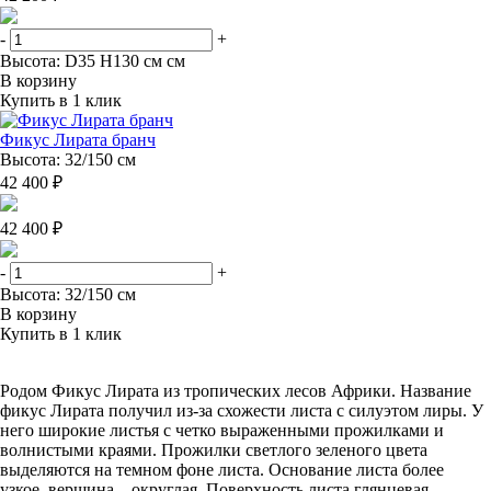
-
+
Высота: D35 H130 см см
В корзину
Купить в 1 клик
Фикус Лирата бранч
Высота: 32/150 см
42 400 ₽
42 400 ₽
-
+
Высота: 32/150 см
В корзину
Купить в 1 клик
Родом Фикус Лирата из тропических лесов Африки. Название
фикус Лирата получил из-за схожести листа с силуэтом лиры. У
него широкие листья с четко выраженными прожилками и
волнистыми краями. Прожилки светлого зеленого цвета
выделяются на темном фоне листа. Основание листа более
узкое, вершина – округлая. Поверхность листа глянцевая,