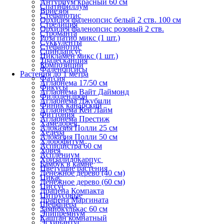
Антуриум красный 60 см
Спатифиллум
Вриезия
Стефанотис
Орхидея фаленопсис белый 2 ств. 100 см
Стрелиция
Орхидея фаленопсис розовый 2 ств.
Строманта
Роза патио микс (1 шт.)
Суккуленты
Стефанотис
Сциндапсус
Цикламен микс (1 шт.)
Традесканция
Композиции
Фаленопсисы
Растения до 1 метра
Фатсия
Аглаонема 17/50 см
Фикусы
Аглаонема Вайт Даймонд
Филодендрон
Аглаонема Джубили
Финик канарский
Аглаонема Кей Лайм
Фиттония
Аглаонема Престиж
Хамедорея
Алоказия Полли 25 см
Хедера
Алоказия Полли 50 см
Хлорофитум
Аспидистра 60 см
Ховея
Асплениум
Хризалидокарпус
Бамбук в камне
Цветущие растения
Денежное дерево (40 cм)
Цикас
Денежное дерево (60 см)
Циссус
Драцена Компакта
Цитрусовые
Драцена Маргината
Шеффлера
Замиокулькас 60 см
Эпипремнум
Каштан комнатный
Эсхинантус