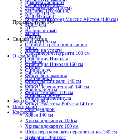
Драцена Сюрприз
Lechuza (Китай)
Замиокулькас (100см)
Scheurich (Германия)
Клузия 100 см
Wall (Италия)
Кодиеум (Кротон) Миссис Айстон (140 см)
Производители РФ
Монстера
АРТ
Нолина штамб
Марбл
Пахира
Скидки и акции
Пахира 170 см
Скидки на растения и кашпо
Рапис
Акции на услуги
Сансевиерия Лауренти 100 см
О компании
Стрелиция Николая
Отзывы
Стрелиция Николая 160 см
Статьи
Сциндапсус
Гарантии
Фикус Бенджамина
Поставщики
Фикус на Спирали 140 см
Новости
Фикус переплетенный 140 см
Наши клиенты
Фикус Твилайт 110 см
Возврат и обмен
Фикус Циатистипула
Заказ и доставка
Фикус Эластика Робуста 140 см
Портфолио
Филодендрон
Контакты
Ховея 140 см
Хризалидокарпус 100см
Хризалидокарпус 160 см
Шеффлера компакта переплетенная 160 см
Эуфорбия Эритрея