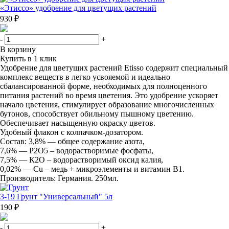
«Этиссо» удобрение для цветущих растений
930 ₽
-
+
В корзину
Купить в 1 клик
Удобрение для цветущих растений Etisso содержит специальный
комплекс веществ в легко усвояемой и идеально
сбалансированной форме, необходимых для полноценного
питания растений во время цветения. Это удобрение ускоряет
начало цветения, стимулирует образование многочисленных
бутонов, способствует обильному пышному цветению.
Обеспечивает насыщенную окраску цветов.
Удобный флакон с колпачком-дозатором.
Состав: 3,8% — общее содержание азота,
7,6% — Р2О5 – водорастворимые фосфаты,
7,5% — К2О – водорастворимый оксид калия,
0,02% — Cu – медь + микроэлементы и витамин В1.
Производитель: Германия. 250мл.
3-19 Грунт "Универсальный" 5л
190 ₽
-
+