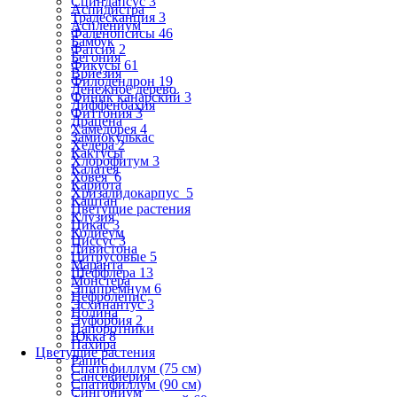
Сциндапсус 3
Аспидистра
Традесканция 3
Асплениум
Фаленопсисы 46
Бамбук
Фатсия 2
Бегония
Фикусы 61
Вриезия
Филодендрон 19
Денежное дерево
Финик канарский 3
Диффенбахия
Фиттония 3
Драцена
Хамедорея 4
Замиокулькас
Хедера 2
Кактусы
Хлорофитум 3
Калатея
Ховея 6
Кариота
Хризалидокарпус 5
Каштан
Цветущие растения
Клузия
Цикас 3
Кодиеум
Циссус 3
Ливистона
Цитрусовые 5
Маранта
Шеффлера 13
Монстера
Эпипремнум 6
Нефролепис
Эсхинантус 3
Нолина
Эуфорбия 2
Папоротники
Юкка 8
Пахира
Цветущие растения
Рапис
Спатифиллум (75 см)
Сансевиерия
Спатифиллум (90 cм)
Сингониум