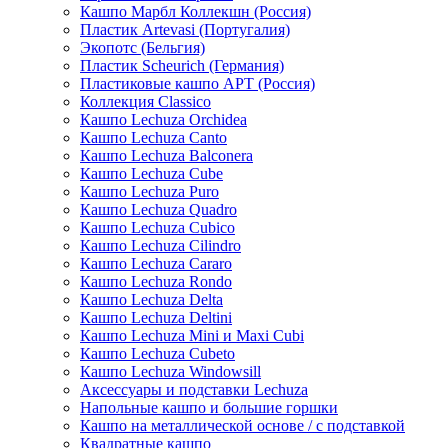
Кашпо Марбл Коллекшн (Россия)
Пластик Artevasi (Португалия)
Экопотс (Бельгия)
Пластик Scheurich (Германия)
Пластиковые кашпо АРТ (Россия)
Коллекция Classico
Кашпо Lechuza Orchidea
Кашпо Lechuza Canto
Кашпо Lechuza Balconera
Кашпо Lechuza Cube
Кашпо Lechuza Puro
Кашпо Lechuza Quadro
Кашпо Lechuza Cubico
Кашпо Lechuza Cilindro
Кашпо Lechuza Cararo
Кашпо Lechuza Rondo
Кашпо Lechuza Delta
Кашпо Lechuza Deltini
Кашпо Lechuza Mini и Maxi Cubi
Кашпо Lechuza Cubeto
Кашпо Lechuza Windowsill
Аксессуары и подставки Lechuza
Напольные кашпо и большие горшки
Кашпо на металлической основе / с подставкой
Квадратные кашпо