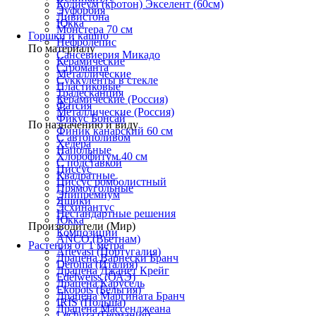
Кодиеум (кротон) Экселент (60см)
Эуфорбия
Ливистона
Юкка
Монстера 70 см
Горшки и кашпо
Нефролепис
По материалу
Сансевиерия Микадо
Керамические
Строманта
Металлические
Суккуленты в стекле
Пластиковые
Традесканция
Керамические (Россия)
Фатсия
Металлические (Россия)
Фикус Бонсай
По назначению и виду
Финик канарский 60 см
С автополивом
Хедера
Напольные
Хлорофитум 40 см
С подставкой
Циссус
Квадратные
Циссус ромболистный
Прямоугольные
Эпипремнум
Ящики
Эсхинантус
Нестандартные решения
Юкка
Производители (Мир)
Композиции
ANCO (Вьетнам)
Растения от 1 метра
Artevasi (Португалия)
Драцена Варнески Бранч
Deroma (Италия)
Драцена Джанет Крейг
Edelweiss (ОАЭ)
Драцена Карусель
Ekopots (Бельгия)
Драцена Маргината Бранч
IRIS (Польша)
Драцена Массенджеана
Lechuza (Германия)