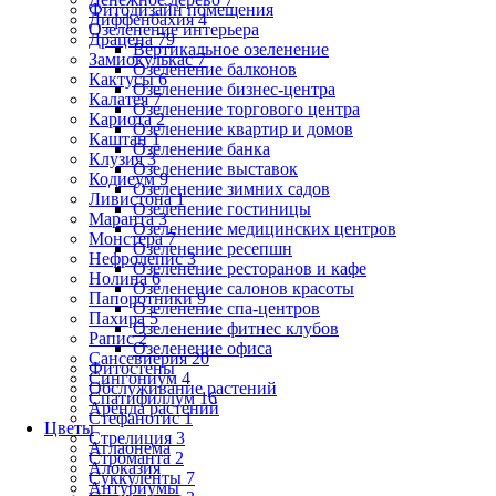
Фитодизайн помещения
Диффенбахия 4
Озеленение интерьера
Драцена 79
Вертикальное озеленение
Замиокулькас 7
Озеленение балконов
Кактусы 6
Озеленение бизнес-центра
Калатея 7
Озеленение торгового центра
Кариота 2
Озеленение квартир и домов
Каштан 1
Озеленение банка
Клузия 3
Озеленение выставок
Кодиеум 9
Озеленение зимних садов
Ливистона 1
Озеленение гостиницы
Маранта 3
Озеленение медицинских центров
Монстера 7
Озеленение ресепшн
Нефролепис 3
Озеленение ресторанов и кафе
Нолина 6
Озеленение салонов красоты
Папоротники 9
Озеленение спа-центров
Пахира 5
Озеленение фитнес клубов
Рапис 2
Озеленение офиса
Сансевиерия 20
Фитостены
Сингониум 4
Обслуживание растений
Спатифиллум 16
Аренда растений
Стефанотис 1
Цветы
Стрелиция 3
Аглаонема
Строманта 2
Алоказия
Суккуленты 7
Антуриумы