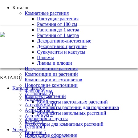
Каталог
Комнатные растения
Цветущие растения
Растения от 180 см
Растения до 1 метра
+7 (495) 221 61 63
Растения от 1 метра
Декоративно-лиственные
we@bestplants.ru
Декоративно-цветущие
Суккуленты и кактусы
Пальмы
Лианы и плющи
Искусственные растения
Композиции из растений
КАТАЛОГ
Композиции из сухоцветов
Новогодние композиции
Каталог цветов
Флорариумы
Аглаонема 21
Комплект растений
Алоказия 5
Комплекты настольных растений
Антуриумы 19
Комплекты растений для подоконника
Аспидистра 2
Комплекты напольных растений
Асплениум 4
Удобрения и грунты
Бамбук 1
Аксессуары для комнатных растений
Бегония 1
Услуги
Вриезия 5
Новогоднее оформление
Денежное дерево 7