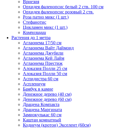
Вриезия
Орхидея фаленопсис белый 2 ств. 100 см
Орхидея фаленопсис розовый 2 ств.
Роза патио микс (1 шт.)
Стефанотис
Цикламен микс (1 шт.)
Композиции
Растения до 1 метра
Аглаонема 17/50 см
Аглаонема Вайт Даймонд
Аглаонема Джубили
Аглаонема Кей Лайм
Аглаонема Престиж
Алоказия Полли 25 см
Алоказия Полли 50 см
Аспидистра 60 см
Асплениум
Бамбук в камне
Денежное дерево (40 cм)
Денежное дерево (60 см)
Драцена Компакта
Драцена Маргината
Замиокулькас 60 см
Каштан комнатный
Кодиеум (кротон) Экселент (60см)