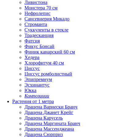
Ливистона
Монстера 70 см
Нефролепис
Сансевиерия Микадо
Строманта
Суккуленты в стекле
Традесканция
Фатсия
Фикус Бонсай
Финик канарский 60 см
Хедера
Хлорофитум 40 см
Циссус
Циссус ромболистный
Эпипремнум
Эсхинантус
Юкка
Композиции
Растения от 1 метра
Драцена Варнески Бранч
Драцена Джанет Крейг
Драцена Карусель
Драцена Маргината Бранч
Драцена Массенджеана
Драцена Сюрприз