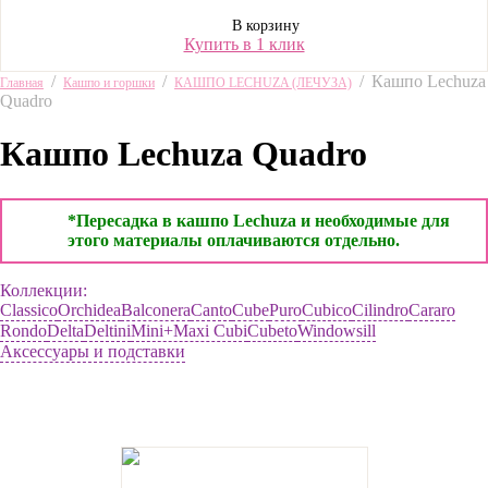
В корзину
Купить в 1 клик
/
/
/
Кашпо Lechuza
Главная
Кашпо и горшки
КАШПО LECHUZA (ЛЕЧУЗА)
Quadro
Кашпо Lechuza Quadro
*Пересадка в кашпо Lechuza и необходимые для
этого материалы оплачиваются отдельно.
Коллекции:
Classico
Orchidea
Balconera
Canto
Cube
Puro
Cubico
Cilindro
Cararo
Rondo
Delta
Deltini
Mini+Maxi Cubi
Сubeto
Windowsill
Аксессуары и подставки