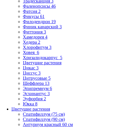
Традесканция 3
Фаленопсисы 46
Фатсия 2
Фикусы 61
Филодендрон 19
Финик канарский 3
Фиттония 3
Хамедорея 4
Хедера 2
Хлорофитум 3
Ховея 6
Хризалидокарпус 5
Цветущие растения
Цикас 3
Циссус 3
Цитрусовые 5
Шеффлера 13
Эпипремнум 6
Эсхинантус 3
Эуфорбия 2
Юкка 8
Цветущие растения
Спатифиллум (75 см)
Спатифиллум (90 cм)
Антуриум красный 60 см