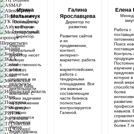
Ирина
Галина
Елена 
Мельничук
Ярославцева
Менед
заку
Основатель
Директор по
компании.
развитию
Работа с
Генеральный
поставщи
Развитие сайтов
директор.
питомник
и их
Поиск но
Именно
продвижение,
поставщик
генеральный
контент,
Контроль 
директор несет
интернет-
продукции
полную
маркетинг, работа
Постоянн
ответственность
с
изучение 
за все
маркетплейсами,
предложе
принятые
работа с
которое в
решения и за
тендерными
иной мер
результаты
площадками. Все
способств
деятельности
эти важные
более
компании. С
составляющие
интенсив
этими задачами
части бизнеса
развитию
на протяжении
полностью
професси
многих лет
контролируется
навыков. 
успешно
Галиной.
справляет
справляется
должност
Мельничук
более 7 ле
Ирина
Вячеславовна.