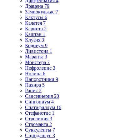
Диффенбахия 4
Драцена 79
Замиокулькас 7
Кактусы 6
Калатея 7
Кариота 2
Каштан 1
Клузия 3
Кодиеум 9
Ливистона 1
Маранта 3
Монстера 7
Нефролепис 3
Нолина 6
Папоротники 9
Пахира 5
Рапис 2
Сансевиерия 20
Сингониум 4
Спатифиллум 16
Стефанотис 1
Стрелиция 3
Строманта 2
Суккуленты 7
Сциндапсус 3