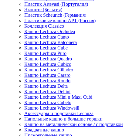
Пластик Artevasi (Португалия)
Экопотс (Бельгия)
Пластик Scheurich (Германия)
Пластиковые кашпо АРТ (Россия)
Коллекция Classico
Кашпо Lechuza Orchidea
Кашпо Lechuza Canto
Кашпо Lechuza Balconera
Кашпо Lechuza Cube
Кашпо Lechuza Puro
Кашпо Lechuza Quadro
Кашпо Lechuza Cubico
Кашпо Lechuza Cilindro
Кашпо Lechuza Cararo
Кашпо Lechuza Rondo
Кашпо Lechuza Delta
Кашпо Lechuza Deltini
Кашпо Lechuza Mini и Maxi Cubi
Кашпо Lechuza Cubeto
Кашпо Lechuza Windowsill
Аксессуары и подставки Lechuza
Напольные кашпо и большие горшки
Кашпо на металлической основе / с подставкой
Квадратные кашпо
Прямоугольные кашпо