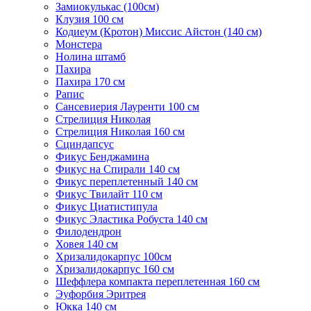
Замиокулькас (100см)
Клузия 100 см
Кодиеум (Кротон) Миссис Айстон (140 см)
Монстера
Нолина штамб
Пахира
Пахира 170 см
Рапис
Сансевиерия Лауренти 100 см
Стрелиция Николая
Стрелиция Николая 160 см
Сциндапсус
Фикус Бенджамина
Фикус на Спирали 140 см
Фикус переплетенный 140 см
Фикус Твилайт 110 см
Фикус Циатистипула
Фикус Эластика Робуста 140 см
Филодендрон
Ховея 140 см
Хризалидокарпус 100см
Хризалидокарпус 160 см
Шеффлера компакта переплетенная 160 см
Эуфорбия Эритрея
Юкка 140 см