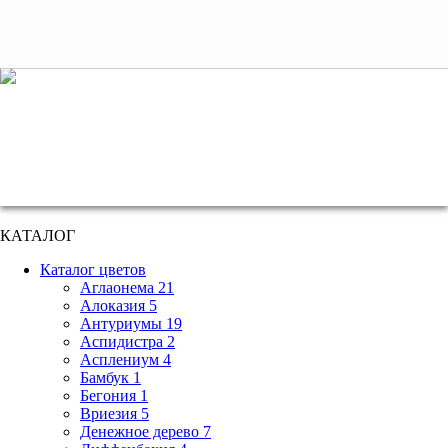
+7 (495) 221 61 63
we@bestplants.ru
КАТАЛОГ
Каталог цветов
Аглаонема 21
Алоказия 5
Антуриумы 19
Аспидистра 2
Асплениум 4
Бамбук 1
Бегония 1
Вриезия 5
Денежное дерево 7