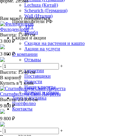
форме. 285мл
Lechuza (Китай)
Scheurich (Германия)
Wall (Италия)
Вам может понравиться
Производители РФ
АРТ
Филодендрон
Марбл
Высота: 15/40 см
Скидки и акции
3 800 ₽
Скидки на растения и кашпо
Акции на услуги
3 800 ₽
О компании
Отзывы
Статьи
-
+
Гарантии
Высота: 15/40 см
Поставщики
В корзину
Новости
Купить в 1 клик
Наши клиенты
Возврат и обмен
Спатифиллум Свит Лауретта
Заказ и доставка
Высота: 23/100 см
Портфолио
9 800 ₽
Контакты
9 800 ₽
-
+