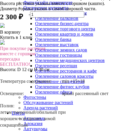
Фитодизайн помещения
Высота растения указана вместе с горшком (кашпо).
Озеленение интерьера
Диаметр горшка указан в самой широкой части.
Вертикальное озеленение
-
+
2 300 ₽
Озеленение балконов
Озеленение бизнес-центра
Озеленение торгового центра
В корзину
Озеленение квартир и домов
Купить в 1 клик
Озеленение банка
Озеленение выставок
При покупке растения
Озеленение зимних садов
вместе с горшком
Озеленение гостиницы
пересадка
Озеленение медицинских центров
БЕСПЛАТНО!
Озеленение ресепшн
Высота:
D 12 см H 30 см
Озеленение ресторанов и кафе
Озеленение салонов красоты
Температура содержания:
min +15+18
Озеленение спа-центров
Озеленение фитнес клубов
Озеленение офиса
Освещение:
яркий рассеянный свет
Фитостены
Обслуживание растений
Полив:
Аренда растений
летом умеренный/обильный при
Цветы
Аглаонема
хорошем освещении, зимой
Алоказия
сокращенный
Антуриумы