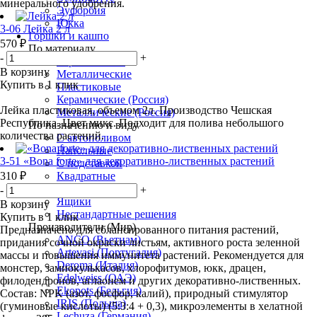
минерального удобрения.
Эуфорбия
Юкка
3-06 Лейка 2 л
Горшки и кашпо
570 ₽
По материалу
-
+
Керамические
В корзину
Металлические
Купить в 1 клик
Пластиковые
Керамические (Россия)
Лейка пластиковая, объемом 2л. Производство Чешская
Металлические (Россия)
Республика. Цвет микс. Подходит для полива небольшого
По назначению и виду
количества растений.
С автополивом
Напольные
3-51 «Bona forte» для декоративно-лиственных растений
С подставкой
310 ₽
Квадратные
Прямоугольные
-
+
Ящики
В корзину
Нестандартные решения
Купить в 1 клик
Производители (Мир)
Предназначено для сблансированного питания растений,
ANCO (Вьетнам)
придания сочной окраски листьям, активного роста зеленной
Artevasi (Португалия)
массы и повышения иммунитета растений. Рекомендуется для
Deroma (Италия)
монстер, замиокулькасов, хлорофитумов, юкк, драцен,
Edelweiss (ОАЭ)
филодендронов, аглаонем и других декоративно-лиственных.
Ekopots (Бельгия)
Состав: NPK (азот, фосфор, калий), природный стимулятор
IRIS (Польша)
(гуминовые кислоты) (5:3:4 + 0,3), микроэлементы в хелатной
Lechuza (Германия)