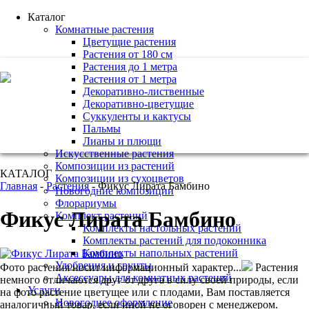
Каталог
Комнатные растения
Цветущие растения
Растения от 180 см
Растения до 1 метра
+7 (495) 221 61 63
Растения от 1 метра
Декоративно-лиственные
we@bestplants.ru
Декоративно-цветущие
Суккуленты и кактусы
Пальмы
Лианы и плющи
Искусственные растения
Композиции из растений
КАТАЛОГ
Композиции из сухоцветов
Главная
-
Растения
-
Фикус Лирата Бамбино
Новогодние композиции
Флорариумы
Фикус Лирата Бамбино
Комплект растений
Комплекты настольных растений
Комплекты растений для подоконника
Комплекты напольных растений
Удобрения и грунты
Фото растения носит информационный характер...
Растения
Аксессуары для комнатных растений
немного отличаются друг от друга в силу своей природы, если
Услуги
на фото растение цветущее или с плодами, Вам поставляется
Новогоднее оформление
аналогичный товар, если иной не оговорен с менеджером.