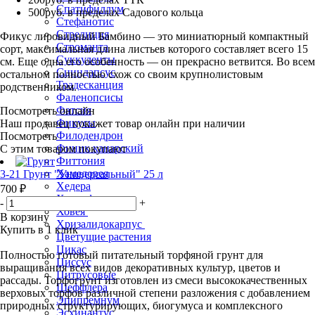
Спатифиллум
500руб. в пределах Садового кольца
Стефанотис
Стрелиция
Фикус лировидный Бамбино — это миниатюрный компактный
Строманта
сорт, максимальная длина листьев которого составляет всего 15
Суккуленты
см. Еще одна его особенность — он прекрасно ветвится. Во всем
Сциндапсус
остальном полностью схож со своим крупнолистовым
Традесканция
родственником.
Фаленопсисы
Фатсия
Посмотреть онлайн
Фикусы
Наш продавец покажет товар онлайн при наличии
Филодендрон
Посмотреть
Финик канарский
С этим товаром покупают
Фиттония
Хамедорея
3-21 Грунт "Универсальный" 25 л
Хедера
700 ₽
Хлорофитум
-
+
Ховея
В корзину
Хризалидокарпус
Купить в 1 клик
Цветущие растения
Цикас
Полностью готовый питательный торфяной грунт для
Циссус
выращивания всех видов декоративных культур, цветов и
Цитрусовые
рассады. Торфогрунт изготовлен из смеси высококачественных
Шеффлера
верховых торфов различной степени разложения с добавлением
Эпипремнум
природных структурирующих, биогумуса и комплексного
Эсхинантус