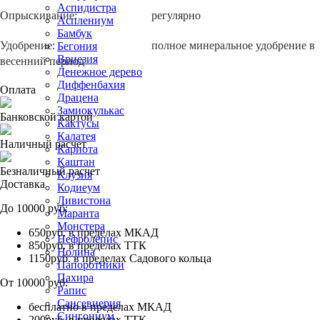
Аспидистра
Опрыскивание:
регулярно
Асплениум
Бамбук
Удобрение:
полное минеральное удобрение в
Бегония
Вриезия
весенний период
Денежное дерево
Диффенбахия
Оплата
Драцена
Замиокулькас
Банковской картой
Кактусы
Калатея
Наличный расчет
Кариота
Каштан
Безналичный расчет
Клузия
Доставка
Кодиеум
Ливистона
До 10000 руб:
Маранта
Монстера
650руб. в пределах МКАД
Нефролепис
850руб. в пределах ТТК
Нолина
1150руб. в пределах Садового кольца
Папоротники
Пахира
От 10000 руб:
Рапис
Сансевиерия
бесплатно в пределах МКАД
Сингониум
200руб. в пределах ТТК