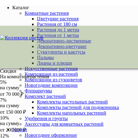
Каталог
Комнатные растения
Цветущие растения
Растения от 180 см
Растения до 1 метра
Растения от 1 метра
Декоративно-лиственные
Декоративно-цветущие
Суккуленты и кактусы
Пальмы
Лианы и плющи
Искусственные растения
Скидки
Композиции из растений
На комнатные
растения
Композиции из сухоцветов
5
%
Новогодние композиции
на сумму
Флорариумы
от
70 000
₽
Комплект растений
7
%
Комплекты настольных растений
на сумму
Комплекты растений для подоконника
от
150 000
₽
Комплекты напольных растений
10
%
Удобрения и грунты
на сумму
Аксессуары для комнатных растений
Услуги
от
200 000
₽
Новогоднее оформление
12
%