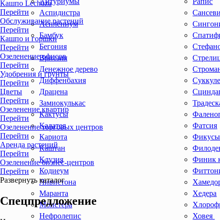
Антуриумы
Рапис
Кашпо Lechuza
Перейти
Аспидистра
Сансев
Обслуживание растений
Асплениум
Сингон
Перейти
Бамбук
Спатиф
Кашпо и горшки
Бегония
Стефан
Перейти
Озеленение офисов
Вриезия
Стрели
Перейти
Денежное дерево
Строма
Удобрения и грунты
Диффенбахия
Суккул
Перейти
Цветы
Драцена
Сцинда
Перейти
Замиокулькас
Традеск
Озеленение квартир
Кактусы
Фалено
Перейти
Калатея
Фатсия
Озеленение торговых центров
Перейти
Кариота
Фикус
Аренда растений
Каштан
Филоде
Перейти
Клузия
Финик 
Озеленение бизнес-центров
Кодиеум
Фиттон
Перейти
Развернуть каталог
Ливистона
Хамедо
Маранта
Хедера
Спецпредложение
Монстера
Хлороф
Нефролепис
Ховея