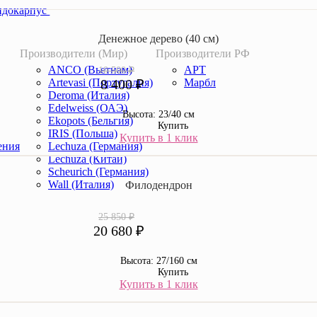
идокарпус
Денежное дерево (40 cм)
Производители (Мир)
Производители РФ
ANCO (Вьетнам)
АРТ
10 500 ₽
8 400 ₽
Artevasi (Португалия)
Марбл
Deroma (Италия)
Edelweiss (ОАЭ)
Высота: 23/40 см
Ekopots (Бельгия)
Купить
IRIS (Польша)
Купить в 1 клик
ения
Lechuza (Германия)
Lechuza (Китай)
Scheurich (Германия)
Wall (Италия)
Филодендрон
25 850 ₽
20 680 ₽
Высота: 27/160 см
Купить
Купить в 1 клик