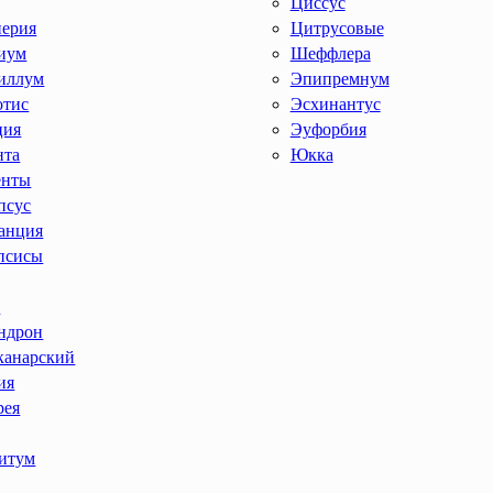
Циссус
иерия
Цитрусовые
иум
Шеффлера
иллум
Эпипремнум
отис
Эсхинантус
ция
Эуфорбия
нта
Юкка
енты
псус
анция
псисы
ы
ндрон
канарский
ия
рея
итум