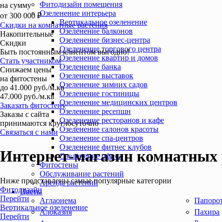
Фитодизайн помещения
на сумму
Озеленение интерьера
от
300 000
₽
Вертикальное озеленение
Скидки на комнатные растения
Озеленение балконов
Накопительные
Озеленение бизнес-центра
Скидки
Озеленение торгового центра
Быть постоянным клиентом выгодно!
Озеленение квартир и домов
Стать участником
Озеленение банка
Снижаем цены
Озеленение выставок
на фитостены
Озеленение зимних садов
до 41.000 руб./м.кв
Озеленение гостиницы
47.000 руб./м.кв
Озеленение медицинских центров
Заказать фитостену
Озеленение ресепшн
Заказы с сайта
Озеленение ресторанов и кафе
принимаются круглосуточно
Озеленение салонов красоты
Связаться с нами
Озеленение спа-центров
Озеленение фитнес клубов
Интернет-магазин комнатных 
Озеленение офиса
Фитостены
Обслуживание растений
Ниже представлены самые популярные категории
Аренда растений
Фитодизайн
Цветы
Перейти
Аглаонема
Папоро
Вертикальное озеленение
Алоказия
Пахира
Перейти