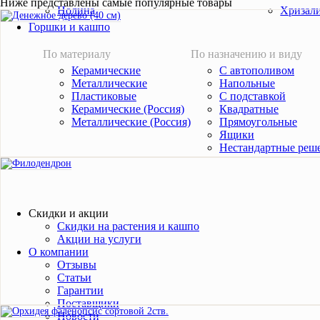
Ниже представлены самые популярные товары
Нолина
Хризал
Горшки и кашпо
По материалу
По назначению и виду
Керамические
С автополивом
Металлические
Напольные
Пластиковые
С подставкой
Керамические (Россия)
Квадратные
Металлические (Россия)
Прямоугольные
Ящики
Нестандартные реш
Скидки и акции
Скидки на растения и кашпо
Акции на услуги
О компании
Отзывы
Статьи
Гарантии
Поставщики
Новости