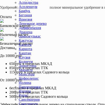
Аспидистра
Асплениум
Удобрение:
полное минеральное удобрение в 
Бамбук
Бегония
Оплата
Вриезия
Денежное дерево
Банковской картой
Диффенбахия
Драцена
Наличный расчет
Замиокулькас
Кактусы
Безналичный расчет
Калатея
Доставка
Кариота
Каштан
До 10000 руб:
Клузия
Кодиеум
650руб. в пределах МКАД
Ливистона
850руб. в пределах ТТК
Маранта
1150руб. в пределах Садового кольца
Монстера
Нефролепис
От 10000 руб:
Нолина
Папоротники
бесплатно в пределах МКАД
Пахира
200руб. в пределах ТТК
Рапис
500руб. в пределах Садового кольца
Сансевиерия
Сингониум
Эффектное представительное дерево на спиральном стволе. Отр