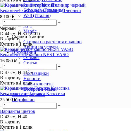
Lechuza (Китай)
Scheurich (Германия)
Керамический горшок Цилиндр черный
Wall (Италия)
8 100 ₽
Производители РФ
-
+
АРТ
Черный
Марбл
D 44 см, H 35 (2-01)
Скидки и акции
В корзину
Скидки на растения и кашпо
Купить в 1 клик
Акции на услуги
О компании
Керамическое кашпо NEST VASO
Отзывы
16 080 ₽
Статьи
-
+
Гарантии
D 47 см, H 43 см
Поставщики
В корзину
Новости
Купить в 1 клик
Наши клиенты
Возврат и обмен
Керамические Горшки Классика
Заказ и доставка
25 500 ₽
Портфолио
Контакты
-
+
Варианты цветов
D 42 см, H 40
В корзину
Купить в 1 клик