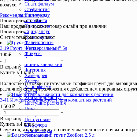
Спатифиллум
воздухе.
Стефанотис
Стрелиция
Рекомендации по уходу
Строманта
Посмотреть онлайн
Суккуленты
Наш продавец покажет товар онлайн при наличии
Сциндапсус
Посмотреть
Традесканция
С этим товаром покупают
Фаленопсисы
Фатсия
3-19 Грунт "Универсальный" 5л
Фикусы
190 ₽
Филодендрон
-
+
Финик канарский
В корзину
Фиттония
Купить в 1 клик
Хамедорея
Хедера
Полностью готовый питательный торфяной грунт для выращивани
Хлорофитум
различной степени разложения с добавлением природных струк
Ховея
Хризалидокарпус
3-41 Измеритель влажности для комнатных растений
Цветущие растения
1 500 ₽
Цикас
-
+
Циссус
В корзину
Цитрусовые
Купить в 1 клик
Шеффлера
Служит для определения степени увлажненности почвы и потреб
Эпипремнум
Эсхинантус