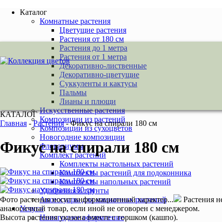
Каталог
Комнатные растения
Цветущие растения
Растения от 180 см
Растения до 1 метра
Растения от 1 метра
Декоративно-лиственные
Декоративно-цветущие
Суккуленты и кактусы
Пальмы
Лианы и плющи
Искусственные растения
КАТАЛОГ
Композиции из растений
Главная
-
Растения
-
Фикус на спирали 180 см
Композиции из сухоцветов
Новогодние композиции
Фикус на спирали 180 см
Флорариумы
Комплект растений
Комплекты настольных растений
Комплекты растений для подоконника
Комплекты напольных растений
Удобрения и грунты
Фото растения носит информационный характер...
Растения н
Аксессуары для комнатных растений
аналогичный товар, если иной не оговорен с менеджером.
Услуги
Высота растения указана вместе с горшком (кашпо).
Новогоднее оформление