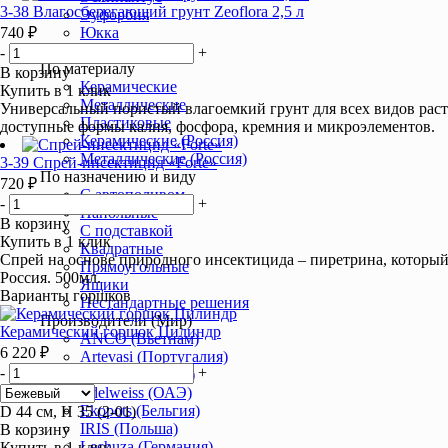
3-38 Влагосберегающий грунт Zeoflora 2,5 л
Эуфорбия
740 ₽
Юкка
Горшки и кашпо
-
+
По материалу
В корзину
Керамические
Купить в 1 клик
Металлические
Универсальный пористый влагоемкий грунт для всех видов расте
Пластиковые
доступные формы калия, фосфора, кремния и микроэлементов.
Керамические (Россия)
Металлические (Россия)
3-39 Спрей-инсектицид «Forte»
По назначению и виду
720 ₽
С автополивом
-
+
Напольные
В корзину
С подставкой
Купить в 1 клик
Квадратные
Спрей на основе природного инсектицида – пиретрина, который
Прямоугольные
Россия. 500мл.
Ящики
Варианты горшков
Нестандартные решения
Производители (Мир)
Керамический горшок Цилиндр
ANCO (Вьетнам)
6 220 ₽
Artevasi (Португалия)
-
+
Deroma (Италия)
Edelweiss (ОАЭ)
Ekopots (Бельгия)
D 44 см, H 35 (2-01)
IRIS (Польша)
В корзину
Lechuza (Германия)
Купить в 1 клик