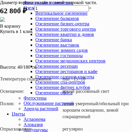
Диаметр горшка указан в самой широкой части.
Фитодизайн помещения
Озеленение интерьера
-
+
62 800 ₽
Вертикальное озеленение
Озеленение балконов
Озеленение бизнес-центра
В корзину
Озеленение торгового центра
Купить в 1 клик
Озеленение квартир и домов
Озеленение банка
Озеленение выставок
Озеленение зимних садов
Озеленение гостиницы
Озеленение медицинских центров
Озеленение ресепшн
Высота:
40/180 см
Озеленение ресторанов и кафе
Озеленение салонов красоты
Температура содержания:
min +15+18
Озеленение спа-центров
Озеленение фитнес клубов
Освещение:
яркий рассеянный свет
Озеленение офиса
Фитостены
Обслуживание растений
Полив:
летом умеренный/обильный при
Аренда растений
хорошем освещении, зимой
Цветы
сокращенный
Аглаонема
Алоказия
Опрыскивание:
регулярно
Антуриумы