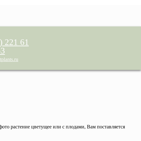
) 221 61
63
plants.ru
 фото растение цветущее или с плодами, Вам поставляется