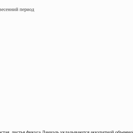
весенний период
астая, листья фикуса Даниэль укладываются аккуратной объемно