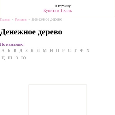
В корзину
Купить в 1 клик
-
-
Денежное дерево
Главная
Растения
Денежное дерево
По названию:
А
Б
В
Д
З
К
Л
М
Н
П
Р
С
Т
Ф
Х
Ц
Ш
Э
Ю