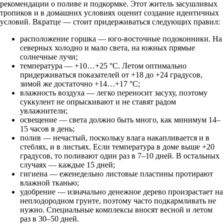
рекомендации о поливе и подкормке. Этот житель засушливых
тропиков и в домашних условиях оценит создание идентичных
условий. Вкратце — стоит придерживаться следующих правил:
расположение горшка — юго-восточные подоконники. На
северных холодно и мало света, на южных прямые
солнечные лучи;
температура — +10…+25 °C. Летом оптимально
придерживаться показателей от +18 до +24 градусов,
зимой же достаточно +14…+17 °С;
влажность воздуха — легко переносит засуху, поэтому
суккулент не опрыскивают и не ставят радом
увлажнители;
освещение — света должно быть много, как минимум 14–
15 часов в день;
полив — нечастый, поскольку влага накапливается и в
стеблях, и в листьях. Если температура в доме выше +20
градусов, то поливают один раз в 7–10 дней. В остальных
случаях — каждые 15 дней;
гигиена — еженедельно листовые пластины протирают
влажной тканью;
удобрение — изначально денежное дерево произрастает на
неплодородном грунте, поэтому часто подкармливать не
нужно. Специальные комплексы вносят весной и летом
раз в 30–50 дней.