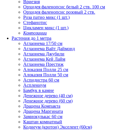
Вриезия
Орхидея фаленопсис белый 2 ств. 100 см
Орхидея фаленопсис розовый 2 ств.
Роза патио микс (1 шт.)
Стефанотис
Цикламен микс (1 шт.)
Композиции
Растения до 1 метра
Аглаонема 17/50 см
Аглаонема Вайт Даймонд
Аглаонема Джубили
Аглаонема Кей Лайм
Аглаонема Престиж
Алоказия Полли 25 см
Алоказия Полли 50 см
Аспидистра 60 см
Асплениум
Бамбук в камне
Денежное дерево (40 cм)
Денежное дерево (60 см)
Драцена Компакта
Драцена Маргината
Замиокулькас 60 см
Каштан комнатный
Кодиеум (кротон) Экселент (60см)