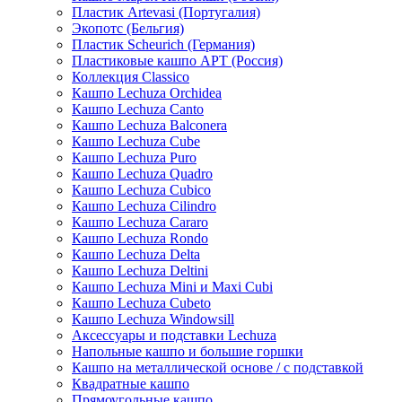
Пластик Artevasi (Португалия)
Экопотс (Бельгия)
Пластик Scheurich (Германия)
Пластиковые кашпо АРТ (Россия)
Коллекция Classico
Кашпо Lechuza Orchidea
Кашпо Lechuza Canto
Кашпо Lechuza Balconera
Кашпо Lechuza Cube
Кашпо Lechuza Puro
Кашпо Lechuza Quadro
Кашпо Lechuza Cubico
Кашпо Lechuza Cilindro
Кашпо Lechuza Cararo
Кашпо Lechuza Rondo
Кашпо Lechuza Delta
Кашпо Lechuza Deltini
Кашпо Lechuza Mini и Maxi Cubi
Кашпо Lechuza Cubeto
Кашпо Lechuza Windowsill
Аксессуары и подставки Lechuza
Напольные кашпо и большие горшки
Кашпо на металлической основе / с подставкой
Квадратные кашпо
Прямоугольные кашпо