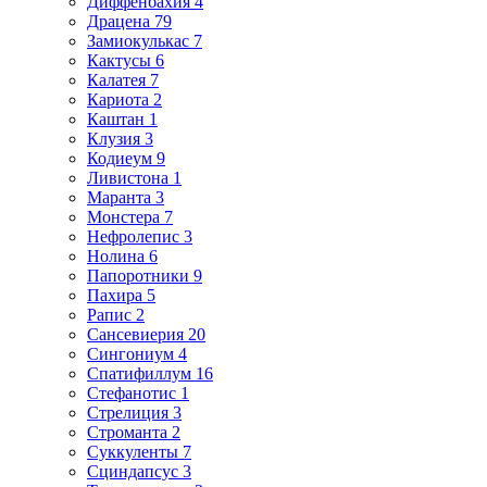
Диффенбахия 4
Драцена 79
Замиокулькас 7
Кактусы 6
Калатея 7
Кариота 2
Каштан 1
Клузия 3
Кодиеум 9
Ливистона 1
Маранта 3
Монстера 7
Нефролепис 3
Нолина 6
Папоротники 9
Пахира 5
Рапис 2
Сансевиерия 20
Сингониум 4
Спатифиллум 16
Стефанотис 1
Стрелиция 3
Строманта 2
Суккуленты 7
Сциндапсус 3