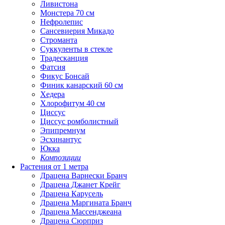
Ливистона
Монстера 70 см
Нефролепис
Сансевиерия Микадо
Строманта
Суккуленты в стекле
Традесканция
Фатсия
Фикус Бонсай
Финик канарский 60 см
Хедера
Хлорофитум 40 см
Циссус
Циссус ромболистный
Эпипремнум
Эсхинантус
Юкка
Композиции
Растения от 1 метра
Драцена Варнески Бранч
Драцена Джанет Крейг
Драцена Карусель
Драцена Маргината Бранч
Драцена Массенджеана
Драцена Сюрприз