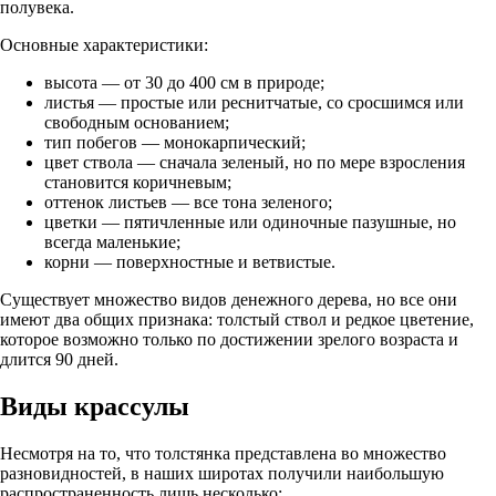
полувека.
Основные характеристики:
высота — от 30 до 400 см в природе;
листья — простые или реснитчатые, со сросшимся или
свободным основанием;
тип побегов — монокарпический;
цвет ствола — сначала зеленый, но по мере взросления
становится коричневым;
оттенок листьев — все тона зеленого;
цветки — пятичленные или одиночные пазушные, но
всегда маленькие;
корни — поверхностные и ветвистые.
Существует множество видов денежного дерева, но все они
имеют два общих признака: толстый ствол и редкое цветение,
которое возможно только по достижении зрелого возраста и
длится 90 дней.
Виды крассулы
Несмотря на то, что толстянка представлена во множество
разновидностей, в наших широтах получили наибольшую
распространенность лишь несколько: