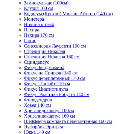
Замиокулькас (100см)
Клузия 100 см
Кодиеум (Кротон) Миссис Айстон (140 см)
Монстера
Нолина штамб
Пахира
Пахира 170 см
Рапис
Сансевиерия Лауренти 100 см
Стрелиция Николая
Стрелиция Николая 160 см
Сциндапсус
Фикус Бенджамина
Фикус на Спирали 140 см
Фикус переплетенный 140 см
Фикус Твилайт 110 см
Фикус Циатистипула
Фикус Эластика Робуста 140 см
Филодендрон
Ховея 140 см
Хризалидокарпус 100см
Хризалидокарпус 160 см
Шеффлера компакта переплетенная 160 см
Эуфорбия Эритрея
Юкка 140 см