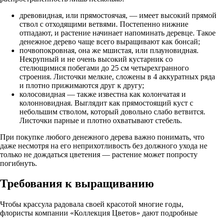
древовидная, или прямостоячая, — имеет высокий прямой
ствол с отходящими ветвями. Постепенно нижние
отпадают, и растение начинает напоминать деревце. Такое
денежное дерево чаще всего выращивают как бонсай;
почвопокровная, она же мшистая, или плауновидная.
Некрупный и не очень высокий кустарник со
стелющимися побегами до 25 см четырехгранного
строения. Листочки мелкие, сложены в 4 аккуратных ряда
и плотно прижимаются друг к другу;
колосовидная — также известна как колончатая и
колонновидная. Выглядит как прямостоящий куст с
небольшим стволом, который довольно слабо ветвится.
Листочки парные и плотно охватывают стебель.
При покупке любого денежного дерева важно понимать, что
даже несмотря на его неприхотливость без должного ухода не
только не дождаться цветения — растение может попросту
погибнуть.
Требования к выращиванию
Чтобы крассула радовала своей красотой многие годы,
флористы компании «Коллекция Цветов» дают подробные