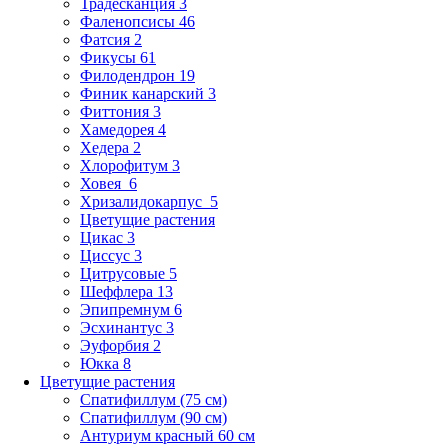
Традесканция 3
Фаленопсисы 46
Фатсия 2
Фикусы 61
Филодендрон 19
Финик канарский 3
Фиттония 3
Хамедорея 4
Хедера 2
Хлорофитум 3
Ховея 6
Хризалидокарпус 5
Цветущие растения
Цикас 3
Циссус 3
Цитрусовые 5
Шеффлера 13
Эпипремнум 6
Эсхинантус 3
Эуфорбия 2
Юкка 8
Цветущие растения
Спатифиллум (75 см)
Спатифиллум (90 cм)
Антуриум красный 60 см