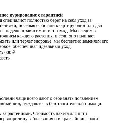
лное курирование с гарантией
 специалист полностью берет на себя уход за
тениями, посещая офис или квартиру один или два
а в неделю в зависимости от нужд. Мы следим за
тоянием каждого растения, и если оно начинает
ыхать или теряет здоровье, мы бесплатно заменяем его
новое, обеспечивая идеальный уход.
25 000 ₽
азать
лезни чаще всего дают о себе знать появлением
тивный вид, нуждаются в безотлагательной помощи.
 за растениями. Стоимость пакета для пяти
 первопричину заболевания и в кратчайшие сроки