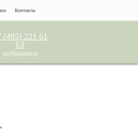
лио
Контакты
 (495) 221 61
63
we@bestplants.ru
и