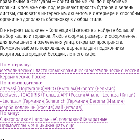
правильные аксессуары — оригинальные кашпо и красивые
горшки. К том уже они подчеркивают яркость бутонов и зелень
листвы, становятся интересным акцентом в интерьере и способны
органично дополнять обстановку в любом стиле.
В интернет-магазине «Коллекция Цветов» вы найдете большой
выбор кашпо и горшков. Любые формы, размеры и оформление,
для домашнего и озеленения улиц, открытых пространств.
Поможем выбрать подходящие варианты для подоконника
квартиры, загородной беседки, летнего кафе.
По материалу:
Металлические
Пластиковые
Керамические
Металлические Россия
Керамические Россия
По производителю:
Artevasi (Португалия)
ANCO (Вьетнам)
Экопотс (Бельгия)
Edelweiss (ОАЭ)
IRIS (Польша)
АРТ (Россия)
Аналог Lechuza (Китай)
«Lechuza» (Германия)
Scheurich (Германия)
Deroma (Италия)
Марбл Коллекшн (Россия)
Wall (Италия)
По виду:
С автополивом
Напольные
С подставкой
Квадратные
Прямоугольные
Ящики
Выбрать еще