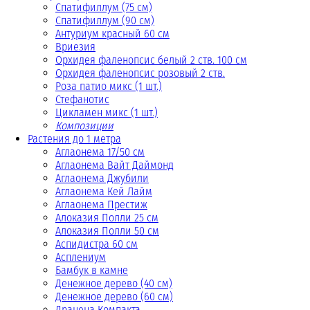
Спатифиллум (75 см)
Спатифиллум (90 cм)
Антуриум красный 60 см
Вриезия
Орхидея фаленопсис белый 2 ств. 100 см
Орхидея фаленопсис розовый 2 ств.
Роза патио микс (1 шт.)
Стефанотис
Цикламен микс (1 шт.)
Композиции
Растения до 1 метра
Аглаонема 17/50 см
Аглаонема Вайт Даймонд
Аглаонема Джубили
Аглаонема Кей Лайм
Аглаонема Престиж
Алоказия Полли 25 см
Алоказия Полли 50 см
Аспидистра 60 см
Асплениум
Бамбук в камне
Денежное дерево (40 cм)
Денежное дерево (60 см)
Драцена Компакта