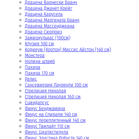
Драцена Варнески Бранч
Драцена Джанет Крейг
Драцена Карусель
Драцена Маргината Бранч
Драцена Массенджеана
Драцена Сюрприз
Замиокулькас (100см)
Клузия 100 см
Кодиеум (Кротон) Миссис Айстон (140 см)
Монстера
Нолина штамб
Пахира
Пахира 170 см
Рапис
Сансевиерия Лауренти 100 см
Стрелиция Николая
Стрелиция Николая 160 см
Сциндапсус
Фикус Бенджамина
Фикус на Спирали 140 см
Фикус переплетенный 140 см
Фикус Твилайт 110 см
Фикус Циатистипула
Фикус Эластика Робуста 140 см