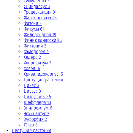
Суккуленты 7
Сциндапсус 3
Традесканция 3
Фаленопсисы 46
Фатсия 2
Фикусы 61
Филодендрон 19
Финик канарский 3
Фиттония 3
Хамедорея 4
Хедера 2
Хлорофитум 3
Ховея 6
Хризалидокарпус 5
Цветущие растения
Цикас 3
Циссус 3
Цитрусовые 5
Шеффлера 13
Эпипремнум 6
Эсхинантус 3
Эуфорбия 2
Юкка 8
Цветущие растения