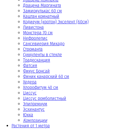
Драцена Маргината
Замиокулькас 60 см
Каштан комнатный
Кодиеум (кротон) Экселент (60см)
Ливистона
Монстера 70 см
Нефролепис
Сансевиерия Микадо
Строманта
Суккуленты в стекле
Традесканция
Фатсия
Фикус Бонсай
Финик канарский 60 см
Хедера
Хлорофитум 40 см
Циссус
Циссус ромболистный
Эпипремнум
Эсхинантус
Юкка
Композиции
Растения от 1 метра