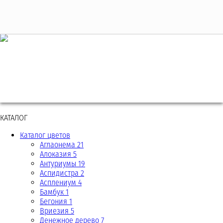
+7 (495) 221 61 63
we@bestplants.ru
КАТАЛОГ
Каталог цветов
Аглаонема 21
Алоказия 5
Антуриумы 19
Аспидистра 2
Асплениум 4
Бамбук 1
Бегония 1
Вриезия 5
Денежное дерево 7