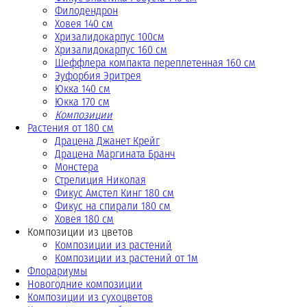
Филодендрон
Ховея 140 см
Хризалидокарпус 100см
Хризалидокарпус 160 см
Шеффлера компакта переплетенная 160 см
Эуфорбия Эритрея
Юкка 140 см
Юкка 170 см
Композиции
Растения от 180 см
Драцена Джанет Крейг
Драцена Маргината Бранч
Монстера
Стрелиция Николая
Фикус Амстел Кинг 180 см
Фикус на спирали 180 см
Ховея 180 см
Композиции из цветов
Композиции из растений
Композиции из растений от 1м
Флорариумы
Новогодние композиции
Композиции из сухоцветов