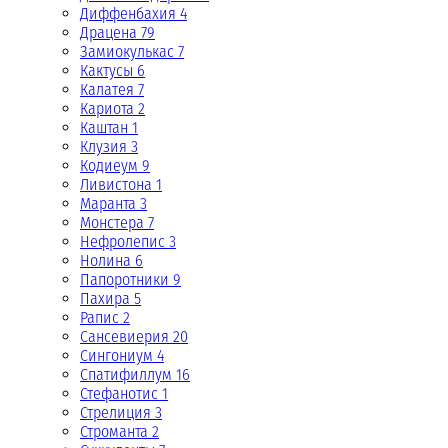
Диффенбахия 4
Драцена 79
Замиокулькас 7
Кактусы 6
Калатея 7
Кариота 2
Каштан 1
Клузия 3
Кодиеум 9
Ливистона 1
Маранта 3
Монстера 7
Нефролепис 3
Нолина 6
Папоротники 9
Пахира 5
Рапис 2
Сансевиерия 20
Сингониум 4
Спатифиллум 16
Стефанотис 1
Стрелиция 3
Строманта 2