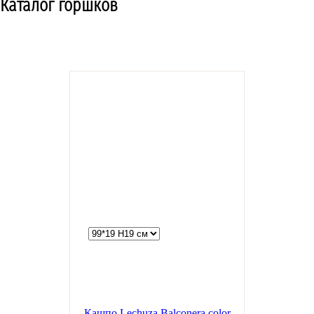
Каталог горшков
Кашпо Lechuza Balconera color