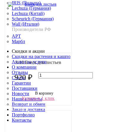
IRIS (Польша)
Lechuza (Германия)
Lechuza (Китай)
Scheurich (Германия)
Wall (Италия)
Производители РФ
АРТ
Марбл
Скидки и акции
Скидки на растения и кашпо
Акции на услуги
3-10 Блеск для листьев
О компании
Отзывы
920 ₽
Статьи
Гарантии
Поставщики
В корзину
Новости
Купить в 1 клик
Наши клиенты
Возврат и обмен
Заказ и доставка
Портфолио
Контакты