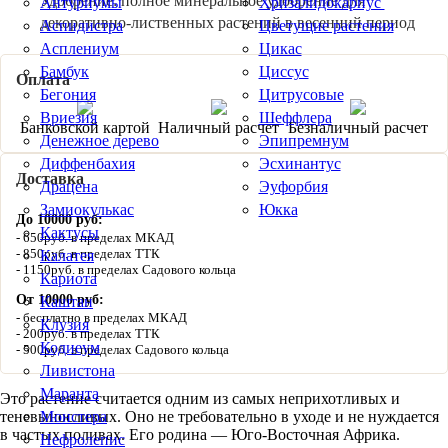
Удобрение:
полное минеральное удобрение для
Антуриумы
Хризалидокарпус
декоративно-лиственных растений в весенний период
Аспидистра
Цветущие растения
Асплениум
Цикас
Бамбук
Циссус
Оплата
Бегония
Цитрусовые
Вриезия
Шеффлера
Банковской картой
Наличный расчет
Безналичный расчет
Денежное дерево
Эпипремнум
Диффенбахия
Эсхинантус
Доставка
Драцена
Эуфорбия
Замиокулькас
Юкка
До 10000 руб:
Кактусы
650руб. в пределах МКАД
850руб. в пределах ТТК
Калатея
1150руб. в пределах Садового кольца
Кариота
От 10000 руб:
Каштан
бесплатно в пределах МКАД
Клузия
200руб. в пределах ТТК
Кодиеум
500руб. в пределах Садового кольца
Ливистона
Маранта
Это растение считается одним из самых неприхотливых и
теневыносливых. Оно не требовательно в уходе и не нуждается
Монстера
в частых поливах. Его родина — Юго-Восточная Африка.
Нефролепис