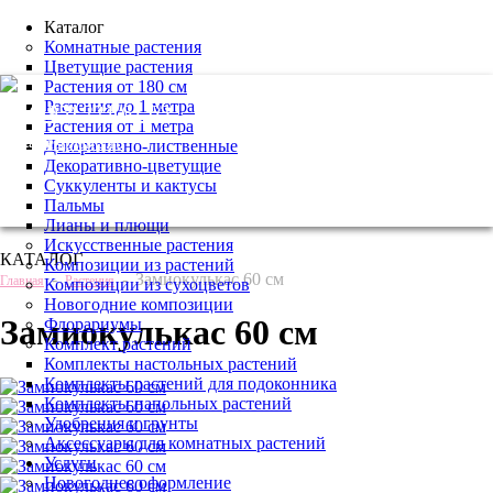
Каталог
Комнатные растения
Цветущие растения
Растения от 180 см
Растения до 1 метра
+7 (495) 221 61 63
Растения от 1 метра
we@bestplants.ru
Декоративно-лиственные
Декоративно-цветущие
Суккуленты и кактусы
Пальмы
Лианы и плющи
Искусственные растения
КАТАЛОГ
Композиции из растений
-
-
Замиокулькас 60 см
Главная
Растения
Композиции из сухоцветов
Новогодние композиции
Замиокулькас 60 см
Флорариумы
Комплект растений
Комплекты настольных растений
Комплекты растений для подоконника
Комплекты напольных растений
Удобрения и грунты
Аксессуары для комнатных растений
Услуги
Новогоднее оформление