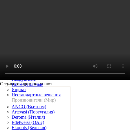
Хамедорея
Хедера
Горшки и кашпо
По материалу
Керамические
Металлические
Пластиковые
Керамические (Россия)
Металлические (Россия)
По назначению и виду
С автополивом
Напольные
С подставкой
Квадратные
С этим товаром покупают
Прямоугольные
Ящики
Нестандартные решения
Производители (Мир)
ANCO (Вьетнам)
Artevasi (Португалия)
Deroma (Италия)
Edelweiss (ОАЭ)
Ekopots (Бельгия)