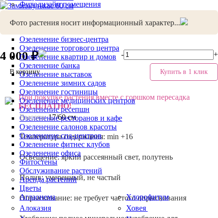
Фитодизайн помещения
Озеленение интерьера
Вертикальное озеленение
Фото растения носит информационный характер...
Озеленение балконов
Озеленение бизнес-центра
Озеленение торгового центра
4 000 ₽
-
+
Озеленение квартир и домов
Озеленение банка
В корзину
Купить в 1 клик
Озеленение выставок
Озеленение зимних садов
Озеленение гостиницы
При покупке растения вместе с горшком пересадка
Озеленение медицинских центров
БЕСПЛАТНО!
Озеленение ресепшн
Высота:
17/60 см
Озеленение ресторанов и кафе
Озеленение салонов красоты
Озеленение спа-центров
Температура содержания:
min +16
Озеленение фитнес клубов
Озеленение офиса
Освещение:
яркий рассеянный свет, полутень
Фитостены
Обслуживание растений
Полив:
умеренный, не частый
Аренда растений
Цветы
Аглаонема
Хлорофитум
Опрыскивание:
не требует частого опрыскивания
Алоказия
Ховея