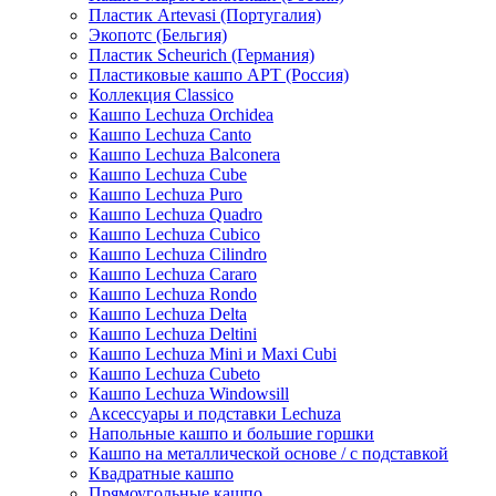
Пластик Artevasi (Португалия)
Экопотс (Бельгия)
Пластик Scheurich (Германия)
Пластиковые кашпо АРТ (Россия)
Коллекция Classico
Кашпо Lechuza Orchidea
Кашпо Lechuza Canto
Кашпо Lechuza Balconera
Кашпо Lechuza Cube
Кашпо Lechuza Puro
Кашпо Lechuza Quadro
Кашпо Lechuza Cubico
Кашпо Lechuza Cilindro
Кашпо Lechuza Cararo
Кашпо Lechuza Rondo
Кашпо Lechuza Delta
Кашпо Lechuza Deltini
Кашпо Lechuza Mini и Maxi Cubi
Кашпо Lechuza Cubeto
Кашпо Lechuza Windowsill
Аксессуары и подставки Lechuza
Напольные кашпо и большие горшки
Кашпо на металлической основе / с подставкой
Квадратные кашпо
Прямоугольные кашпо