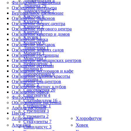
Диффенбахия 4
Фитодизайн помещения
Драцена 79
Озеленение интерьера
Замиокулькас 7
Вертикальное озеленение
Кактусы 6
Озеленение балконов
Калатея 7
Озеленение бизнес-центра
Кариота 2
Озеленение торгового центра
Каштан 1
Озеленение квартир и домов
Клузия 3
Озеленение банка
Кодиеум 9
Озеленение выставок
Ливистона 1
Озеленение зимних садов
Маранта 3
Озеленение гостиницы
Монстера 7
Озеленение медицинских центров
Нефролепис 3
Озеленение ресепшн
Нолина 6
Озеленение ресторанов и кафе
Папоротники 9
Озеленение салонов красоты
Пахира 5
Озеленение спа-центров
Рапис 2
Озеленение фитнес клубов
Сансевиерия 20
Озеленение офиса
Сингониум 4
Фитостены
Спатифиллум 16
Обслуживание растений
Стефанотис 1
Аренда растений
Стрелиция 3
Цветы
Строманта 2
Аглаонема
Хлорофитум
Суккуленты 7
Алоказия
Ховея
Сциндапсус 3