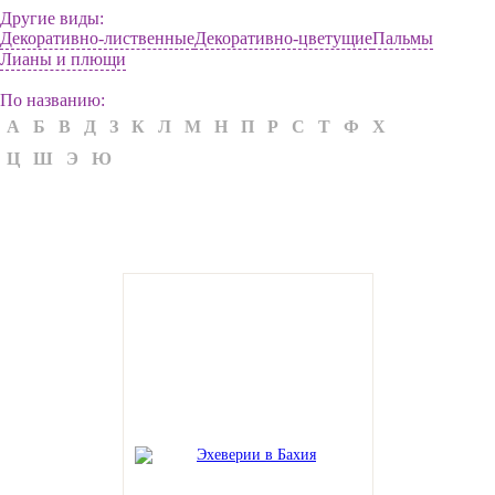
Другие виды:
Декоративно-лиственные
Декоративно-цветущие
Пальмы
Лианы и плющи
По названию:
А
Б
В
Д
З
К
Л
М
Н
П
Р
С
Т
Ф
Х
Ц
Ш
Э
Ю