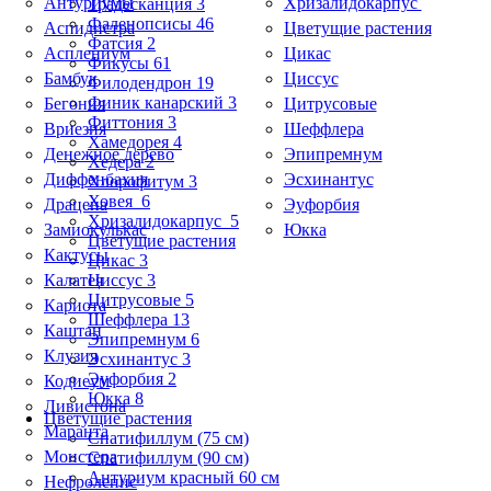
Антуриумы
Хризалидокарпус
Традесканция 3
Фаленопсисы 46
Аспидистра
Цветущие растения
Фатсия 2
Асплениум
Цикас
Фикусы 61
Бамбук
Циссус
Филодендрон 19
Финик канарский 3
Бегония
Цитрусовые
Фиттония 3
Вриезия
Шеффлера
Хамедорея 4
Денежное дерево
Эпипремнум
Хедера 2
Диффенбахия
Эсхинантус
Хлорофитум 3
Ховея 6
Драцена
Эуфорбия
Хризалидокарпус 5
Замиокулькас
Юкка
Цветущие растения
Кактусы
Цикас 3
Калатея
Циссус 3
Цитрусовые 5
Кариота
Шеффлера 13
Каштан
Эпипремнум 6
Клузия
Эсхинантус 3
Эуфорбия 2
Кодиеум
Юкка 8
Ливистона
Цветущие растения
Маранта
Спатифиллум (75 см)
Монстера
Спатифиллум (90 cм)
Антуриум красный 60 см
Нефролепис