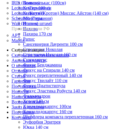
IRIS (Польша)
Замиокулькас (100см)
Lechuza (Германия)
Клузия 100 см
Lechuza (Китай)
Кодиеум (Кротон) Миссис Айстон (140 см)
Scheurich (Германия)
Монстера
Wall (Италия)
Нолина штамб
Производители РФ
Пахира
Пахира 170 см
АРТ
Рапис
Марбл
Сансевиерия Лауренти 100 см
Стрелиция Николая
Скидки и акции
Стрелиция Николая 160 см
Скидки на растения и кашпо
Сциндапсус
Акции на услуги
Фикус Бенджамина
О компании
Фикус на Спирали 140 см
Отзывы
Фикус переплетенный 140 см
Статьи
Фикус Твилайт 110 см
Гарантии
Фикус Циатистипула
Поставщики
Фикус Эластика Робуста 140 см
Новости
Филодендрон
Наши клиенты
Ховея 140 см
Возврат и обмен
Хризалидокарпус 100см
Заказ и доставка
Хризалидокарпус 160 см
Портфолио
Шеффлера компакта переплетенная 160 см
Контакты
Эуфорбия Эритрея
Юкка 140 см