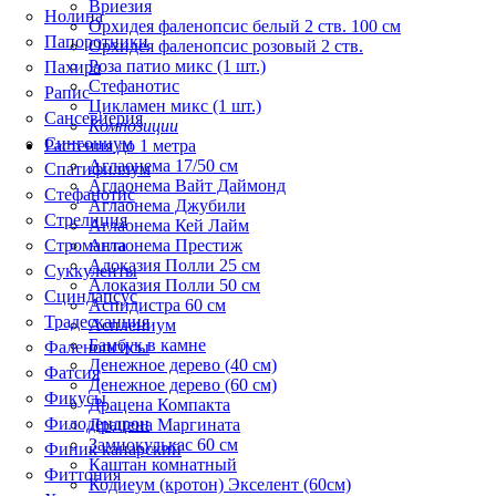
Вриезия
Нолина
Орхидея фаленопсис белый 2 ств. 100 см
Папоротники
Орхидея фаленопсис розовый 2 ств.
Роза патио микс (1 шт.)
Пахира
Стефанотис
Рапис
Цикламен микс (1 шт.)
Сансевиерия
Композиции
Сингониум
Растения до 1 метра
Аглаонема 17/50 см
Спатифиллум
Аглаонема Вайт Даймонд
Стефанотис
Аглаонема Джубили
Стрелиция
Аглаонема Кей Лайм
Строманта
Аглаонема Престиж
Алоказия Полли 25 см
Суккуленты
Алоказия Полли 50 см
Сциндапсус
Аспидистра 60 см
Традесканция
Асплениум
Бамбук в камне
Фаленопсисы
Денежное дерево (40 cм)
Фатсия
Денежное дерево (60 см)
Фикусы
Драцена Компакта
Филодендрон
Драцена Маргината
Замиокулькас 60 см
Финик канарский
Каштан комнатный
Фиттония
Кодиеум (кротон) Экселент (60см)