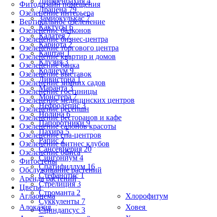
Диффенбахия 4
Фитодизайн помещения
Драцена 79
Озеленение интерьера
Замиокулькас 7
Вертикальное озеленение
Кактусы 6
Озеленение балконов
Калатея 7
Озеленение бизнес-центра
Кариота 2
Озеленение торгового центра
Каштан 1
Озеленение квартир и домов
Клузия 3
Озеленение банка
Кодиеум 9
Озеленение выставок
Ливистона 1
Озеленение зимних садов
Маранта 3
Озеленение гостиницы
Монстера 7
Озеленение медицинских центров
Нефролепис 3
Озеленение ресепшн
Нолина 6
Озеленение ресторанов и кафе
Папоротники 9
Озеленение салонов красоты
Пахира 5
Озеленение спа-центров
Рапис 2
Озеленение фитнес клубов
Сансевиерия 20
Озеленение офиса
Сингониум 4
Фитостены
Спатифиллум 16
Обслуживание растений
Стефанотис 1
Аренда растений
Стрелиция 3
Цветы
Строманта 2
Аглаонема
Хлорофитум
Суккуленты 7
Алоказия
Ховея
Сциндапсус 3