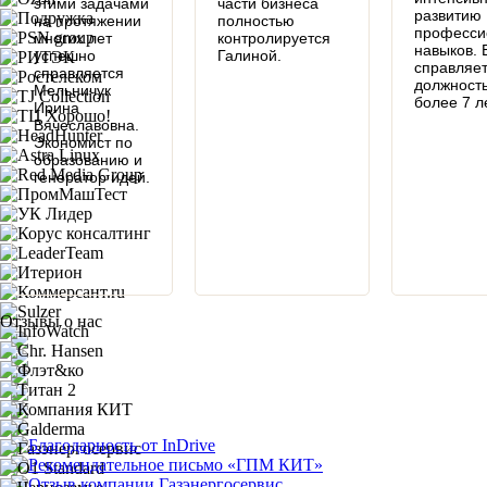
этими задачами
части бизнеса
развитию
на протяжении
полностью
професси
многих лет
контролируется
навыков. 
успешно
Галиной.
справляет
справляется
должност
Мельничук
более 7 ле
Ирина
Вячеславовна.
Экономист по
образованию и
генератор идей.
Отзывы о нас