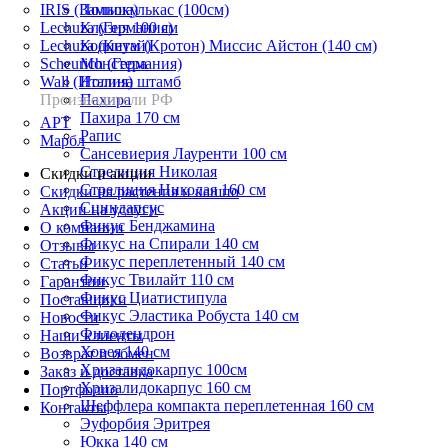
IRIS (Польша)
Замиокулькас (100см)
Lechuza (Германия)
Клузия 100 см
Lechuza (Китай)
Кодиеум (Кротон) Миссис Айстон (140 см)
Scheurich (Германия)
Монстера
Wall (Италия)
Нолина штамб
Производители РФ
Пахира
Пахира 170 см
АРТ
Рапис
Марбл
Сансевиерия Лауренти 100 см
Стрелиция Николая
Скидки и акции
Стрелиция Николая 160 см
Скидки на растения и кашпо
Сциндапсус
Акции на услуги
Фикус Бенджамина
О компании
Фикус на Спирали 140 см
Отзывы
Фикус переплетенный 140 см
Статьи
Фикус Твилайт 110 см
Гарантии
Фикус Циатистипула
Поставщики
Фикус Эластика Робуста 140 см
Новости
Филодендрон
Наши клиенты
Ховея 140 см
Возврат и обмен
Хризалидокарпус 100см
Заказ и доставка
Хризалидокарпус 160 см
Портфолио
Шеффлера компакта переплетенная 160 см
Контакты
Эуфорбия Эритрея
Юкка 140 см