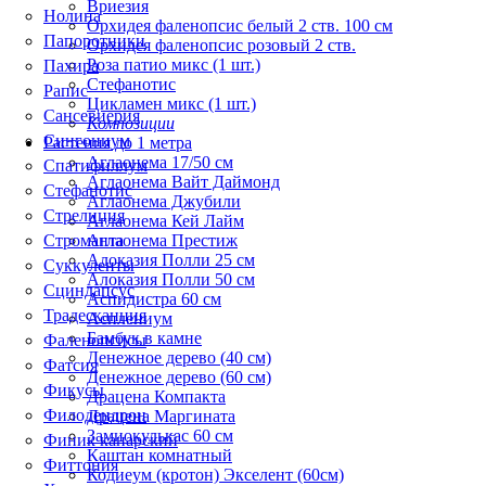
Вриезия
Нолина
Орхидея фаленопсис белый 2 ств. 100 см
Папоротники
Орхидея фаленопсис розовый 2 ств.
Роза патио микс (1 шт.)
Пахира
Стефанотис
Рапис
Цикламен микс (1 шт.)
Сансевиерия
Композиции
Сингониум
Растения до 1 метра
Аглаонема 17/50 см
Спатифиллум
Аглаонема Вайт Даймонд
Стефанотис
Аглаонема Джубили
Стрелиция
Аглаонема Кей Лайм
Строманта
Аглаонема Престиж
Алоказия Полли 25 см
Суккуленты
Алоказия Полли 50 см
Сциндапсус
Аспидистра 60 см
Традесканция
Асплениум
Бамбук в камне
Фаленопсисы
Денежное дерево (40 cм)
Фатсия
Денежное дерево (60 см)
Фикусы
Драцена Компакта
Филодендрон
Драцена Маргината
Замиокулькас 60 см
Финик канарский
Каштан комнатный
Фиттония
Кодиеум (кротон) Экселент (60см)