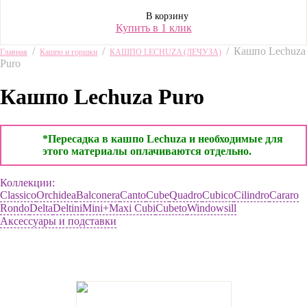
В корзину
Купить в 1 клик
/
/
/
Кашпо Lechuza
Главная
Кашпо и горшки
КАШПО LECHUZA (ЛЕЧУЗА)
Puro
Кашпо Lechuza Puro
*Пересадка в кашпо Lechuza и необходимые для
этого материалы оплачиваются отдельно.
Коллекции:
Classico
Orchidea
Balconera
Canto
Cube
Quadro
Cubico
Cilindro
Cararo
Rondo
Delta
Deltini
Mini+Maxi Cubi
Сubeto
Windowsill
Аксессуары и подставки