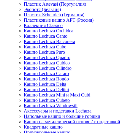
Пластик Artevasi (Португалия)
Экопотс (Бельгия)
Пластик Scheurich (Германия)
Пластиковые кашпо АРТ (Россия)
Коллекция Classico
Кашпо Lechuza Orchidea
Кашпо Lechuza Canto
Кашпо Lechuza Balconera
Кашпо Lechuza Cube
Кашпо Lechuza Puro
Кашпо Lechuza Quadro
Кашпо Lechuza Cubico
Кашпо Lechuza Cilindro
Кашпо Lechuza Cararo
Кашпо Lechuza Rondo
Кашпо Lechuza Delta
Кашпо Lechuza Deltini
Кашпо Lechuza Mini и Maxi Cubi
Кашпо Lechuza Cubeto
Кашпо Lechuza Windowsill
Аксессуары и подставки Lechuza
Напольные кашпо и большие горшки
Кашпо на металлической основе / с подставкой
Квадратные кашпо
Прямоугольные кашпо