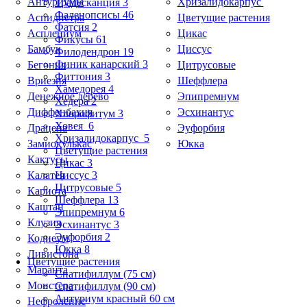
Антуриумы
Хризалидокарпус
Традесканция 3
Фаленопсисы 46
Аспидистра
Цветущие растения
Фатсия 2
Асплениум
Цикас
Фикусы 61
Бамбук
Циссус
Филодендрон 19
Финик канарский 3
Бегония
Цитрусовые
Фиттония 3
Вриезия
Шеффлера
Хамедорея 4
Денежное дерево
Эпипремнум
Хедера 2
Диффенбахия
Эсхинантус
Хлорофитум 3
Ховея 6
Драцена
Эуфорбия
Хризалидокарпус 5
Замиокулькас
Юкка
Цветущие растения
Кактусы
Цикас 3
Калатея
Циссус 3
Цитрусовые 5
Кариота
Шеффлера 13
Каштан
Эпипремнум 6
Клузия
Эсхинантус 3
Эуфорбия 2
Кодиеум
Юкка 8
Ливистона
Цветущие растения
Маранта
Спатифиллум (75 см)
Монстера
Спатифиллум (90 cм)
Антуриум красный 60 см
Нефролепис