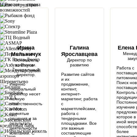
Наши сотрудники
Ирина
Галина
Елена 
Мельничук
Ярославцева
Менед
заку
Основатель
Директор по
компании.
развитию
Работа с
Генеральный
поставщи
Развитие сайтов
директор.
питомник
и их
Поиск но
Именно
продвижение,
поставщик
генеральный
контент,
Контроль 
директор несет
интернет-
продукции
полную
маркетинг, работа
Постоянн
ответственность
с
изучение 
за все
маркетплейсами,
предложе
принятые
работа с
которое в
решения и за
тендерными
иной мер
результаты
площадками. Все
способств
деятельности
эти важные
более
компании. С
составляющие
интенсив