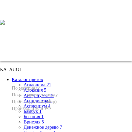
+7 (495) 221 61 63
we@bestplants.ru
КАТАЛОГ
Каталог цветов
Аглаонема 21
По материалу
Алоказия 5
По назначению и виду
Антуриумы 19
Аспидистра 2
Производители (Мир)
Асплениум 4
Производители РФ
Бамбук 1
Бегония 1
Вриезия 5
Денежное дерево 7