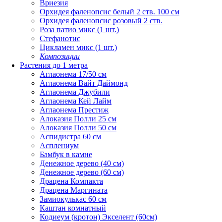
Вриезия
Орхидея фаленопсис белый 2 ств. 100 см
Орхидея фаленопсис розовый 2 ств.
Роза патио микс (1 шт.)
Стефанотис
Цикламен микс (1 шт.)
Композиции
Растения до 1 метра
Аглаонема 17/50 см
Аглаонема Вайт Даймонд
Аглаонема Джубили
Аглаонема Кей Лайм
Аглаонема Престиж
Алоказия Полли 25 см
Алоказия Полли 50 см
Аспидистра 60 см
Асплениум
Бамбук в камне
Денежное дерево (40 cм)
Денежное дерево (60 см)
Драцена Компакта
Драцена Маргината
Замиокулькас 60 см
Каштан комнатный
Кодиеум (кротон) Экселент (60см)