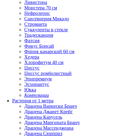
Ливистона
Монстера 70 см
Нефролепис
Сансевиерия Микадо
Строманта
Суккуленты в стекле
Традесканция
Фатсия
Фикус Бонсай
Финик канарский 60 см
Хедера
Хлорофитум 40 см
Циссус
Циссус ромболистный
Эпипремнум
Эсхинантус
Юкка
Композиции
Растения от 1 метра
Драцена Варнески Бранч
Драцена Джанет Крейг
Драцена Карусель
Драцена Маргината Бранч
Драцена Массенджеана
Драцена Сюрприз