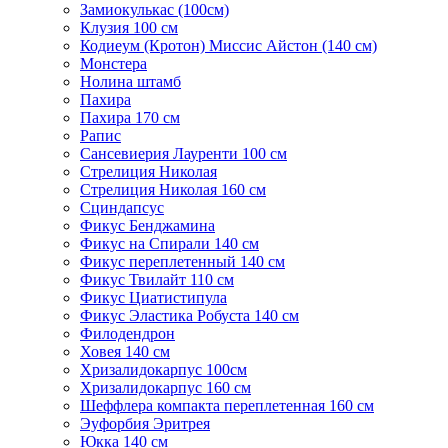
Замиокулькас (100см)
Клузия 100 см
Кодиеум (Кротон) Миссис Айстон (140 см)
Монстера
Нолина штамб
Пахира
Пахира 170 см
Рапис
Сансевиерия Лауренти 100 см
Стрелиция Николая
Стрелиция Николая 160 см
Сциндапсус
Фикус Бенджамина
Фикус на Спирали 140 см
Фикус переплетенный 140 см
Фикус Твилайт 110 см
Фикус Циатистипула
Фикус Эластика Робуста 140 см
Филодендрон
Ховея 140 см
Хризалидокарпус 100см
Хризалидокарпус 160 см
Шеффлера компакта переплетенная 160 см
Эуфорбия Эритрея
Юкка 140 см