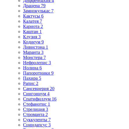
Диффенбахия 4
Драцена 79
Замиокулькас 7
Кактусы 6
Калатея 7
Кариота 2
Каштан 1
Клузия 3
Кодиеум 9
Ливистона 1
Маранта 3
Монстера 7
Нефролепис 3
Нолина 6
Папоротники 9
Пахира 5
Рапис 2
Сансевиерия 20
Сингониум 4
Спатифиллум 16
Стефанотис 1
Стрелиция 3
Строманта 2
Суккуленты 7
Сциндапсус 3