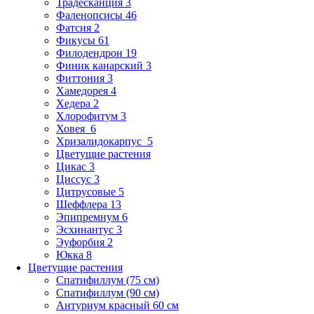
Традесканция 3
Фаленопсисы 46
Фатсия 2
Фикусы 61
Филодендрон 19
Финик канарский 3
Фиттония 3
Хамедорея 4
Хедера 2
Хлорофитум 3
Ховея 6
Хризалидокарпус 5
Цветущие растения
Цикас 3
Циссус 3
Цитрусовые 5
Шеффлера 13
Эпипремнум 6
Эсхинантус 3
Эуфорбия 2
Юкка 8
Цветущие растения
Спатифиллум (75 см)
Спатифиллум (90 cм)
Антуриум красный 60 см