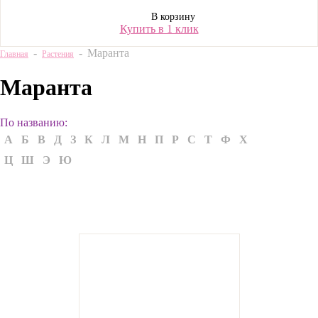
В корзину
Купить в 1 клик
-
-
Маранта
Главная
Растения
Маранта
По названию:
А
Б
В
Д
З
К
Л
М
Н
П
Р
С
Т
Ф
Х
Ц
Ш
Э
Ю