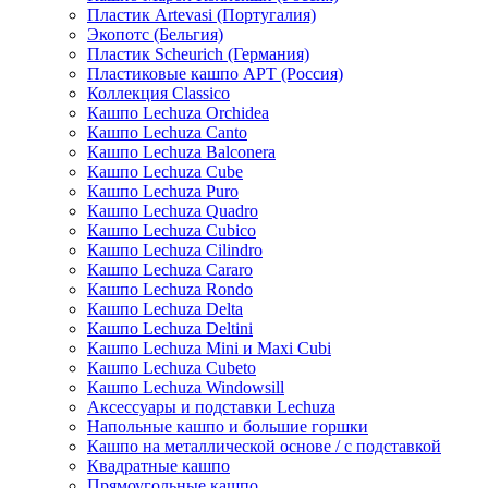
Пластик Artevasi (Португалия)
Экопотс (Бельгия)
Пластик Scheurich (Германия)
Пластиковые кашпо АРТ (Россия)
Коллекция Classico
Кашпо Lechuza Orchidea
Кашпо Lechuza Canto
Кашпо Lechuza Balconera
Кашпо Lechuza Cube
Кашпо Lechuza Puro
Кашпо Lechuza Quadro
Кашпо Lechuza Cubico
Кашпо Lechuza Cilindro
Кашпо Lechuza Cararo
Кашпо Lechuza Rondo
Кашпо Lechuza Delta
Кашпо Lechuza Deltini
Кашпо Lechuza Mini и Maxi Cubi
Кашпо Lechuza Cubeto
Кашпо Lechuza Windowsill
Аксессуары и подставки Lechuza
Напольные кашпо и большие горшки
Кашпо на металлической основе / с подставкой
Квадратные кашпо
Прямоугольные кашпо