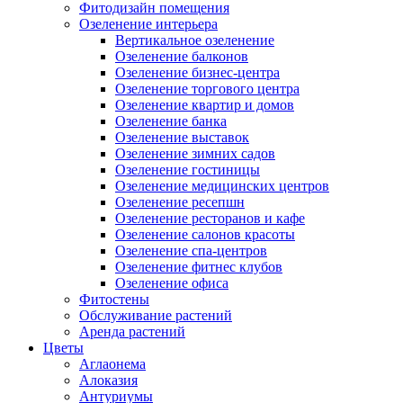
Фитодизайн помещения
Озеленение интерьера
Вертикальное озеленение
Озеленение балконов
Озеленение бизнес-центра
Озеленение торгового центра
Озеленение квартир и домов
Озеленение банка
Озеленение выставок
Озеленение зимних садов
Озеленение гостиницы
Озеленение медицинских центров
Озеленение ресепшн
Озеленение ресторанов и кафе
Озеленение салонов красоты
Озеленение спа-центров
Озеленение фитнес клубов
Озеленение офиса
Фитостены
Обслуживание растений
Аренда растений
Цветы
Аглаонема
Алоказия
Антуриумы