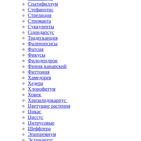
Спатифиллум
Стефанотис
Стрелиция
Строманта
Суккуленты
Сциндапсус
Традесканция
Фаленопсисы
Фатсия
Фикусы
Филодендрон
Финик канарский
Фиттония
Хамедорея
Хедера
Хлорофитум
Ховея
Хризалидокарпус
Цветущие растения
Цикас
Циссус
Цитрусовые
Шеффлера
Эпипремнум
Эсхинантус