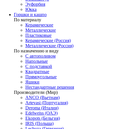
Эуфорбия
Юкка
Горшки и кашпо
По материалу
Керамические
Металлические
Пластиковые
Керамические (Россия)
Металлические (Россия)
По назначению и виду
С автополивом
Напольные
С подставкой
Квадратные
Прямоугольные
Ящики
Нестандартные решения
Производители (Мир)
ANCO (Вьетнам)
Artevasi (Португалия)
Deroma (Италия)
Edelweiss (ОАЭ)
Ekopots (Бельгия)
IRIS (Польша)
Lechuza (Германия)