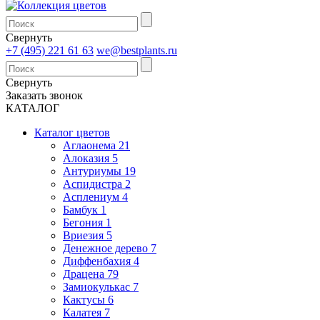
Свернуть
+7 (495) 221 61 63
we@bestplants.ru
Свернуть
Заказать звонок
КАТАЛОГ
Каталог цветов
Аглаонема 21
Алоказия 5
Антуриумы 19
Аспидистра 2
Асплениум 4
Бамбук 1
Бегония 1
Вриезия 5
Денежное дерево 7
Диффенбахия 4
Драцена 79
Замиокулькас 7
Кактусы 6
Калатея 7