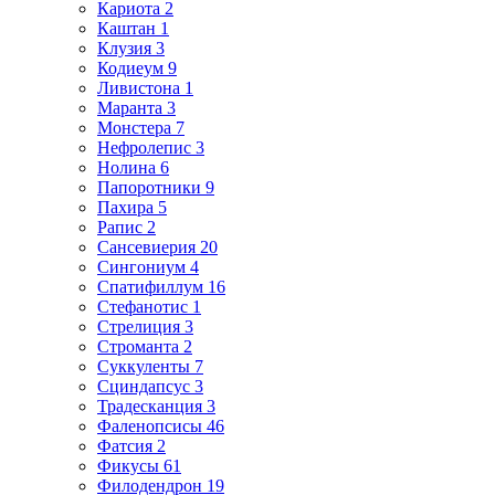
Кариота 2
Каштан 1
Клузия 3
Кодиеум 9
Ливистона 1
Маранта 3
Монстера 7
Нефролепис 3
Нолина 6
Папоротники 9
Пахира 5
Рапис 2
Сансевиерия 20
Сингониум 4
Спатифиллум 16
Стефанотис 1
Стрелиция 3
Строманта 2
Суккуленты 7
Сциндапсус 3
Традесканция 3
Фаленопсисы 46
Фатсия 2
Фикусы 61
Филодендрон 19