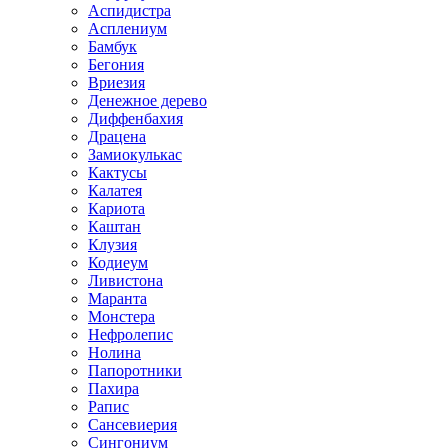
Аспидистра
Асплениум
Бамбук
Бегония
Вриезия
Денежное дерево
Диффенбахия
Драцена
Замиокулькас
Кактусы
Калатея
Кариота
Каштан
Клузия
Кодиеум
Ливистона
Маранта
Монстера
Нефролепис
Нолина
Папоротники
Пахира
Рапис
Сансевиерия
Сингониум