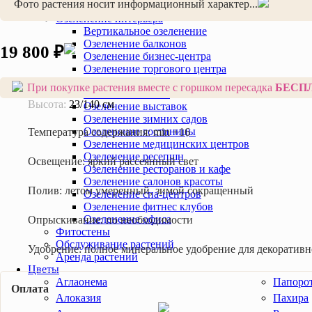
Фото растения носит информационный характер...
Фитодизайн помещения
Озеленение интерьера
Вертикальное озеленение
Озеленение балконов
19 800 ₽
Озеленение бизнес-центра
Озеленение торгового центра
Озеленение квартир и домов
При покупке растения вместе с горшком пересадка
БЕСП
Озеленение банка
Высота:
23/140 см
Озеленение выставок
Озеленение зимних садов
Озеленение гостиницы
Температура содержания:
min +16
Озеленение медицинских центров
Озеленение ресепшн
Освещение:
яркий рассеянный свет
Озеленение ресторанов и кафе
Озеленение салонов красоты
Полив:
летом умеренный, зимой сокращенный
Озеленение спа-центров
Озеленение фитнес клубов
Озеленение офиса
Опрыскивание:
по необходимости
Фитостены
Обслуживание растений
Удобрение:
полное минеральное удобрение для декоративно
Аренда растений
Цветы
Аглаонема
Папоро
Оплата
Алоказия
Пахира