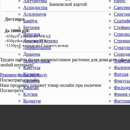
Антуриумы
Рапис
Банковской картой
Аспидистра
Сансев
Асплениум
Сингон
Доставка
Бамбук
Спатиф
Бегония
Стефан
До 10000 руб:
Вриезия
Стрели
650руб. в пределах МКАД
Денежное дерево
Строма
850руб. в пределах ТТК
1150руб. в пределах Садового кольца
Диффенбахия
Суккул
Драцена
Сцинда
Трудно найти более неприхотливое растение для дома или офиса.
Замиокулькас
Традеск
любой интерьер!
Кактусы
Фалено
Калатея
Фатсия
Рекомендации по уходу
Посмотреть онлайн
Кариота
Фикус
Наш продавец покажет товар онлайн при наличии
Каштан
Филоде
Посмотреть
Клузия
Финик 
Кодиеум
Фиттон
Ливистона
Хамедо
Маранта
Хедера
Монстера
Хлороф
Нефролепис
Ховея