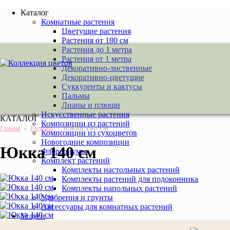
Каталог
Комнатные растения
Цветущие растения
Растения от 180 см
Растения до 1 метра
Растения от 1 метра
Декоративно-лиственные
Декоративно-цветущие
Суккуленты и кактусы
Пальмы
Лианы и плющи
Искусственные растения
КАТАЛОГ
Композиции из растений
-
-
Юкка 140 см
Главная
Растения
Композиции из сухоцветов
Новогодние композиции
Юкка 140 см
Флорариумы
Комплект растений
Комплекты настольных растений
Комплекты растений для подоконника
Комплекты напольных растений
Удобрения и грунты
Аксессуары для комнатных растений
Услуги
Новогоднее оформление