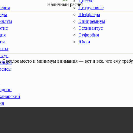
Циссус
Наличный расчет
иерия
Цитрусовые
иум
Шеффлера
иллум
Эпипремнум
отис
Эсхинантус
ция
Эуфорбия
нта
Юкка
енты
псус
 Светлое место и минимум внимания — вот и все, что ему требуе
анция
псисы
ы
ндрон
канарский
ия
рея
итум