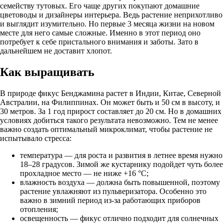
семейству тутовых. Его чаще других покупают домашние
цветоводы и дизайнеры интерьера. Ведь растение неприхотливо
и выглядит изумительно. Но первые 3 месяца жизни на новом
месте для него самые сложные. Именно в этот период оно
потребует к себе пристального внимания и заботы. Зато в
дальнейшем не доставит хлопот.
Как выращивать
В природе фикус Бенджамина растет в Индии, Китае, Северной
Австралии, на Филиппинах. Он может быть и 50 см в высоту, и
30 метров. За 1 год прирост составляет до 20 см. Но в домашних
условиях добиться такого результата невозможно. Тем не менее
важно создать оптимальный микроклимат, чтобы растение не
испытывало стресса:
температура — для роста и развития в летнее время нужно
18–28 градусов. Зимой же кустарнику подойдет чуть более
прохладное место — не ниже +16 °С;
влажность воздуха — должна быть повышенной, поэтому
растение увлажняют из пульверизатора. Особенно это
важно в зимний период из-за работающих приборов
отопления;
освещенность — фикус отлично подходит для солнечных