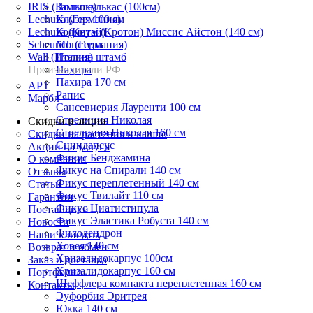
IRIS (Польша)
Замиокулькас (100см)
Lechuza (Германия)
Клузия 100 см
Lechuza (Китай)
Кодиеум (Кротон) Миссис Айстон (140 см)
Scheurich (Германия)
Монстера
Wall (Италия)
Нолина штамб
Производители РФ
Пахира
Пахира 170 см
АРТ
Рапис
Марбл
Сансевиерия Лауренти 100 см
Стрелиция Николая
Скидки и акции
Стрелиция Николая 160 см
Скидки на растения и кашпо
Сциндапсус
Акции на услуги
Фикус Бенджамина
О компании
Фикус на Спирали 140 см
Отзывы
Фикус переплетенный 140 см
Статьи
Фикус Твилайт 110 см
Гарантии
Фикус Циатистипула
Поставщики
Фикус Эластика Робуста 140 см
Новости
Филодендрон
Наши клиенты
Ховея 140 см
Возврат и обмен
Хризалидокарпус 100см
Заказ и доставка
Хризалидокарпус 160 см
Портфолио
Шеффлера компакта переплетенная 160 см
Контакты
Эуфорбия Эритрея
Юкка 140 см