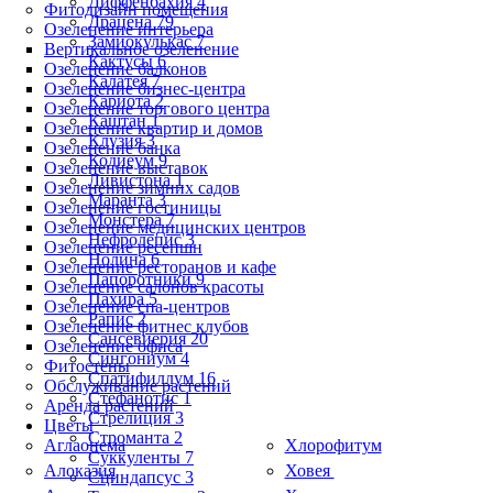
Диффенбахия 4
Фитодизайн помещения
Драцена 79
Озеленение интерьера
Замиокулькас 7
Вертикальное озеленение
Кактусы 6
Озеленение балконов
Калатея 7
Озеленение бизнес-центра
Кариота 2
Озеленение торгового центра
Каштан 1
Озеленение квартир и домов
Клузия 3
Озеленение банка
Кодиеум 9
Озеленение выставок
Ливистона 1
Озеленение зимних садов
Маранта 3
Озеленение гостиницы
Монстера 7
Озеленение медицинских центров
Нефролепис 3
Озеленение ресепшн
Нолина 6
Озеленение ресторанов и кафе
Папоротники 9
Озеленение салонов красоты
Пахира 5
Озеленение спа-центров
Рапис 2
Озеленение фитнес клубов
Сансевиерия 20
Озеленение офиса
Сингониум 4
Фитостены
Спатифиллум 16
Обслуживание растений
Стефанотис 1
Аренда растений
Стрелиция 3
Цветы
Строманта 2
Аглаонема
Хлорофитум
Суккуленты 7
Алоказия
Ховея
Сциндапсус 3