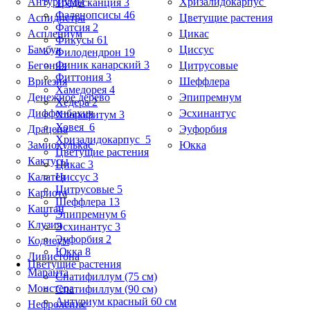
Антуриумы
Хризалидокарпус
Традесканция 3
Фаленопсисы 46
Аспидистра
Цветущие растения
Фатсия 2
Асплениум
Цикас
Фикусы 61
Бамбук
Циссус
Филодендрон 19
Финик канарский 3
Бегония
Цитрусовые
Фиттония 3
Вриезия
Шеффлера
Хамедорея 4
Денежное дерево
Эпипремнум
Хедера 2
Диффенбахия
Эсхинантус
Хлорофитум 3
Ховея 6
Драцена
Эуфорбия
Хризалидокарпус 5
Замиокулькас
Юкка
Цветущие растения
Кактусы
Цикас 3
Калатея
Циссус 3
Цитрусовые 5
Кариота
Шеффлера 13
Каштан
Эпипремнум 6
Клузия
Эсхинантус 3
Эуфорбия 2
Кодиеум
Юкка 8
Ливистона
Цветущие растения
Маранта
Спатифиллум (75 см)
Монстера
Спатифиллум (90 cм)
Антуриум красный 60 см
Нефролепис