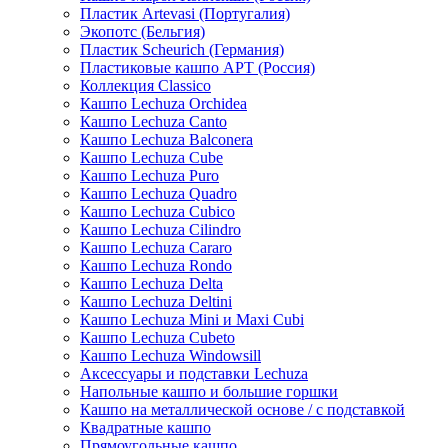
Пластик Artevasi (Португалия)
Экопотс (Бельгия)
Пластик Scheurich (Германия)
Пластиковые кашпо АРТ (Россия)
Коллекция Classico
Кашпо Lechuza Orchidea
Кашпо Lechuza Canto
Кашпо Lechuza Balconera
Кашпо Lechuza Cube
Кашпо Lechuza Puro
Кашпо Lechuza Quadro
Кашпо Lechuza Cubico
Кашпо Lechuza Cilindro
Кашпо Lechuza Cararo
Кашпо Lechuza Rondo
Кашпо Lechuza Delta
Кашпо Lechuza Deltini
Кашпо Lechuza Mini и Maxi Cubi
Кашпо Lechuza Cubeto
Кашпо Lechuza Windowsill
Аксессуары и подставки Lechuza
Напольные кашпо и большие горшки
Кашпо на металлической основе / с подставкой
Квадратные кашпо
Прямоугольные кашпо