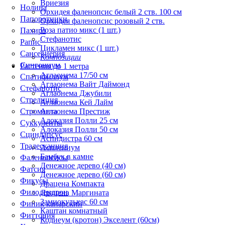
Вриезия
Нолина
Орхидея фаленопсис белый 2 ств. 100 см
Папоротники
Орхидея фаленопсис розовый 2 ств.
Роза патио микс (1 шт.)
Пахира
Стефанотис
Рапис
Цикламен микс (1 шт.)
Сансевиерия
Композиции
Сингониум
Растения до 1 метра
Аглаонема 17/50 см
Спатифиллум
Аглаонема Вайт Даймонд
Стефанотис
Аглаонема Джубили
Стрелиция
Аглаонема Кей Лайм
Строманта
Аглаонема Престиж
Алоказия Полли 25 см
Суккуленты
Алоказия Полли 50 см
Сциндапсус
Аспидистра 60 см
Традесканция
Асплениум
Бамбук в камне
Фаленопсисы
Денежное дерево (40 cм)
Фатсия
Денежное дерево (60 см)
Фикусы
Драцена Компакта
Филодендрон
Драцена Маргината
Замиокулькас 60 см
Финик канарский
Каштан комнатный
Фиттония
Кодиеум (кротон) Экселент (60см)