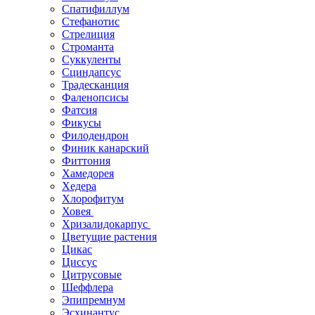
Спатифиллум
Стефанотис
Стрелиция
Строманта
Суккуленты
Сциндапсус
Традесканция
Фаленопсисы
Фатсия
Фикусы
Филодендрон
Финик канарский
Фиттония
Хамедорея
Хедера
Хлорофитум
Ховея
Хризалидокарпус
Цветущие растения
Цикас
Циссус
Цитрусовые
Шеффлера
Эпипремнум
Эсхинантус