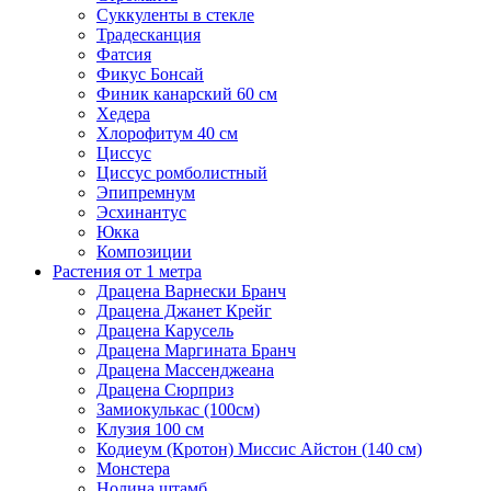
Суккуленты в стекле
Традесканция
Фатсия
Фикус Бонсай
Финик канарский 60 см
Хедера
Хлорофитум 40 см
Циссус
Циссус ромболистный
Эпипремнум
Эсхинантус
Юкка
Композиции
Растения от 1 метра
Драцена Варнески Бранч
Драцена Джанет Крейг
Драцена Карусель
Драцена Маргината Бранч
Драцена Массенджеана
Драцена Сюрприз
Замиокулькас (100см)
Клузия 100 см
Кодиеум (Кротон) Миссис Айстон (140 см)
Монстера
Нолина штамб