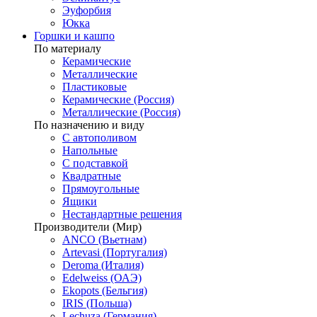
Эуфорбия
Юкка
Горшки и кашпо
По материалу
Керамические
Металлические
Пластиковые
Керамические (Россия)
Металлические (Россия)
По назначению и виду
С автополивом
Напольные
С подставкой
Квадратные
Прямоугольные
Ящики
Нестандартные решения
Производители (Мир)
ANCO (Вьетнам)
Artevasi (Португалия)
Deroma (Италия)
Edelweiss (ОАЭ)
Ekopots (Бельгия)
IRIS (Польша)
Lechuza (Германия)