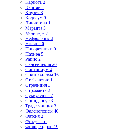
Кариота 2
Каштан 1
Клузия 3
Кодиеум 9
Ливистона 1
Маранта 3
Монстера 7
Нефролепис 3
Нолина 6
Папоротники 9
Пахира 5
Рапис 2
Сансевиерия 20
Сингониум 4
Спатифиллум 16
Стефанотис 1
Стрелиция 3
Строманта 2
Суккуленты 7
Сциндапсус 3
Традесканция 3
Фаленопсисы 46
Фатсия 2
Фикусы 61
Филодендрон 19