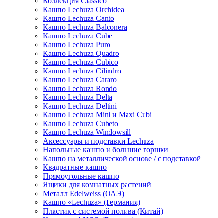
Коллекция Classico
Кашпо Lechuza Orchidea
Кашпо Lechuza Canto
Кашпо Lechuza Balconera
Кашпо Lechuza Cube
Кашпо Lechuza Puro
Кашпо Lechuza Quadro
Кашпо Lechuza Cubico
Кашпо Lechuza Cilindro
Кашпо Lechuza Cararo
Кашпо Lechuza Rondo
Кашпо Lechuza Delta
Кашпо Lechuza Deltini
Кашпо Lechuza Mini и Maxi Cubi
Кашпо Lechuza Cubeto
Кашпо Lechuza Windowsill
Аксессуары и подставки Lechuza
Напольные кашпо и большие горшки
Кашпо на металлической основе / с подставкой
Квадратные кашпо
Прямоугольные кашпо
Ящики для комнатных растений
Металл Edelweiss (ОАЭ)
Кашпо «Lechuza» (Германия)
Пластик с системой полива (Китай)