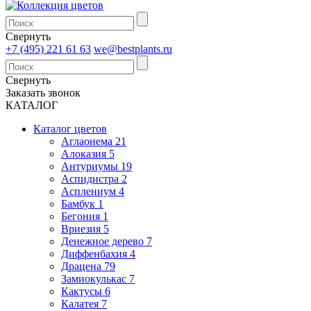
Свернуть
+7 (495) 221 61 63
we@bestplants.ru
Свернуть
Заказать звонок
КАТАЛОГ
Каталог цветов
Аглаонема 21
Алоказия 5
Антуриумы 19
Аспидистра 2
Асплениум 4
Бамбук 1
Бегония 1
Вриезия 5
Денежное дерево 7
Диффенбахия 4
Драцена 79
Замиокулькас 7
Кактусы 6
Калатея 7