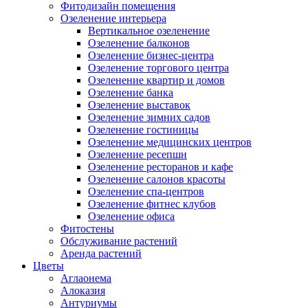
Фитодизайн помещения
Озеленение интерьера
Вертикальное озеленение
Озеленение балконов
Озеленение бизнес-центра
Озеленение торгового центра
Озеленение квартир и домов
Озеленение банка
Озеленение выставок
Озеленение зимних садов
Озеленение гостиницы
Озеленение медицинских центров
Озеленение ресепшн
Озеленение ресторанов и кафе
Озеленение салонов красоты
Озеленение спа-центров
Озеленение фитнес клубов
Озеленение офиса
Фитостены
Обслуживание растений
Аренда растений
Цветы
Аглаонема
Алоказия
Антуриумы