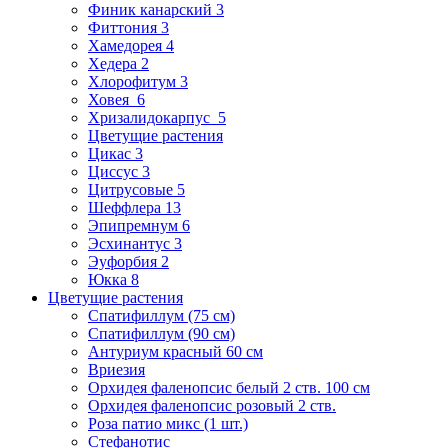
Финик канарский 3
Фиттония 3
Хамедорея 4
Хедера 2
Хлорофитум 3
Ховея 6
Хризалидокарпус 5
Цветущие растения
Цикас 3
Циссус 3
Цитрусовые 5
Шеффлера 13
Эпипремнум 6
Эсхинантус 3
Эуфорбия 2
Юкка 8
Цветущие растения
Спатифиллум (75 см)
Спатифиллум (90 cм)
Антуриум красный 60 см
Вриезия
Орхидея фаленопсис белый 2 ств. 100 см
Орхидея фаленопсис розовый 2 ств.
Роза патио микс (1 шт.)
Стефанотис