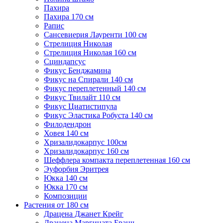
Пахира
Пахира 170 см
Рапис
Сансевиерия Лауренти 100 см
Стрелиция Николая
Стрелиция Николая 160 см
Сциндапсус
Фикус Бенджамина
Фикус на Спирали 140 см
Фикус переплетенный 140 см
Фикус Твилайт 110 см
Фикус Циатистипула
Фикус Эластика Робуста 140 см
Филодендрон
Ховея 140 см
Хризалидокарпус 100см
Хризалидокарпус 160 см
Шеффлера компакта переплетенная 160 см
Эуфорбия Эритрея
Юкка 140 см
Юкка 170 см
Композиции
Растения от 180 см
Драцена Джанет Крейг
Драцена Маргината Бранч