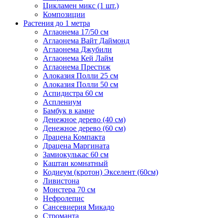
Цикламен микс (1 шт.)
Композиции
Растения до 1 метра
Аглаонема 17/50 см
Аглаонема Вайт Даймонд
Аглаонема Джубили
Аглаонема Кей Лайм
Аглаонема Престиж
Алоказия Полли 25 см
Алоказия Полли 50 см
Аспидистра 60 см
Асплениум
Бамбук в камне
Денежное дерево (40 cм)
Денежное дерево (60 см)
Драцена Компакта
Драцена Маргината
Замиокулькас 60 см
Каштан комнатный
Кодиеум (кротон) Экселент (60см)
Ливистона
Монстера 70 см
Нефролепис
Сансевиерия Микадо
Строманта