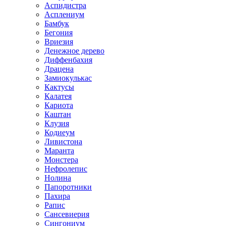
Аспидистра
Асплениум
Бамбук
Бегония
Вриезия
Денежное дерево
Диффенбахия
Драцена
Замиокулькас
Кактусы
Калатея
Кариота
Каштан
Клузия
Кодиеум
Ливистона
Маранта
Монстера
Нефролепис
Нолина
Папоротники
Пахира
Рапис
Сансевиерия
Сингониум