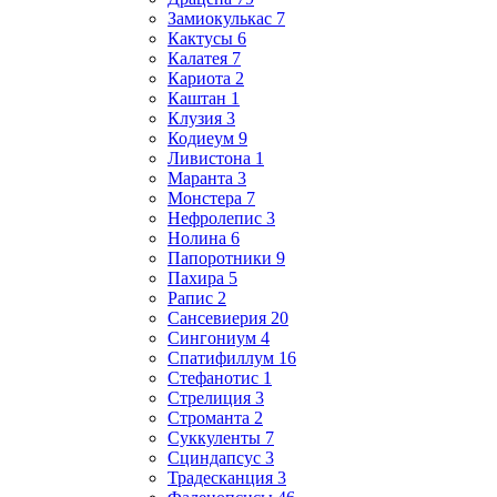
Замиокулькас 7
Кактусы 6
Калатея 7
Кариота 2
Каштан 1
Клузия 3
Кодиеум 9
Ливистона 1
Маранта 3
Монстера 7
Нефролепис 3
Нолина 6
Папоротники 9
Пахира 5
Рапис 2
Сансевиерия 20
Сингониум 4
Спатифиллум 16
Стефанотис 1
Стрелиция 3
Строманта 2
Суккуленты 7
Сциндапсус 3
Традесканция 3