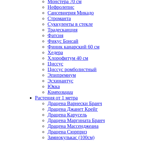
Монстера 70 см
Нефролепис
Сансевиерия Микадо
Строманта
Суккуленты в стекле
Традесканция
Фатсия
Фикус Бонсай
Финик канарский 60 см
Хедера
Хлорофитум 40 см
Циссус
Циссус ромболистный
Эпипремнум
Эсхинантус
Юкка
Композиции
Растения от 1 метра
Драцена Варнески Бранч
Драцена Джанет Крейг
Драцена Карусель
Драцена Маргината Бранч
Драцена Массенджеана
Драцена Сюрприз
Замиокулькас (100см)