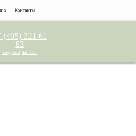
лио
Контакты
 (495) 221 61
63
we@bestplants.ru