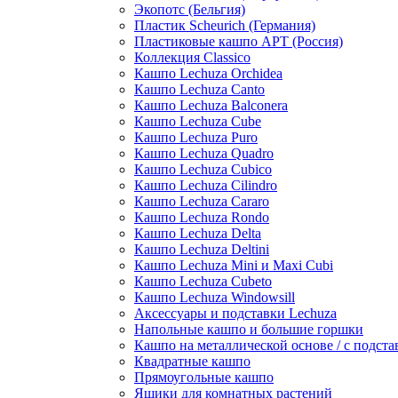
Экопотс (Бельгия)
Пластик Scheurich (Германия)
Пластиковые кашпо АРТ (Россия)
Коллекция Classico
Кашпо Lechuza Orchidea
Кашпо Lechuza Canto
Кашпо Lechuza Balconera
Кашпо Lechuza Cube
Кашпо Lechuza Puro
Кашпо Lechuza Quadro
Кашпо Lechuza Cubico
Кашпо Lechuza Cilindro
Кашпо Lechuza Cararo
Кашпо Lechuza Rondo
Кашпо Lechuza Delta
Кашпо Lechuza Deltini
Кашпо Lechuza Mini и Maxi Cubi
Кашпо Lechuza Cubeto
Кашпо Lechuza Windowsill
Аксессуары и подставки Lechuza
Напольные кашпо и большие горшки
Кашпо на металлической основе / с подста
Квадратные кашпо
Прямоугольные кашпо
Ящики для комнатных растений