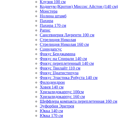
Клузия 100 см
Кодиеум (Кротон) Миссис Айстон (140 см)
Монстера
Нолина штамб
Пахира
Пахира 170 см
Рапис
Сансевиерия Лауренти 100 см
Стрелиция Николая
Стрелиция Николая 160 см
Сциндапсус
Фикус Бенджамина
Фикус на Спирали 140 см
Фикус переплетенный 140 см
Фикус Твилайт 110 см
Фикус Циатистипула
Фикус Эластика Робуста 140 см
Филодендрон
Ховея 140 см
Хризалидокарпус 100см
Хризалидокарпус 160 см
Шеффлера компакта переплетенная 160 см
Эуфорбия Эритрея
Юкка 140 см
Юкка 170 см