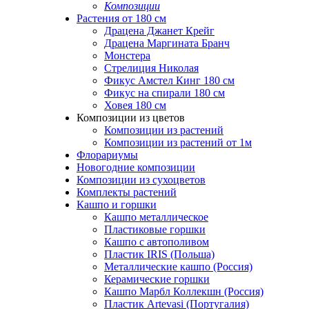
Композиции
Растения от 180 см
Драцена Джанет Крейг
Драцена Маргината Бранч
Монстера
Стрелиция Николая
Фикус Амстел Кинг 180 см
Фикус на спирали 180 см
Ховея 180 см
Композиции из цветов
Композиции из растений
Композиции из растений от 1м
Флорариумы
Новогодние композиции
Композиции из сухоцветов
Комплекты растений
Кашпо и горшки
Кашпо металлическое
Пластиковые горшки
Кашпо с автополивом
Пластик IRIS (Польша)
Металлические кашпо (Россия)
Керамические горшки
Кашпо Марбл Коллекшн (Россия)
Пластик Artevasi (Португалия)