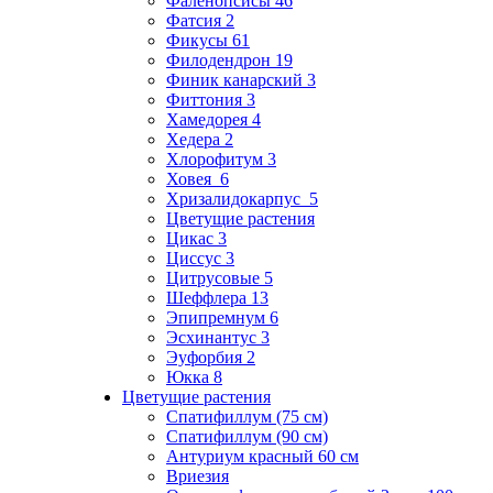
Фаленопсисы 46
Фатсия 2
Фикусы 61
Филодендрон 19
Финик канарский 3
Фиттония 3
Хамедорея 4
Хедера 2
Хлорофитум 3
Ховея 6
Хризалидокарпус 5
Цветущие растения
Цикас 3
Циссус 3
Цитрусовые 5
Шеффлера 13
Эпипремнум 6
Эсхинантус 3
Эуфорбия 2
Юкка 8
Цветущие растения
Спатифиллум (75 см)
Спатифиллум (90 cм)
Антуриум красный 60 см
Вриезия