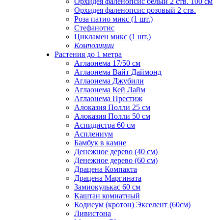
Орхидея фаленопсис белый 2 ств. 100 см
Орхидея фаленопсис розовый 2 ств.
Роза патио микс (1 шт.)
Стефанотис
Цикламен микс (1 шт.)
Композиции
Растения до 1 метра
Аглаонема 17/50 см
Аглаонема Вайт Даймонд
Аглаонема Джубили
Аглаонема Кей Лайм
Аглаонема Престиж
Алоказия Полли 25 см
Алоказия Полли 50 см
Аспидистра 60 см
Асплениум
Бамбук в камне
Денежное дерево (40 cм)
Денежное дерево (60 см)
Драцена Компакта
Драцена Маргината
Замиокулькас 60 см
Каштан комнатный
Кодиеум (кротон) Экселент (60см)
Ливистона