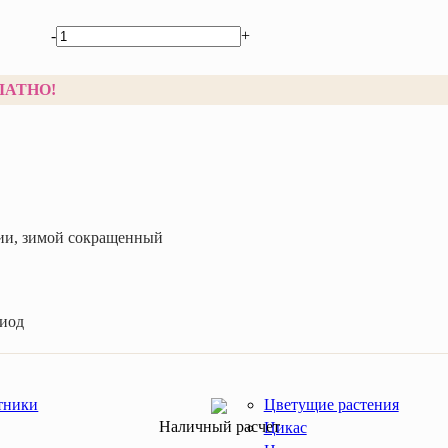
-
+
ЛАТНО!
ии, зимой сокращенный
риод
тники
Цветущие растения
Наличный расчет
Цикас