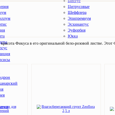
Циссус
иерия
Цитрусовые
иум
Шеффлера
иллум
Эпипремнум
отис
Эсхинантус
ция
Эуфорбия
нта
Юкка
енты
 красота Фикуса в его оригинальной бело-розовой листве. Этот
псус
анция
псисы
ы
ндрон
канарский
ия
рея
итум