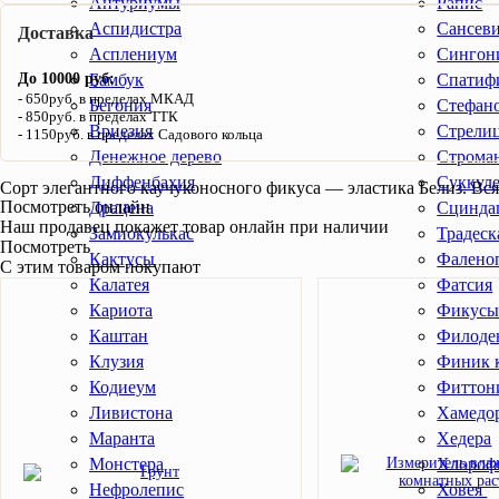
Антуриумы
Рапис
Аспидистра
Сансев
Доставка
Асплениум
Сингон
До 10000 руб:
Бамбук
Спатиф
650руб. в пределах МКАД
Бегония
Стефан
850руб. в пределах ТТК
Вриезия
Стрели
1150руб. в пределах Садового кольца
Денежное дерево
Строма
Диффенбахия
Суккул
Сорт элегантного каучуконосного фикуса — эластика Белиз. Вся
Посмотреть онлайн
Драцена
Сцинда
Наш продавец покажет товар онлайн при наличии
Замиокулькас
Традеск
Посмотреть
Кактусы
Фалено
С этим товаром покупают
Калатея
Фатсия
Кариота
Фикус
Каштан
Филоде
Клузия
Финик 
Кодиеум
Фиттон
Ливистона
Хамедо
Маранта
Хедера
Монстера
Хлороф
Нефролепис
Ховея