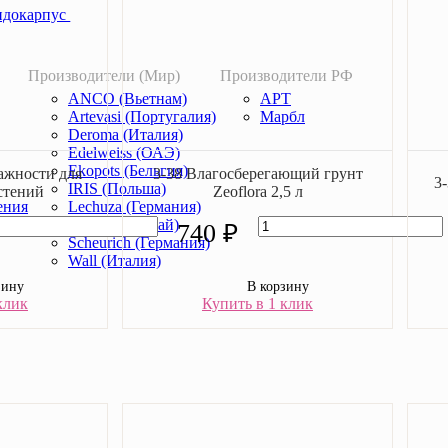
идокарпус
Производители (Мир)
Производители РФ
ANCO (Вьетнам)
АРТ
Artevasi (Португалия)
Марбл
Deroma (Италия)
Edelweiss (ОАЭ)
Ekopots (Бельгия)
ажности для
3-38 Влагосберегающий грунт
3
IRIS (Польша)
стений
Zeoflora 2,5 л
ения
Lechuza (Германия)
Lechuza (Китай)
740 ₽
Scheurich (Германия)
Wall (Италия)
зину
В корзину
клик
Купить в 1 клик