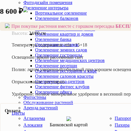
Фитодизайн помещения
Озеленение интерьера
8 600 ₽
Вертикальное озеленение
Озеленение балконов
Озеленение бизнес-центра
При покупке растения вместе с горшком пересадка
БЕСП
Озеленение торгового центра
Высота:
24/60 см
Озеленение квартир и домов
Озеленение банка
Озеленение выставок
Температура содержания:
min +15+18
Озеленение зимних садов
Озеленение гостиницы
Освещение:
яркий рассеянный свет
Озеленение медицинских центров
Озеленение ресепшн
Полив:
летом умеренный/обильный при хорошем освещен
Озеленение ресторанов и кафе
Озеленение салонов красоты
Озеленение спа-центров
Опрыскивание:
регулярно
Озеленение фитнес клубов
Озеленение офиса
Удобрение:
полное минеральное удобрение в весенний пе
Фитостены
Обслуживание растений
Аренда растений
Оплата
Цветы
Аглаонема
Папоро
Банковской картой
Алоказия
Пахира