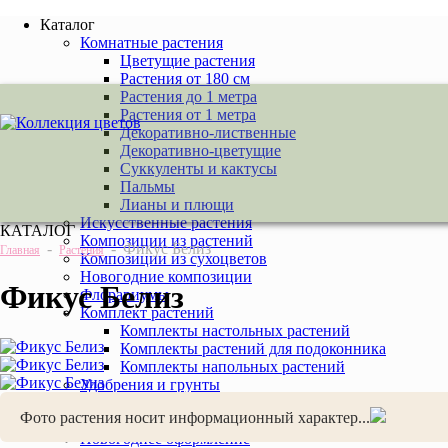
Каталог
Комнатные растения
Цветущие растения
Растения от 180 см
Растения до 1 метра
Растения от 1 метра
Декоративно-лиственные
Декоративно-цветущие
Суккуленты и кактусы
Пальмы
Лианы и плющи
Искусственные растения
КАТАЛОГ
Композиции из растений
-
-
Фикус Белиз
Главная
Растения
Композиции из сухоцветов
Новогодние композиции
Фикус Белиз
Флорариумы
Комплект растений
Комплекты настольных растений
Комплекты растений для подоконника
Комплекты напольных растений
Удобрения и грунты
Аксессуары для комнатных растений
Фото растения носит информационный характер...
Услуги
Новогоднее оформление