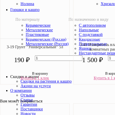
Нолина
Хризал
Горшки и кашпо
По материалу
По назначению и виду
Керамические
С автополивом
Металлические
Напольные
Пластиковые
С подставкой
Керамические (Россия)
Квадратные
Металлические (Россия)
Прямоугольные
3-41 Измеритель вл
3-19 Грунт "Универсальный" 5л
Ящики
комнатных ра
Нестандартные реш
190 ₽
1 500 ₽
В корзину
В кор
Скидки и акции
Купить в 1 клик
Купить в 1 
Скидки на растения и кашпо
Акции на услуги
О компании
Отзывы
Статьи
Вам может понравиться
Гарантии
Поставщики
Новости