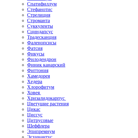
Спатифиллум
Стефанотис
Стрелиция
Строманта
Суккуленты
Сциндапсус
Традесканция
Фаленопсисы
Фатсия
Фикусы
Филодендрон
Финик канарский
Фиттония
Хамедорея
Хедера
Хлорофитум
Ховея
Хризалидокарпус
Цветущие растения
Цикас
Циссус
Цитрусовые
Шеффлера
Эпипремнум
Эсхинантус