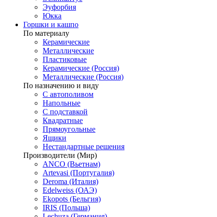
Эуфорбия
Юкка
Горшки и кашпо
По материалу
Керамические
Металлические
Пластиковые
Керамические (Россия)
Металлические (Россия)
По назначению и виду
С автополивом
Напольные
С подставкой
Квадратные
Прямоугольные
Ящики
Нестандартные решения
Производители (Мир)
ANCO (Вьетнам)
Artevasi (Португалия)
Deroma (Италия)
Edelweiss (ОАЭ)
Ekopots (Бельгия)
IRIS (Польша)
Lechuza (Германия)