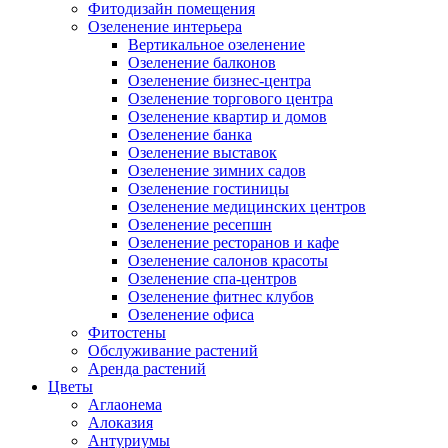
Фитодизайн помещения
Озеленение интерьера
Вертикальное озеленение
Озеленение балконов
Озеленение бизнес-центра
Озеленение торгового центра
Озеленение квартир и домов
Озеленение банка
Озеленение выставок
Озеленение зимних садов
Озеленение гостиницы
Озеленение медицинских центров
Озеленение ресепшн
Озеленение ресторанов и кафе
Озеленение салонов красоты
Озеленение спа-центров
Озеленение фитнес клубов
Озеленение офиса
Фитостены
Обслуживание растений
Аренда растений
Цветы
Аглаонема
Алоказия
Антуриумы