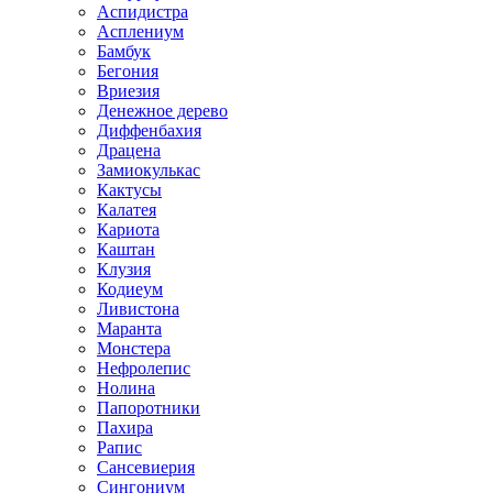
Аспидистра
Асплениум
Бамбук
Бегония
Вриезия
Денежное дерево
Диффенбахия
Драцена
Замиокулькас
Кактусы
Калатея
Кариота
Каштан
Клузия
Кодиеум
Ливистона
Маранта
Монстера
Нефролепис
Нолина
Папоротники
Пахира
Рапис
Сансевиерия
Сингониум