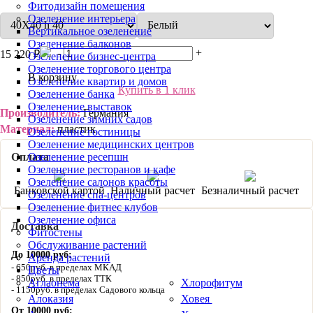
Фитодизайн помещения
Озеленение интерьера
Вертикальное озеленение
Озеленение балконов
-
+
15 220 ₽
Озеленение бизнес-центра
Озеленение торгового центра
В корзину
Озеленение квартир и домов
Купить в 1 клик
Озеленение банка
Озеленение выставок
Производитель:
Германия
Озеленение зимних садов
Материал:
пластик
Озеленение гостиницы
Озеленение медицинских центров
Оплата
Озеленение ресепшн
Озеленение ресторанов и кафе
Озеленение салонов красоты
Банковской картой
Наличный расчет
Безналичный расчет
Озеленение спа-центров
Озеленение фитнес клубов
Озеленение офиса
Доставка
Фитостены
Обслуживание растений
До 10000 руб:
Аренда растений
650руб. в пределах МКАД
Цветы
850руб. в пределах ТТК
Аглаонема
Хлорофитум
1150руб. в пределах Садового кольца
Алоказия
Ховея
От 10000 руб: