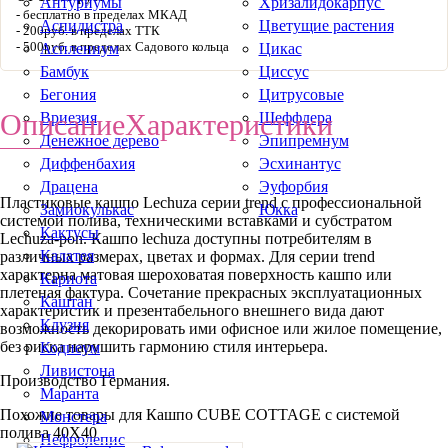
Антуриумы
Хризалидокарпус
бесплатно в пределах МКАД
Аспидистра
Цветущие растения
200руб. в пределах ТТК
500руб. в пределах Садового кольца
Асплениум
Цикас
Бамбук
Циссус
Бегония
Цитрусовые
Описание
Характеристики
Вриезия
Шеффлера
Денежное дерево
Эпипремнум
Диффенбахия
Эсхинантус
Драцена
Эуфорбия
Пластиковые кашпо Lechuza серии trend с профессиональной
Замиокулькас
Юкка
системой полива, техническими вставками и субстратом
Кактусы
Lechuza-pon. Кашпо lechuza доступны потребителям в
Калатея
различных размерах, цветах и формах. Для серии trend
характерна матовая шероховатая поверхность кашпо или
Кариота
плетеная фактура. Сочетание прекрасных эксплуатационных
Каштан
характеристик и презентабельного внешнего вида дают
Клузия
возможность декорировать ими офисное или жилое помещение,
без риска нарушить гармонию стиля интерьера.
Кодиеум
Ливистона
Производство Германия.
Маранта
Похожие товары для Кашпо CUBE COTTAGE с системой
Монстера
полива 40Х40
Нефролепис