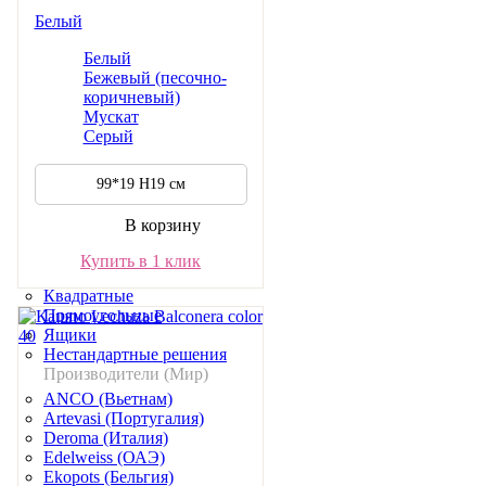
Хамедорея
Белый
Хедера
Горшки и кашпо
Белый
Бежевый (песочно-
По материалу
коричневый)
Керамические
Мускат
Металлические
Серый
Пластиковые
Керамические (Россия)
99*19 H19 см
Металлические (Россия)
По назначению и виду
В корзину
С автополивом
Напольные
Купить в 1 клик
С подставкой
Квадратные
Прямоугольные
Ящики
Нестандартные решения
Производители (Мир)
ANCO (Вьетнам)
Artevasi (Португалия)
Deroma (Италия)
Edelweiss (ОАЭ)
Ekopots (Бельгия)