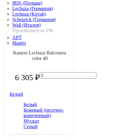
IRIS (Польша)
Lechuza (Германия)
Lechuza (Китай)
Scheurich (Германия)
Wall (Италия)
Производители РФ
АРТ
Марбл
Кашпо Lechuza Balconera
Скидки и акции
color 40
Скидки на растения и кашпо
Акции на услуги
О компании
Отзывы
6 305 ₽
Статьи
Гарантии
Поставщики
Белый
Новости
Наши клиенты
Белый
Возврат и обмен
Бежевый (песочно-
Заказ и доставка
коричневый)
Портфолио
Мускат
Контакты
Серый