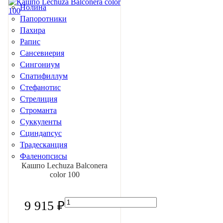
Нолина
Папоротники
Пахира
Рапис
Сансевиерия
Сингониум
Спатифиллум
Стефанотис
Стрелиция
Строманта
Суккуленты
Сциндапсус
Традесканция
Фаленопсисы
Кашпо Lechuza Balconera
Фатсия
color 100
Фикусы
Филодендрон
Финик канарский
9 915 ₽
Фиттония