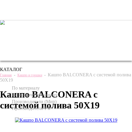
+7 (495) 221 61 63
we@bestplants.ru
КАТАЛОГ
-
-
Кашпо BALCONERA с системой полива
Главная
Кашпо и горшки
50Х19
По материалу
Кашпо BALCONERA с
По назначению и виду
Производители (Мир)
системой полива 50Х19
Производители РФ