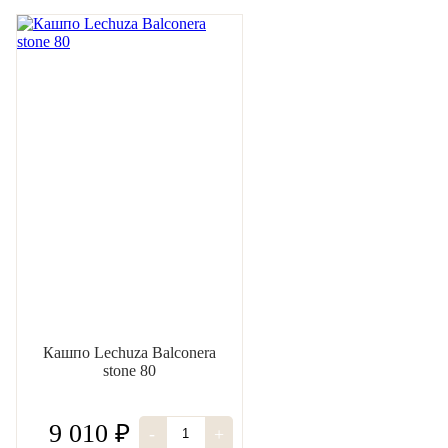
Кашпо Lechuza Balconera
stone 80
9 010 ₽
-
+