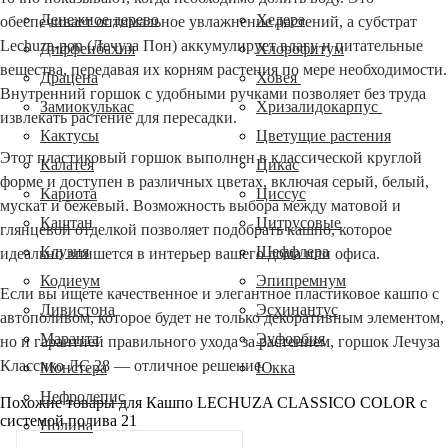
Денежное дерево
Хедера
обеспечивает оптимальное увлажнение растений, а субстрат
Lechuza-pon (Лечуза Пон) аккумулирует влагу и питательные
Диффенбахия
Хлорофитум
вещества, передавая их корням растения по мере необходимости.
Драцена
Ховея
Внутренний горшок с удобными ручками позволяет без труда
Замиокулькас
Хризалидокарпус
извлекать растение для пересадки.
Кактусы
Цветущие растения
Этот пластиковый горшок выполнен в классической круглой
Калатея
Цикас
форме и доступен в различных цветах, включая серый, белый,
Кариота
Циссус
мускат и бежевый. Возможность выбора между матовой и
Каштан
Цитрусовые
глянцевой отделкой позволяет подобрать кашпо, которое
Клузия
Шеффлера
идеально впишется в интерьер вашего дома или офиса.
Кодиеум
Эпипремнум
Если вы ищете качественное и элегантное пластиковое кашпо с
Ливистона
Эсхинантус
автополивом, которое будет не только декоративным элементом,
Маранта
Эуфорбия
но и гарантией правильного ухода за растением, горшок Лечуза
Классико ЛС 28 — отличное решение.
Монстера
Юкка
Нефролепис
Похожие товары для Кашпо LECHUZA CLASSICO COLOR с
системой полива 21
Нолина