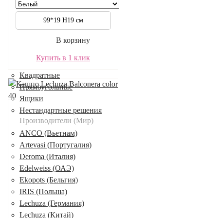
Керамические (Россия)
Металлические (Россия)
99*19 H19 см
По назначению и виду
С автополивом
В корзину
Напольные
Купить в 1 клик
С подставкой
Квадратные
Прямоугольные
Ящики
Нестандартные решения
Производители (Мир)
ANCO (Вьетнам)
Artevasi (Португалия)
Deroma (Италия)
Edelweiss (ОАЭ)
Ekopots (Бельгия)
IRIS (Польша)
Lechuza (Германия)
Lechuza (Китай)