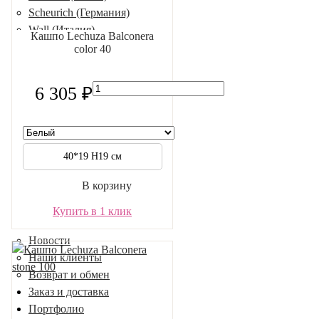
Scheurich (Германия)
Wall (Италия)
Кашпо Lechuza Balconera
Производители РФ
color 40
АРТ
Марбл
6 305 ₽
Скидки и акции
Скидки на растения и кашпо
Акции на услуги
О компании
40*19 H19 см
Отзывы
В корзину
Статьи
Гарантии
Купить в 1 клик
Поставщики
Новости
Наши клиенты
Возврат и обмен
Заказ и доставка
Портфолио