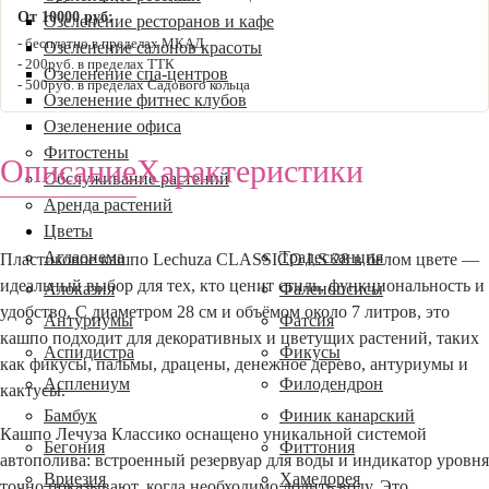
От 10000 руб:
Озеленение ресторанов и кафе
бесплатно в пределах МКАД
Озеленение салонов красоты
200руб. в пределах ТТК
Озеленение спа-центров
500руб. в пределах Садового кольца
Озеленение фитнес клубов
Озеленение офиса
Фитостены
Описание
Характеристики
Обслуживание растений
Аренда растений
Цветы
Аглаонема
Традесканция
Пластиковое кашпо Lechuza CLASSICO LS 28 в белом цвете —
идеальный выбор для тех, кто ценит стиль, функциональность и
Алоказия
Фаленопсисы
удобство. С диаметром 28 см и объёмом около 7 литров, это
Антуриумы
Фатсия
кашпо подходит для декоративных и цветущих растений, таких
Аспидистра
Фикусы
как фикусы, пальмы, драцены, денежное дерево, антуриумы и
Асплениум
Филодендрон
кактусы.
Бамбук
Финик канарский
Кашпо Лечуза Классико оснащено уникальной системой
Бегония
Фиттония
автополива: встроенный резервуар для воды и индикатор уровня
Вриезия
Хамедорея
точно показывают, когда необходимо долить воду. Это