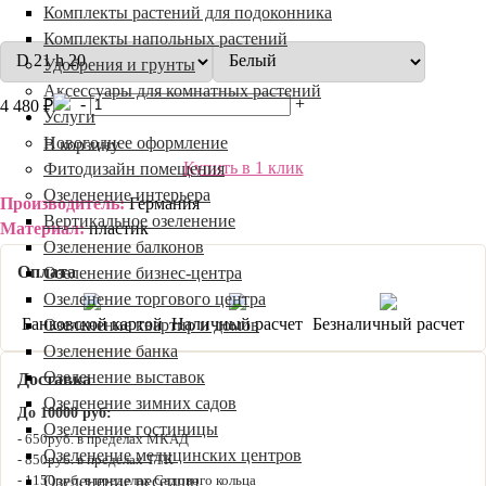
Комплекты растений для подоконника
Комплекты напольных растений
Удобрения и грунты
Аксессуары для комнатных растений
-
+
4 480 ₽
Услуги
Новогоднее оформление
В корзину
Купить в 1 клик
Фитодизайн помещения
Озеленение интерьера
Производитель:
Германия
Вертикальное озеленение
Материал:
пластик
Озеленение балконов
Оплата
Озеленение бизнес-центра
Озеленение торгового центра
Банковской картой
Наличный расчет
Безналичный расчет
Озеленение квартир и домов
Озеленение банка
Озеленение выставок
Доставка
Озеленение зимних садов
До 10000 руб:
Озеленение гостиницы
650руб. в пределах МКАД
Озеленение медицинских центров
850руб. в пределах ТТК
Озеленение ресепшн
1150руб. в пределах Садового кольца