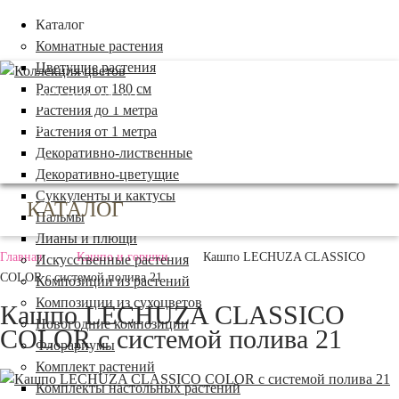
Каталог
Комнатные растения
Цветущие растения
Растения от 180 см
+7 (495) 221 61 63
Растения до 1 метра
we@bestplants.ru
Растения от 1 метра
Декоративно-лиственные
Декоративно-цветущие
Суккуленты и кактусы
КАТАЛОГ
Пальмы
Лианы и плющи
Главная
-
Кашпо и горшки
-
Кашпо LECHUZA CLASSICO
Искусственные растения
COLOR с системой полива 21
Композиции из растений
Композиции из сухоцветов
Кашпо LECHUZA CLASSICO
Новогодние композиции
COLOR с системой полива 21
Флорариумы
Комплект растений
Комплекты настольных растений