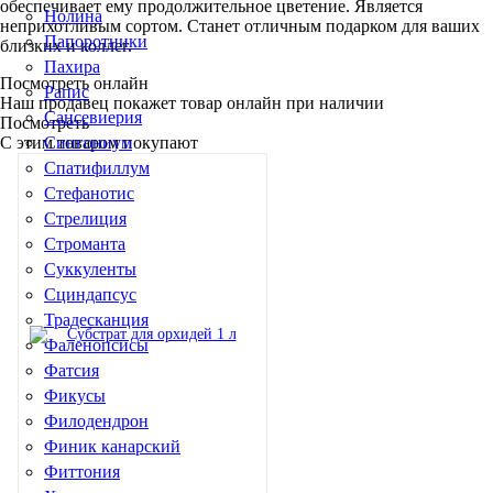
обеспечивает ему продолжительное цветение. Является
Нолина
неприхотливым сортом. Станет отличным подарком для ваших
Папоротники
близких и коллег.
Пахира
Посмотреть онлайн
Рапис
Наш продавец покажет товар онлайн при наличии
Сансевиерия
Посмотреть
С этим товаром покупают
Сингониум
Спатифиллум
Стефанотис
Стрелиция
Строманта
Суккуленты
Сциндапсус
Традесканция
Фаленопсисы
Фатсия
Фикусы
Филодендрон
Финик канарский
Фиттония