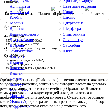
Антуриумы
Хризалидокарпус
Оплата
Аспидистра
Цветущие растения
Асплениум
Цикас
Банковской картой
Наличный расчет
Безналичный расчет
Бамбук
Циссус
Бегония
Цитрусовые
Доставка
Вриезия
Шеффлера
Денежное дерево
Эпипремнум
До 10000 руб:
Диффенбахия
Эсхинантус
650руб. в пределах МКАД
850руб. в пределах ТТК
Драцена
Эуфорбия
1150руб. в пределах Садового кольца
Замиокулькас
Юкка
От 10000 руб:
Кактусы
бесплатно в пределах МКАД
Калатея
200руб. в пределах ТТК
Кариота
500руб. в пределах Садового кольца
Каштан
Клузия
Орхидея фаленопсис (Phalaenopsis) — вечнозеленое травянистое
многолетнее растение, эпифит или литофит, растет на деревьях,
Кодиеум
реже на камнях, относится к семейству Орхидные. Является
Ливистона
самым популярным видом орхидей для дома и офиса и
Маранта
прекрасно впишется в любой интерьер. Существует огромное
Монстера
количество гибридов с различными расцветками. Данный сорт
популярен множеством бутонов на цветоносах, что
Нефролепис