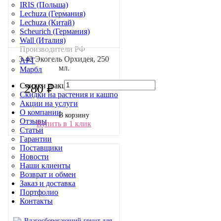
IRIS (Польша)
Lechuza (Германия)
Lechuza (Китай)
Scheurich (Германия)
Wall (Италия)
Производители РФ
3-42 Экогель Орхидея, 250
АРТ
мл.
Марбл
280 ₽
Скидки и акции
Скидки на растения и кашпо
Акции на услуги
О компании
В корзину
Отзывы
Купить в 1 клик
Статьи
Гарантии
Поставщики
Новости
Наши клиенты
Возврат и обмен
Заказ и доставка
Портфолио
Контакты