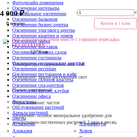
Фитодизайн помещения
Озеленение интерьера
4 000 ₽
-
+
Вертикальное озеленение
Озеленение балконов
В корзину
Купить в 1 клик
Озеленение бизнес-центра
Озеленение торгового центра
Озеленение квартир и домов
При покупке растения вместе с горшком пересадка
Озеленение банка
БЕСПЛАТНО!
Озеленение выставок
Высота:
12/50 см
Озеленение зимних садов
Озеленение гостиницы
Озеленение медицинских центров
Температура содержания:
min +14
Озеленение ресепшн
Озеленение ресторанов и кафе
Освещение:
яркий рассеянный свет
Озеленение салонов красоты
Озеленение спа-центров
Полив:
умеренный
Озеленение фитнес клубов
Озеленение офиса
Фитостены
Опрыскивание:
частое
Обслуживание растений
Аренда растений
Удобрение:
полное минеральное удобрение для
Цветы
декоративно-лиственных растений 2 раза в месяц
Аглаонема
Хлорофитум
Алоказия
Ховея