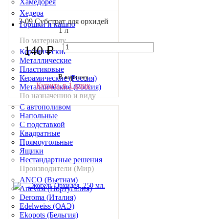
Хамедорея
Хедера
3-09 Субстрат для орхидей
Горшки и кашпо
1 л
По материалу
140 ₽
Керамические
Металлические
Пластиковые
В корзину
Керамические (Россия)
Купить в 1 клик
Металлические (Россия)
По назначению и виду
С автополивом
Напольные
С подставкой
Квадратные
Прямоугольные
Ящики
Нестандартные решения
Производители (Мир)
ANCO (Вьетнам)
Artevasi (Португалия)
Deroma (Италия)
Edelweiss (ОАЭ)
Ekopots (Бельгия)