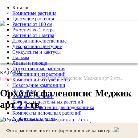
Каталог
Комнатные растения
Цветущие растения
Растения от 180 см
Растения до 1 метра
+7 (495) 221 61 63
Растения от 1 метра
we@bestplants.ru
Декоративно-лиственные
Декоративно-цветущие
Суккуленты и кактусы
Пальмы
Лианы и плющи
Искусственные растения
КАТАЛОГ
Композиции из растений
-
-
Орхидея фаленопсис Меджик арт 2 ств.
Главная
Растения
Композиции из сухоцветов
Новогодние композиции
Орхидея фаленопсис Меджик
Флорариумы
Комплект растений
арт 2 ств.
Комплекты настольных растений
Комплекты растений для подоконника
Комплекты напольных растений
Удобрения и грунты
Аксессуары для комнатных растений
Услуги
Фото растения носит информационный характер...
Новогоднее оформление