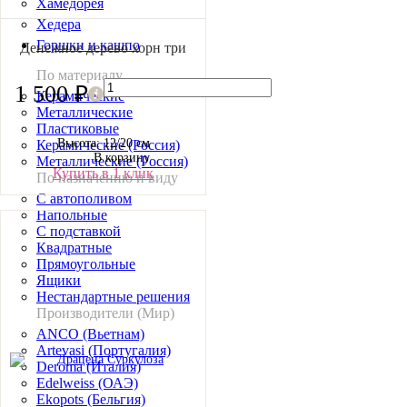
Хамедорея
Хедера
Горшки и кашпо
Денежное дерево хорн три
По материалу
1 500 ₽
Керамические
Металлические
Пластиковые
Высота: 12/20 см
Керамические (Россия)
В корзину
Металлические (Россия)
Купить в 1 клик
По назначению и виду
С автополивом
Напольные
С подставкой
Квадратные
Прямоугольные
Ящики
Нестандартные решения
Производители (Мир)
ANCO (Вьетнам)
Artevasi (Португалия)
Deroma (Италия)
Edelweiss (ОАЭ)
Ekopots (Бельгия)