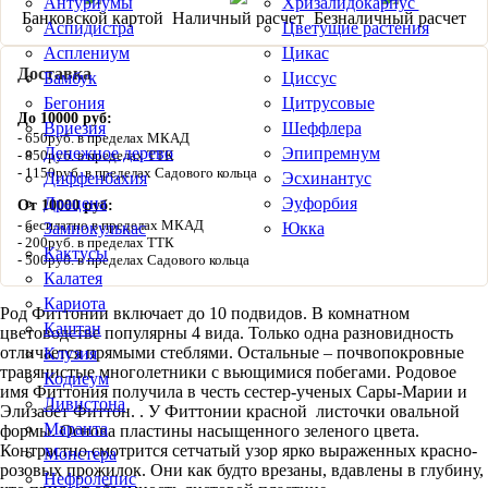
Антуриумы
Хризалидокарпус
Банковской картой
Наличный расчет
Безналичный расчет
Аспидистра
Цветущие растения
Асплениум
Цикас
Доставка
Бамбук
Циссус
Бегония
Цитрусовые
До 10000 руб:
Вриезия
Шеффлера
650руб. в пределах МКАД
Денежное дерево
Эпипремнум
850руб. в пределах ТТК
1150руб. в пределах Садового кольца
Диффенбахия
Эсхинантус
Драцена
Эуфорбия
От 10000 руб:
бесплатно в пределах МКАД
Замиокулькас
Юкка
200руб. в пределах ТТК
Кактусы
500руб. в пределах Садового кольца
Калатея
Кариота
Род Фиттонии включает до 10 подвидов. В комнатном
Каштан
цветоводстве популярны 4 вида. Только одна разновидность
отличается прямыми стеблями. Остальные – почвопокровные
Клузия
травянистые многолетники с вьющимися побегами. Родовое
Кодиеум
имя Фиттония получила в честь сестер-ученых Сары-Марии и
Ливистона
Элизабет Фиттон. . У Фиттонии красной листочки овальной
Маранта
формы. Основа пластины насыщенного зеленого цвета.
Контрастно смотрится сетчатый узор ярко выраженных красно-
Монстера
розовых прожилок. Они как будто врезаны, вдавлены в глубину,
Нефролепис