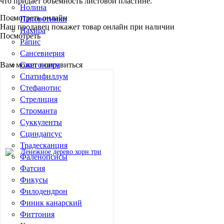
что придает объемность листовой пластине.
Нолина
Посмотреть онлайн
Папоротники
Наш продавец покажет товар онлайн при наличии
Пахира
Посмотреть
Рапис
Сансевиерия
Вам может понравиться
Сингониум
Спатифиллум
Стефанотис
Стрелиция
Строманта
Суккуленты
Сциндапсус
Традесканция
Фаленопсисы
Фатсия
Фикусы
Филодендрон
Финик канарский
Фиттония