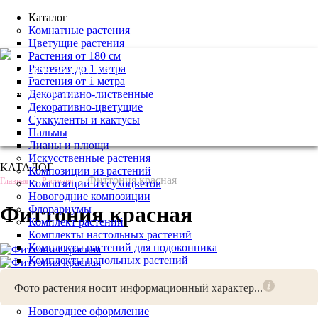
Каталог
Комнатные растения
Цветущие растения
Растения от 180 см
Растения до 1 метра
+7 (495) 221 61 63
Растения от 1 метра
we@bestplants.ru
Декоративно-лиственные
Декоративно-цветущие
Суккуленты и кактусы
Пальмы
Лианы и плющи
Искусственные растения
КАТАЛОГ
Композиции из растений
-
-
Фиттония красная
Главная
Растения
Композиции из сухоцветов
Новогодние композиции
Фиттония красная
Флорариумы
Комплект растений
Комплекты настольных растений
Комплекты растений для подоконника
Комплекты напольных растений
Удобрения и грунты
Аксессуары для комнатных растений
Фото растения носит информационный характер...
Услуги
Новогоднее оформление