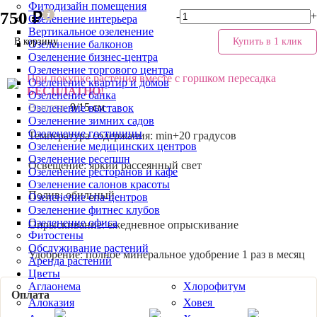
Фитодизайн помещения
750 ₽
-
+
Озеленение интерьера
Вертикальное озеленение
В корзину
Купить в 1 клик
Озеленение балконов
Озеленение бизнес-центра
Озеленение торгового центра
При покупке растения вместе с горшком пересадка
Озеленение квартир и домов
БЕСПЛАТНО!
Озеленение банка
Высота:
9/15 см
Озеленение выставок
Озеленение зимних садов
Озеленение гостиницы
Температура содержания:
min+20 градусов
Озеленение медицинских центров
Озеленение ресепшн
Освещение:
яркий рассеянный свет
Озеленение ресторанов и кафе
Озеленение салонов красоты
Полив:
обильный
Озеленение спа-центров
Озеленение фитнес клубов
Озеленение офиса
Опрыскивание:
ежедневное опрыскивание
Фитостены
Обслуживание растений
Удобрение:
полное минеральное удобрение 1 раз в месяц
Аренда растений
Цветы
Аглаонема
Хлорофитум
Оплата
Алоказия
Ховея