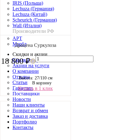
IRIS (Польша)
Lechuza (Германия)
Lechuza (Китай)
Scheurich (Германия)
Wall (Италия)
Производители РФ
АРТ
Марбл
Драцена Суркулоза
Скидки и акции
18 800 ₽
Скидки на растения и кашпо
Акции на услуги
О компании
Отзывы
Высота: 27/110 см
Статьи
В корзину
Гарантии
Купить в 1 клик
Поставщики
Новости
Наши клиенты
Возврат и обмен
Заказ и доставка
Портфолио
Контакты