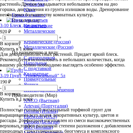
растений. Дренаж укладывается небольшим слоем на дно
Эуфорбия
горшка, для удаления из грунта излишков воды. Дренирование
Юкка
необходимо большинству комнатных культур.
Горшки и кашпо
По материалу
3-10 Блеск для листьев
Керамические
Металлические
920 ₽
Пластиковые
-
+
Керамические (Россия)
В корзину
Металлические (Россия)
Купить в 1 клик
По назначению и виду
Для декоративнолистных растений. Придает яркий блеск.
С автополивом
Рекомендуется использовать в небольших количествах, когда
Напольные
вашему растению необходимо выглядеть особенно эффектно.
С подставкой
Квадратные
3-19 Грунт "Универсальный" 5л
Прямоугольные
190 ₽
Ящики
-
+
Нестандартные решения
В корзину
Производители (Мир)
Купить в 1 клик
ANCO (Вьетнам)
Artevasi (Португалия)
Полностью готовый питательный торфяной грунт для
Deroma (Италия)
выращивания всех видов декоративных культур, цветов и
Edelweiss (ОАЭ)
рассады. Торфогрунт изготовлен из смеси высококачественных
Ekopots (Бельгия)
верховых торфов различной степени разложения с добавлением
IRIS (Польша)
природных структурирующих, биогумуса и комплексного
Lechuza (Германия)