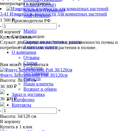
минерального удобрения.
Lechuza (Китай)
Scheurich (Германия)
3-41 Измеритель влажности для комнатных растений
Wall (Италия)
1 500 ₽
Производители РФ
АРТ
-
+
Марбл
В корзину
Скидки и акции
Купить в 1 клик
Скидки на растения и кашпо
Служит для определения степени увлажненности почвы и
Акции на услуги
потребности того или иного растения в поливе.
О компании
Отзывы
Статьи
Вам может понравиться
Гарантии
Поставщики
Фикус Бенгальский Рой 30/120см
Новости
Высота: 34/120 см
Наши клиенты
36 300 ₽
Возврат и обмен
Заказ и доставка
36 300 ₽
Портфолио
Контакты
-
+
Высота: 34/120 см
В корзину
Купить в 1 клик