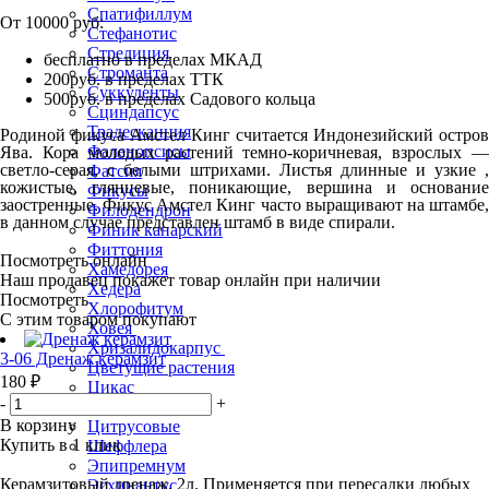
Спатифиллум
От 10000 руб:
Стефанотис
Стрелиция
бесплатно в пределах МКАД
Строманта
200руб. в пределах ТТК
Суккуленты
500руб. в пределах Садового кольца
Сциндапсус
Традесканция
Родиной фикуса Амстел Кинг считается Индонезийский остров
Фаленопсисы
Ява. Кора молодых растений темно-коричневая, взрослых —
светло-серая, с белыми штрихами. Листья длинные и узкие ,
Фатсия
кожистые, глянцевые, поникающие, вершина и основание
Фикусы
заостренные. Фикус Амстел Кинг часто выращивают на штамбе,
Филодендрон
в данном случае представлен штамб в виде спирали.
Финик канарский
Фиттония
Посмотреть онлайн
Хамедорея
Наш продавец покажет товар онлайн при наличии
Хедера
Посмотреть
Хлорофитум
С этим товаром покупают
Ховея
Хризалидокарпус
3-06 Дренаж керамзит
Цветущие растения
180 ₽
Цикас
-
+
Циссус
В корзину
Цитрусовые
Купить в 1 клик
Шеффлера
Эпипремнум
Керамзитовый дренаж, 2л. Применяется при пересадки любых
Эсхинантус