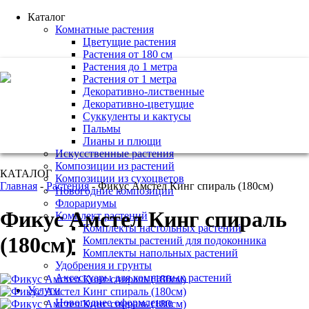
Каталог
Комнатные растения
Цветущие растения
Растения от 180 см
Растения до 1 метра
+7 (495) 221 61 63
Растения от 1 метра
Декоративно-лиственные
we@bestplants.ru
Декоративно-цветущие
Суккуленты и кактусы
Пальмы
Лианы и плющи
Искусственные растения
Композиции из растений
КАТАЛОГ
Композиции из сухоцветов
Главная
-
Растения
-
Фикус Амстел Кинг спираль (180см)
Новогодние композиции
Флорариумы
Фикус Амстел Кинг спираль
Комплект растений
Комплекты настольных растений
(180см)
Комплекты растений для подоконника
Комплекты напольных растений
Удобрения и грунты
Аксессуары для комнатных растений
Услуги
Новогоднее оформление