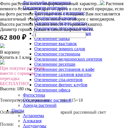
Фитодизайн помещения
Фото растения носит информационный характер...
Растения
Озеленение интерьера
немного отличаются друг от друга в силу своей природы, если
Вертикальное озеленение
на фото растение цветущее или с плодами, Вам поставляется
Озеленение балконов
аналогичный товар, если иной не оговорен с менеджером.
Озеленение бизнес-центра
Высота растения указана вместе с горшком (кашпо).
Озеленение торгового центра
Диаметр горшка указан в самой широкой части.
Озеленение квартир и домов
-
+
62 800 ₽
Озеленение банка
Озеленение выставок
Озеленение зимних садов
В корзину
Озеленение гостиницы
Купить в 1 клик
Озеленение медицинских центров
Озеленение ресепшн
При покупке растения
Озеленение ресторанов и кафе
вместе с горшком
Озеленение салонов красоты
пересадка
Озеленение спа-центров
БЕСПЛАТНО!
Озеленение фитнес клубов
Высота:
180 см
Озеленение офиса
Фитостены
Температура содержания:
min +15+18
Обслуживание растений
Аренда растений
Цветы
Освещение:
яркий рассеянный свет
Аглаонема
Алоказия
Полив:
Антуриумы