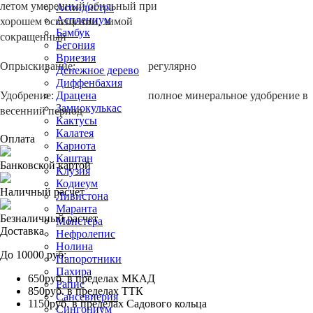
летом умеренный/обильный при
Аспидистра
Асплениум
хорошем освещении, зимой
Бамбук
сокращенный
Бегония
Вриезия
Опрыскивание:
регулярно
Денежное дерево
Диффенбахия
Удобрение:
полное минеральное удобрение в
Драцена
Замиокулькас
весенний период
Кактусы
Калатея
Оплата
Кариота
Каштан
Банковской картой
Клузия
Кодиеум
Наличный расчет
Ливистона
Маранта
Безналичный расчет
Монстера
Доставка
Нефролепис
Нолина
До 10000 руб:
Папоротники
Пахира
650руб. в пределах МКАД
Рапис
850руб. в пределах ТТК
Сансевиерия
1150руб. в пределах Садового кольца
Сингониум