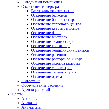
Фитодизайн помещения
Озеленение интерьера
Вертикальное озеленение
Озеленение балконов
Озеленение бизнес-центра
Озеленение торгового центра
Озеленение квартир и домов
Озеленение банка
Озеленение выставок
Озеленение зимних садов
Озеленение гостиницы
Озеленение медицинских центров
Озеленение ресепшн
Озеленение ресторанов и кафе
Озеленение салонов красоты
Озеленение спа-центров
Озеленение фитнес клубов
Озеленение офиса
Фитостены
Обслуживание растений
Аренда растений
Цветы
Аглаонема
Алоказия
Антуриумы