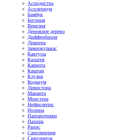
Аспидистра
Асплениум
Бамбук
Бегония
Вриезия
Денежное дерево
Диффенбахия
Драцена
Замиокулькас
Кактусы
Калатея
Кариота
Каштан
Клузия
Кодиеум
Ливистона
Маранта
Монстера
Нефролепис
Нолина
Папоротники
Пахира
Рапис
Сансевиерия
Сингониум