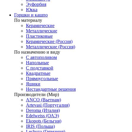
Эуфорбия
Юкка
Горшки и кашпо
По материалу
Керамические
Металлические
Пластиковые
Керамические (Россия)
Металлические (Россия)
По назначению и виду
С автополивом
Напольные
С подставкой
Квадратные
Прямоугольные
Ящики
Нестандартные решения
Производители (Мир)
ANCO (Вьетнам)
Artevasi (Португалия)
Deroma (Италия)
Edelweiss (ОАЭ)
Ekopots (Бельгия)
IRIS (Польша)
Lechuza (Германия)