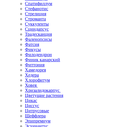
Спатифиллум
Стефанотис
Стрелиция
Строманта
Суккуленты
Сциндапсус
Традесканция
Фаленопсисы
Фатсия
Фикусы
Филодендрон
Финик канарский
Фиттония
Хамедорея
Хедера
Хлорофитум
Ховея
Хризалидокарпус
Цветущие растения
Цикас
Циссус
Цитрусовые
Шеффлера
Эпипремнум
Эсхинантус