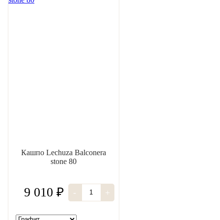
Кашпо Lechuza Balconera
stone 80
9 010 ₽
-
+