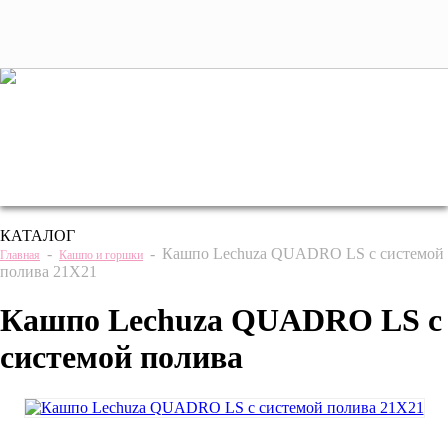
+7 (495) 221 61 63
we@bestplants.ru
КАТАЛОГ
-
-
Кашпо Lechuza QUADRO LS с системой
Главная
Кашпо и горшки
полива 21Х21
Кашпо Lechuza QUADRO LS с
системой полива