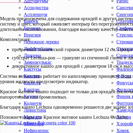
Антуриумы
Рапис
Аспидистра
Сансев
Асплениум
Сингон
Модель предназначена для содержания орхидей и других расте
Бамбук
Спатиф
систему и цвет, который оживляет интерьер без перегруженност
Бегония
Стефан
длительном использовании, благодаря высокому качеству пласти
Вриезия
Стрели
Комплектация:
Денежное дерево
Строма
Диффенбахия
Суккул
прозрачный технический горшок диаметром 12 см. Прозрач
Драцена
Сцинда
субстрат Lechuza-pon — гранулят из спеченной глины и ла
Замиокулькас
Традеск
декоративное кашпо для орхидей с диаметром 18 см и высо
Кактусы
Фалено
Калатея
Фатсия
Система автополива работает по капиллярному принципу. Вода и
уровня жидкости предусмотрен индикатор.
Кариота
Фикус
Каштан
Филоде
Красное матовое кашпо подходит не только для орхидей (включ
Клузия
Финик 
папоротников или бромелиевых.
Кодиеум
Фиттон
Благодаря кашпо Lechuza одновременно решаются две задачи: вл
Ливистона
Хамедо
Маранта
Хедера
Похожие товары для Красное матовое кашпо Lechuza Orchidea
Монстера
Хлороф
Нефролепис
Ховея