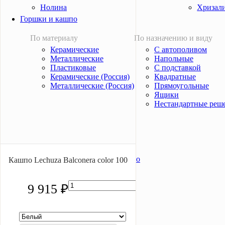
Нолина
Хризал
Горшки и кашпо
По материалу
По назначению и виду
Керамические
С автополивом
Металлические
Напольные
Пластиковые
С подставкой
Керамические (Россия)
Квадратные
Металлические (Россия)
Прямоугольные
Ящики
Нестандартные реш
Скидки и акции
Скидки на растения и кашпо
Кашпо Lechuza Balconera color 100
Акции на услуги
О компании
9 915 ₽
Отзывы
Статьи
Гарантии
Поставщики
Новости