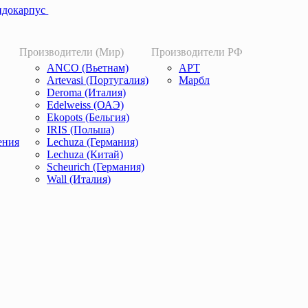
идокарпус
Производители (Мир)
Производители РФ
ANCO (Вьетнам)
АРТ
Artevasi (Португалия)
Марбл
Deroma (Италия)
Edelweiss (ОАЭ)
Ekopots (Бельгия)
IRIS (Польша)
ения
Lechuza (Германия)
Lechuza (Китай)
Scheurich (Германия)
Wall (Италия)