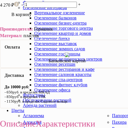
Фитодизайн помещения
-
+
4 270 ₽
Озеленение интерьера
Вертикальное озеленение
В корзину
Озеленение балконов
Озеленение бизнес-центра
Озеленение торгового центра
Производитель:
Германия
Озеленение квартир и домов
Материал:
пластик
Озеленение банка
Озеленение выставок
Оплата
Озеленение зимних садов
Озеленение гостиницы
Озеленение медицинских центров
Банковской картой
Озеленение ресепшн
Озеленение ресторанов и кафе
Озеленение салонов красоты
Доставка
Озеленение спа-центров
Озеленение фитнес клубов
До 10000 руб:
Озеленение офиса
650руб. в пределах МКАД
Фитостены
850руб. в пределах ТТК
Обслуживание растений
1150руб. в пределах Садового кольца
Аренда растений
Цветы
Аглаонема
Папоро
Описание
Характеристики
Алоказия
Пахира