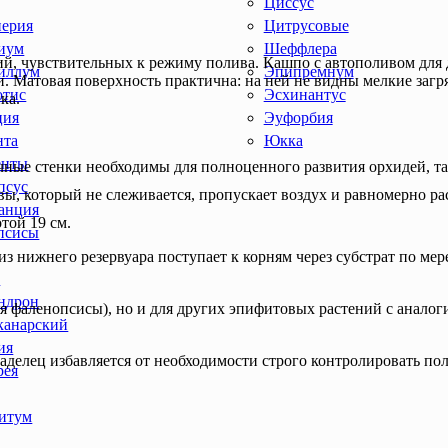
Циссус
иерия
Цитрусовые
иум
Шеффлера
ний, чувствительных к режиму полива. Кашпо с автополивом д
иллум
Эпипремнум
и. Матовая поверхность практична: на ней не видны мелкие заг
отис
Эсхинантус
ка.
ция
Эуфорбия
нта
Юкка
енты
ные стенки необходимы для полноценного развития орхидей, так
псус
вы, который не слеживается, пропускает воздух и равномерно ра
анция
той 19 см.
псисы
з нижнего резервуара поступает к корням через субстрат по мер
ы
ндрон
ая фаленопсисы), но и для других эпифитовых растений с анало
канарский
ия
аделец избавляется от необходимости строго контролировать пол
рея
итум