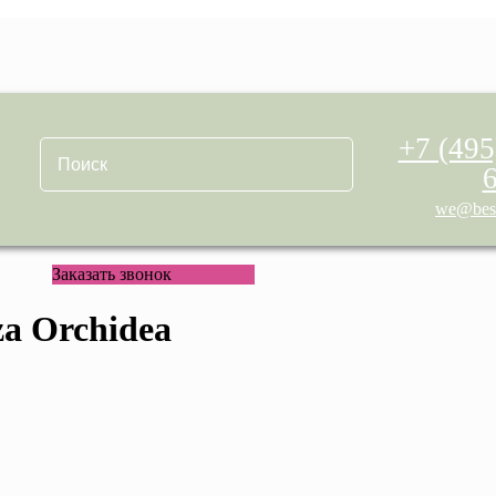
+7 (495
we@best
Заказать звонок
a Orchidea