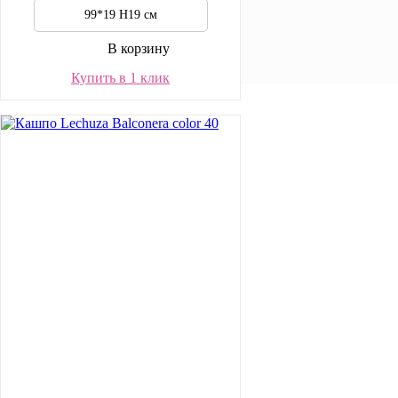
Наши клиенты
99*19 H19 см
Возврат и обмен
Заказ и доставка
В корзину
Портфолио
Контакты
Купить в 1 клик