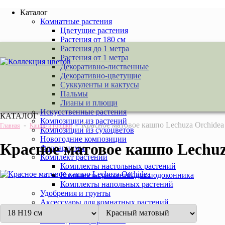
Каталог
Комнатные растения
Цветущие растения
Растения от 180 см
Растения до 1 метра
Растения от 1 метра
Декоративно-лиственные
Декоративно-цветущие
Суккуленты и кактусы
Пальмы
Лианы и плющи
Искусственные растения
КАТАЛОГ
Композиции из растений
-
-
Красное матовое кашпо Lechuza Orchidea
Главная
Кашпо и горшки
Композиции из сухоцветов
Новогодние композиции
Красное матовое кашпо Lechuz
Флорариумы
Комплект растений
Комплекты настольных растений
Комплекты растений для подоконника
Комплекты напольных растений
Удобрения и грунты
Аксессуары для комнатных растений
Услуги
Новогоднее оформление