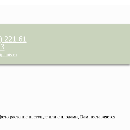
) 221 61
63
plants.ru
 фото растение цветущее или с плодами, Вам поставляется