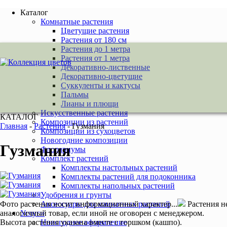
Каталог
Комнатные растения
Цветущие растения
Растения от 180 см
Растения до 1 метра
Растения от 1 метра
Декоративно-лиственные
Декоративно-цветущие
Суккуленты и кактусы
Пальмы
Лианы и плющи
Искусственные растения
КАТАЛОГ
Композиции из растений
Главная
-
Растения
-
Гузмания
Композиции из сухоцветов
Новогодние композиции
Гузмания
Флорариумы
Комплект растений
Комплекты настольных растений
Комплекты растений для подоконника
Комплекты напольных растений
Удобрения и грунты
Фото растения носит информационный характер...
Растения н
Аксессуары для комнатных растений
аналогичный товар, если иной не оговорен с менеджером.
Услуги
Высота растения указана вместе с горшком (кашпо).
Новогоднее оформление