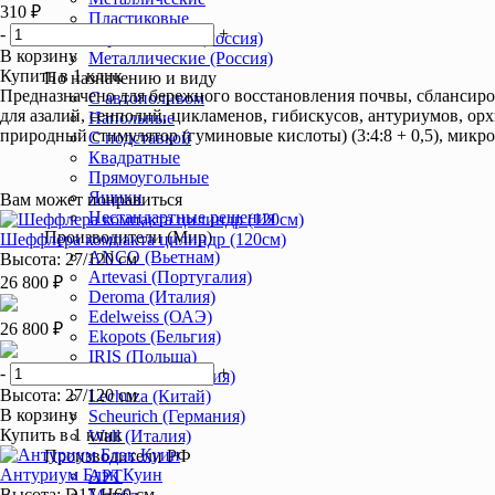
310 ₽
Пластиковые
-
+
Керамические (Россия)
В корзину
Металлические (Россия)
Купить в 1 клик
По назначению и виду
Предназначено для бережного восстановления почвы, сблансир
С автополивом
для азалий, сенполий, цикламенов, гибискусов, антуриумов, ор
Напольные
природный стимулятор (гуминовые кислоты) (3:4:8 + 0,5), микр
С подставкой
Квадратные
Прямоугольные
Ящики
Вам может понравиться
Нестандартные решения
Производители (Мир)
Шеффлера компакта цилиндр (120см)
ANCO (Вьетнам)
Высота: 27/120 см
Artevasi (Португалия)
26 800 ₽
Deroma (Италия)
Edelweiss (ОАЭ)
26 800 ₽
Ekopots (Бельгия)
IRIS (Польша)
-
+
Lechuza (Германия)
Высота: 27/120 см
Lechuza (Китай)
В корзину
Scheurich (Германия)
Купить в 1 клик
Wall (Италия)
Производители РФ
Антуриум Блэк Куин
АРТ
Высота: D17 H60 см