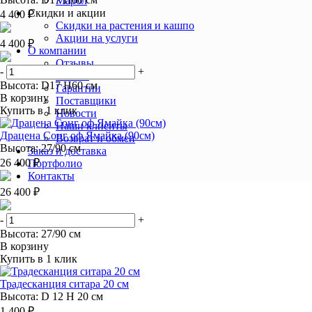
Марбл
Скидки и акции
4 400 ₽
Скидки на растения и кашпо
Акции на услуги
4 400 ₽
О компании
Отзывы
-
+
Статьи
Высота: D17 H60 см
Гарантии
В корзину
Поставщики
Купить в 1 клик
Новости
Наши клиенты
Драцена Сонг оф Ямайка (90см)
Возврат и обмен
Высота: 27/90 см
Заказ и доставка
26 400 ₽
Портфолио
Контакты
26 400 ₽
-
+
Высота: 27/90 см
В корзину
Купить в 1 клик
Традесканция ситара 20 см
Высота: D 12 H 20 см
1 400 ₽