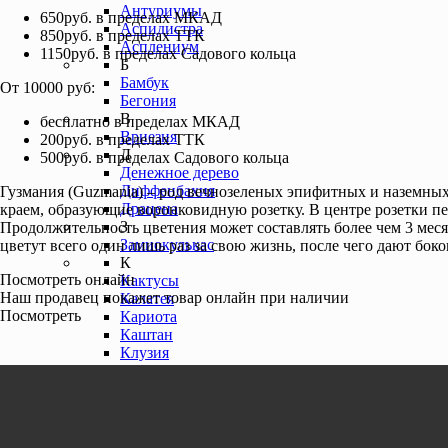
Антуриумы
650руб. в пределах МКАД
Аспидистра
850руб. в пределах ТТК
Асплениум
1150руб. в пределах Садового кольца
Б
Бамбук
От 10000 руб:
Бегония
В
бесплатно в пределах МКАД
Вриезия
200руб. в пределах ТТК
Д
500руб. в пределах Садового кольца
Денежное дерево
Диффенбахия
Гузмания (Guzmania) – род вечнозеленых эпифитных и наземных 
Драцена
краем, образующие воронковидную розетку. В центре розетки п
З
Продолжительность цветения может составлять более чем 3 меся
Замиокулькас
цветут всего один лишь раз за свою жизнь, после чего дают бок
К
Посмотреть онлайн
Кактусы
Наш продавец покажет товар онлайн при наличии
Калатея
Посмотреть
Кариота
Каштан
Клузия
Кодиеум
Л
Ливистона
М
Маранта