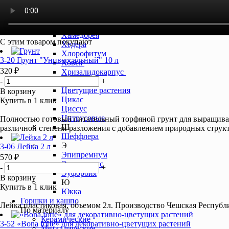
Финик канарский
Фиттония
Х
Хамедорея
С этим товаром покупают
Хедера
Хлорофитум
3-20 Грунт "Универсальный" 10 л
Ховея
320 ₽
Хризалидокарпус
-
+
Ц
Цветущие растения
В корзину
Цикас
Купить в 1 клик
Циссус
Цитрусовые
Полностью готовый питательный торфяной грунт для выращивани
Ш
различной степени разложения с добавлением природных струк
Шеффлера
Э
3-06 Лейка 2 л
Эпипремнум
570 ₽
Эсхинантус
-
+
Эуфорбия
В корзину
Ю
Купить в 1 клик
Юкка
Горшки и кашпо
Лейка пластиковая, объемом 2л. Производство Чешская Республи
По материалу
Керамические
3-52 «Bona forte» для декоративно-цветущих растений
Металлические