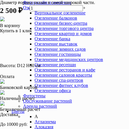
Диаметр горшка указан в самой широкой части.
Фитодизайн помещения
Озеленение интерьера
-
+
2 500 ₽
Вертикальное озеленение
Озеленение балконов
Озеленение бизнес-центра
В корзину
Озеленение торгового центра
Купить в 1 клик
Озеленение квартир и домов
Озеленение банка
Озеленение выставок
Озеленение зимних садов
Озеленение гостиницы
Озеленение медицинских центров
Озеленение ресепшн
Высота:
D12 H60 см
Озеленение ресторанов и кафе
Озеленение салонов красоты
Оплата
Озеленение спа-центров
Озеленение фитнес клубов
Банковской картой
Озеленение офиса
Фитостены
Наличный расчет
Обслуживание растений
Аренда растений
Безналичный расчет
Цветы
Доставка
А
Аглаонема
До 10000 руб:
Алоказия