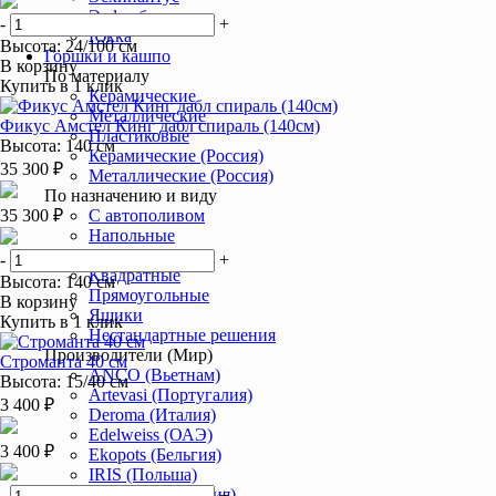
Эуфорбия
-
+
Юкка
Высота: 24/100 см
Горшки и кашпо
В корзину
По материалу
Купить в 1 клик
Керамические
Металлические
Фикус Амстел Кинг дабл спираль (140см)
Пластиковые
Высота: 140 см
Керамические (Россия)
35 300 ₽
Металлические (Россия)
По назначению и виду
35 300 ₽
С автополивом
Напольные
С подставкой
-
+
Квадратные
Высота: 140 см
Прямоугольные
В корзину
Ящики
Купить в 1 клик
Нестандартные решения
Производители (Мир)
Строманта 40 см
ANCO (Вьетнам)
Высота: 15/40 см
Artevasi (Португалия)
3 400 ₽
Deroma (Италия)
Edelweiss (ОАЭ)
3 400 ₽
Ekopots (Бельгия)
IRIS (Польша)
Lechuza (Германия)
-
+