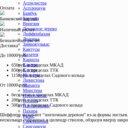
Аспидистра
Оплата
Асплениум
Бамбук
Бегония
Банковской картой
Вриезия
Денежное дерево
Наличный расчет
Диффенбахия
Драцена
Безналичный расчет
Замиокулькас
Доставка
Кактусы
Калатея
До 10000 руб:
Кариота
Каштан
650руб. в пределах МКАД
Клузия
850руб. в пределах ТТК
Кодиеум
1150руб. в пределах Садового кольца
Ливистона
От 10000 руб:
Маранта
Монстера
бесплатно в пределах МКАД
Нефролепис
200руб. в пределах ТТК
Нолина
500руб. в пределах Садового кольца
Папоротники
Пахира
Шеффлеру называют “зонтичным деревом” из-за формы листьев.
Рапис
нескольких собранных в цилиндр стволов, обзразуя вверху шир
Сансевиерия
Сингониум