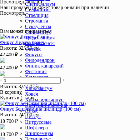
Посмотреть онлайн
Спатифиллум
Наш продавец покажет товар онлайн при наличии
Стефанотис
Посмотреть
Стрелиция
Строманта
Суккуленты
Вам может понравиться
Сциндапсус
Традесканция
Фикус Лирата бранч
Фаленопсисы
Высота: 32/150 см
Фатсия
42 400 ₽
Фикусы
Филодендрон
Финик канарский
42 400 ₽
Фиттония
Хамедорея
-
+
Хедера
Высота: 32/150 см
Хлорофитум
В корзину
Ховея
Купить в 1 клик
Хризалидокарпус
Цветущие растения
Фикус Бенджамина цилиндр (100 см)
Цикас
Высота: 24/100 см
Циссус
18 700 ₽
Цитрусовые
Шеффлера
Эпипремнум
18 700 ₽
Эсхинантус