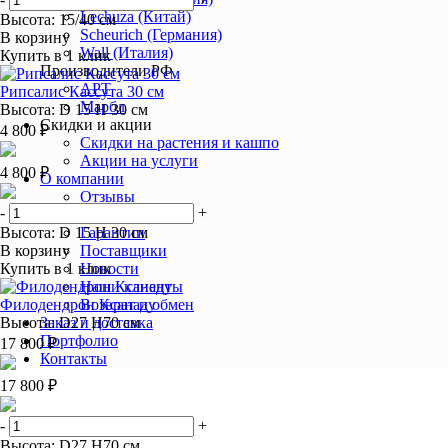
Lechuza (Китай)
Высота: 15/40 см
Scheurich (Германия)
В корзину
Wall (Италия)
Купить в 1 клик
Производители РФ
АРТ
Рипсалис Кассута 30 см
Марбл
Высота: D 15 H 30 см
Скидки и акции
4 800 ₽
Скидки на растения и кашпо
Акции на услуги
4 800 ₽
О компании
Отзывы
-
+
Статьи
Высота: D 15 H 30 см
Гарантии
В корзину
Поставщики
Купить в 1 клик
Новости
Наши клиенты
Филодендрон Ксанаду
Возврат и обмен
Высота: D27 H70 см
Заказ и доставка
Портфолио
17 800 ₽
Контакты
17 800 ₽
-
+
Высота: D27 H70 см