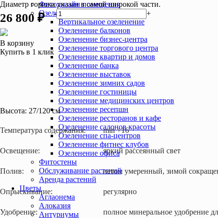
Диаметр горшка указан в самой широкой части.
Фитодизайн помещения
Озеленение интерьера
-
+
26 800 ₽
Вертикальное озеленение
Озеленение балконов
Озеленение бизнес-центра
В корзину
Озеленение торгового центра
Купить в 1 клик
Озеленение квартир и домов
Озеленение банка
Озеленение выставок
Озеленение зимних садов
Озеленение гостиницы
Озеленение медицинских центров
Озеленение ресепшн
Высота:
27/120 см
Озеленение ресторанов и кафе
Озеленение салонов красоты
Температура содержания:
min +16
Озеленение спа-центров
Озеленение фитнес клубов
Освещение:
яркий рассеянный свет
Озеленение офиса
Фитостены
Обслуживание растений
Полив:
летом умеренный, зимой сокращ
Аренда растений
Цветы
Опрыскивание:
регулярно
Аглаонема
Алоказия
Удобрение:
полное минеральное удобрение дл
Антуриумы