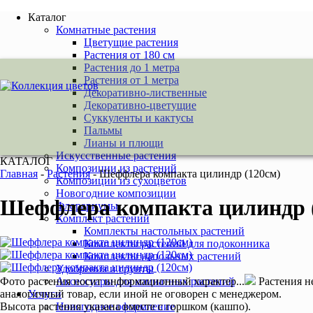
Каталог
Комнатные растения
Цветущие растения
Растения от 180 см
Растения до 1 метра
Растения от 1 метра
Декоративно-лиственные
Декоративно-цветущие
Суккуленты и кактусы
Пальмы
Лианы и плющи
Искусственные растения
КАТАЛОГ
Композиции из растений
Главная
-
Растения
-
Шеффлера компакта цилиндр (120см)
Композиции из сухоцветов
Новогодние композиции
Шеффлера компакта цилиндр 
Флорариумы
Комплект растений
Комплекты настольных растений
Комплекты растений для подоконника
Комплекты напольных растений
Удобрения и грунты
Фото растения носит информационный характер...
Растения н
Аксессуары для комнатных растений
аналогичный товар, если иной не оговорен с менеджером.
Услуги
Высота растения указана вместе с горшком (кашпо).
Новогоднее оформление