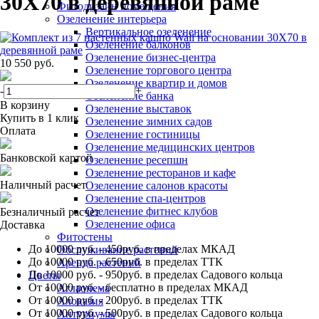
30Х70 в деревянной раме
Фитодизайн помещения
Озеленение интерьера
Вертикальное озеленение
Озеленение балконов
Озеленение бизнес-центра
10 550 руб.
Озеленение торгового центра
Озеленение квартир и домов
-
+
Озеленение банка
В корзину
Озеленение выставок
Купить в 1 клик
Озеленение зимних садов
Оплата
Озеленение гостиницы
Озеленение медицинских центров
Банковской картой
Озеленение ресепшн
Озеленение ресторанов и кафе
Наличный расчет
Озеленение салонов красоты
Озеленение спа-центров
Озеленение фитнес клубов
Безналичный расчет
Озеленение офиса
Доставка
Фитостены
До 10000 руб.
- 450руб. в пределах МКАД
Обслуживание растений
До 10000 руб.
- 650руб. в пределах ТТК
Аренда растений
До 10000 руб.
- 950руб. в пределах Садового кольца
Цветы
От 10000 руб.
- бесплатно в пределах МКАД
Аглаонема
От 10000 руб.
- 200руб. в пределах ТТК
Алоказия
От 10000 руб.
- 500руб. в пределах Садового кольца
Антуриумы