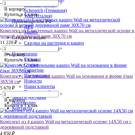
-
+
Lechuza (Китай)
В корзину
Scheurich (Германия)
Купить в 1 клик
Wall (Италия)
Производители РФ
АРТ
Комплект из 6 настенных кашпо Wall на металлической основе в
Марбл
черной деревянной раме 30Х70 см
Скидки и акции
11 220 ₽
Скидки на растения и кашпо
-
+
Акции на услуги
О компании
В корзину
Отзывы
Купить в 1 клик
Статьи
Гарантии
Поставщики
Комплект с настенными кашпо Wall на основании в форме ёлки
Новости
38Х58 см
Наши клиенты
5 670 ₽
Возврат и обмен
-
+
Заказ и доставка
В корзину
Портфолио
Купить в 1 клик
Контакты
Комплект из 4 кашпо Wall на металлической основе 14Х50 см с
деревянной подставкой
4 850 ₽