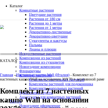
Каталог
Комнатные растения
Цветущие растения
Растения от 180 см
Растения до 1 метра
+7 (495) 221 61 63
Растения от 1 метра
Декоративно-лиственные
we@bestplants.ru
Декоративно-цветущие
Суккуленты и кактусы
Пальмы
Лианы и плющи
Искусственные растения
Композиции из растений
КАТАЛОГ
Композиции из сухоцветов
Новогодние композиции
Флорариумы
Главная
-
Настенные кашпо Wall (Италия)
-
Комплект из 7
Комплект растений
настенных кашпо Wall на основании 30Х70 в деревянной раме
Комплекты настольных растений
Комплекты растений для подоконника
Комплекты напольных растений
Комплект из 7 настенных
Удобрения и грунты
Аксессуары для комнатных растений
кашпо Wall на основании
Услуги
Новогоднее оформление