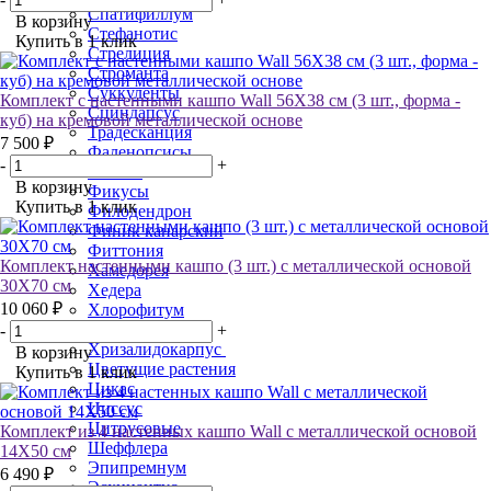
Спатифиллум
В корзину
Стефанотис
Купить в 1 клик
Стрелиция
Строманта
Суккуленты
Комплект с настенными кашпо Wall 56Х38 см (3 шт., форма -
Сциндапсус
куб) на кремовой металлической основе
Традесканция
7 500 ₽
Фаленопсисы
-
+
Фатсия
В корзину
Фикусы
Купить в 1 клик
Филодендрон
Финик канарский
Фиттония
Комплект настенными кашпо (3 шт.) с металлической основой
Хамедорея
30Х70 см
Хедера
10 060 ₽
Хлорофитум
Ховея
-
+
Хризалидокарпус
В корзину
Цветущие растения
Купить в 1 клик
Цикас
Циссус
Цитрусовые
Комплект из 4 настенных кашпо Wall с металлической основой
Шеффлера
14Х50 см
Эпипремнум
6 490 ₽
Эсхинантус