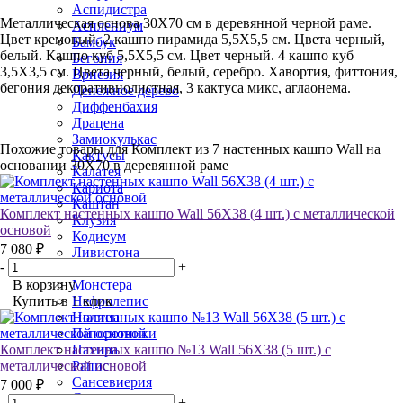
Аспидистра
Металлическая основа 30Х70 см в деревянной черной раме.
Асплениум
Цвет кремовый. 2 кашпо пирамида 5,5Х5,5 см. Цвета черный,
Бамбук
белый. Кашпо куб 5,5Х5,5 см. Цвет черный. 4 кашпо куб
Бегония
3,5Х3,5 см. Цвета черный, белый, серебро. Хавортия, фиттония,
Вриезия
бегония декоративнолистная, 3 кактуса микс, аглаонема.
Денежное дерево
Диффенбахия
Драцена
Замиокулькас
Похожие товары для Комплект из 7 настенных кашпо Wall на
Кактусы
основании 30Х70 в деревянной раме
Калатея
Кариота
Каштан
Комплект настенных кашпо Wall 56Х38 (4 шт.) c металлической
Клузия
основой
Кодиеум
7 080 ₽
Ливистона
-
+
Маранта
В корзину
Монстера
Купить в 1 клик
Нефролепис
Нолина
Папоротники
Комплект настенных кашпо №13 Wall 56Х38 (5 шт.) с
Пахира
металлической основой
Рапис
Сансевиерия
7 000 ₽
Сингониум
-
+