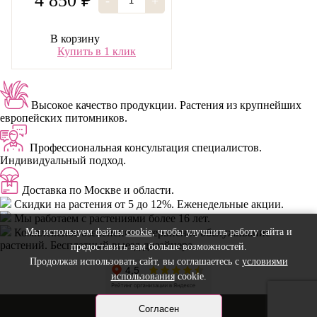
4 850 ₽
-
+
В корзину
Купить в 1 клик
Высокое качество продукции.
Растения из крупнейших
европейских питомников.
Профессиональная консультация специалистов.
Индивидуальный подход.
Доставка
по Москве и области.
Скидки
на растения от 5 до 12%. Еженедельные акции.
Мы работаем с растениями
более 16 лет.
Комплексное озеленение
и сервисное обслуживание
Мы используем файлы
cookie
, чтобы улучшить работу сайта и
растений. Бесплатный выезд дизайнера.
предоставить вам больше возможностей.
Продолжая использовать сайт, вы соглашаетесь с
условиями
использования
cookie.
Согласен