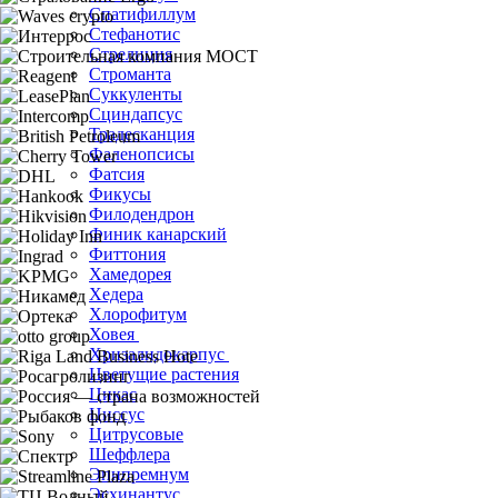
Спатифиллум
Стефанотис
Стрелиция
Строманта
Суккуленты
Сциндапсус
Традесканция
Фаленопсисы
Фатсия
Фикусы
Филодендрон
Финик канарский
Фиттония
Хамедорея
Хедера
Хлорофитум
Ховея
Хризалидокарпус
Цветущие растения
Цикас
Циссус
Цитрусовые
Шеффлера
Эпипремнум
Эсхинантус