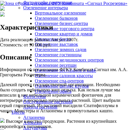
Фитодизайн помещения
Озеленение интерьера
Вертикальное озеленение
Озеленение балконов
Озеленение бизнес-центра
Характеристики
Озеленение торгового центра
Озеленение квартир и домов
Озеленение банка
Дата реализации работы:
Август 2007г.
Озеленение выставок
Стоимость:
от 90 000 руб.
Озеленение зимних садов
Озеленение гостиницы
Описание
Озеленение медицинских центров
Озеленение ресепшн
Информация об организации ФГКУ Комбинат Сигнал им. А.А.
Озеленение ресторанов и кафе
Григорьева Росрезерва.
Озеленение салонов красоты
Озеленение спа-центров
Далекий проект государственной организации. Необходимо
Озеленение фитнес клубов
было создать небольшую зону отдыха. Как нельзя лучше мы
Озеленение офиса
вписали в нее небольшой керамический фонтанчик для
Фитостены
интерьеров и несколько напольных растений. Цвет выбрали
Обслуживание растений
серый глянцевый. Из растений высадили Спатифиллумы в
Аренда растений
чашах, Монстеры и Аглаонемы в прямоугольных кашпо.
Цветы
Аглаонема
Высокое качество продукции.
Растения из крупнейших
Алоказия
европейских питомников.
Антуриумы