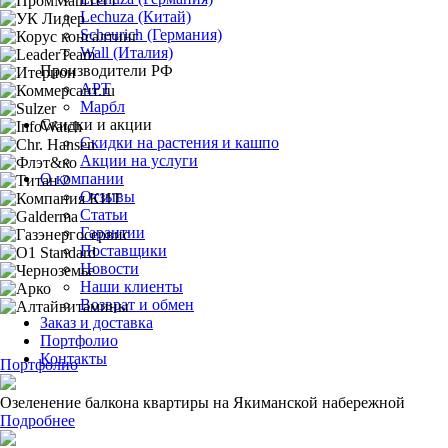
Lechuza (Китай)
Scheurich (Германия)
Wall (Италия)
Производители РФ
АРТ
Марбл
Скидки и акции
Скидки на растения и кашпо
Акции на услуги
О компании
Отзывы
Статьи
Гарантии
Поставщики
Новости
Наши клиенты
Возврат и обмен
Заказ и доставка
Портфолио
Контакты
Портфолио
Озеленение балкона квартиры на Якиманской набережной
Подробнее