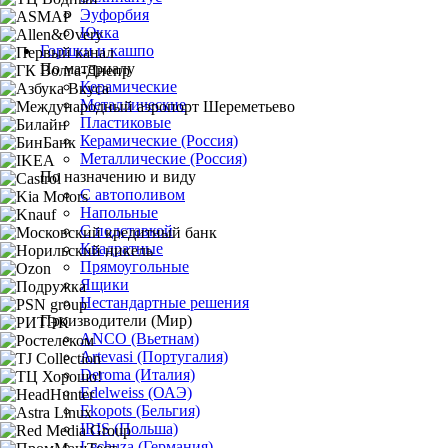
Эуфорбия
Юкка
Горшки и кашпо
По материалу
Керамические
Металлические
Пластиковые
Керамические (Россия)
Металлические (Россия)
По назначению и виду
С автополивом
Напольные
С подставкой
Квадратные
Прямоугольные
Ящики
Нестандартные решения
Производители (Мир)
ANCO (Вьетнам)
Artevasi (Португалия)
Deroma (Италия)
Edelweiss (ОАЭ)
Ekopots (Бельгия)
IRIS (Польша)
Lechuza (Германия)