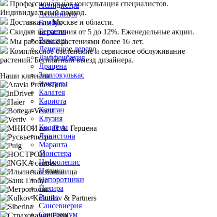
Профессиональная консультация специалистов.
Аспидистра
Индивидуальный подход.
Асплениум
Доставка
по Москве и области.
Бамбук
Бегония
Скидки
на растения от 5 до 12%. Еженедельные акции.
Вриезия
Мы работаем с растениями
более 16 лет.
Денежное дерево
Комплексное озеленение
и сервисное обслуживание
Диффенбахия
растений. Бесплатный выезд дизайнера.
Драцена
Замиокулькас
Наши клиенты
Кактусы
Калатея
Кариота
Каштан
Клузия
Кодиеум
Ливистона
Маранта
Монстера
Нефролепис
Нолина
Папоротники
Пахира
Рапис
Сансевиерия
Сингониум