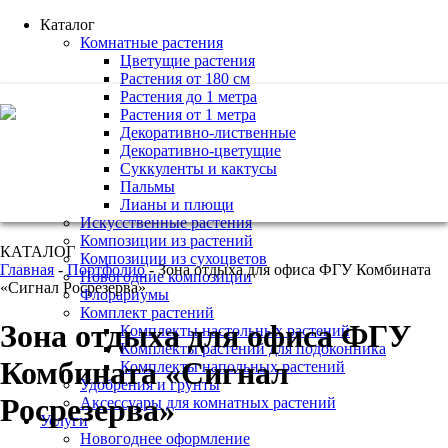
Каталог
Комнатные растения
Цветущие растения
Растения от 180 см
Растения до 1 метра
+7 (495) 221 61 63
Растения от 1 метра
Декоративно-лиственные
we@bestplants.ru
Декоративно-цветущие
Суккуленты и кактусы
Пальмы
Лианы и плющи
Искусственные растения
Композиции из растений
КАТАЛОГ
Композиции из сухоцветов
Главная
-
Портфолио
-
Зона отдыха для офиса ФГУ Комбината
Новогодние композиции
«Сигнал Росрезерва»
Флорариумы
Комплект растений
Зона отдыха для офиса ФГУ
Комплекты настольных растений
Комплекты растений для подоконника
Комбината «Сигнал
Комплекты напольных растений
Удобрения и грунты
Росрезерва»
Аксессуары для комнатных растений
Услуги
Новогоднее оформление