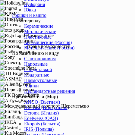
Эуфорбия
Юкка
Горшки и кашпо
По материалу
Керамические
Металлические
Пластиковые
Керамические (Россия)
Металлические (Россия)
По назначению и виду
С автополивом
Напольные
С подставкой
Квадратные
Прямоугольные
Ящики
Нестандартные решения
Производители (Мир)
ANCO (Вьетнам)
Artevasi (Португалия)
Deroma (Италия)
Edelweiss (ОАЭ)
Ekopots (Бельгия)
IRIS (Польша)
Lechuza (Германия)