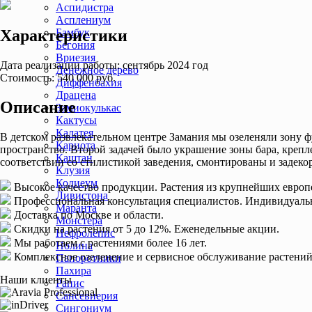
Аспидистра
Асплениум
Характеристики
Бамбук
Бегония
Вриезия
Дата реализации работы:
сентябрь 2024 год
Денежное дерево
Стоимость:
540 000 руб.
Диффенбахия
Драцена
Описание
Замиокулькас
Кактусы
Калатея
В детском развлекательном центре Замания мы озеленяли зону 
Кариота
пространство. Второй задачей было украшение зоны бара, креп
Каштан
соответствии со стилистикой заведения, смонтированы и задек
Клузия
Кодиеум
Высокое качество продукции.
Растения из крупнейших европ
Ливистона
Профессиональная консультация специалистов.
Индивидуальн
Маранта
Доставка
по Москве и области.
Монстера
Скидки
на растения от 5 до 12%. Еженедельные акции.
Нефролепис
Мы работаем с растениями
более 16 лет.
Нолина
Комплексное озеленение
и сервисное обслуживание растений
Папоротники
Пахира
Наши клиенты
Рапис
Сансевиерия
Сингониум