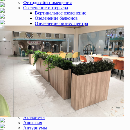
Фитодизайн помещения
Озеленение интерьера
Вертикальное озеленение
Озеленение балконов
Озеленение бизнес-центра
Озеленение торгового центра
Озеленение квартир и домов
Озеленение банка
Озеленение выставок
Озеленение зимних садов
Озеленение гостиницы
Озеленение медицинских центров
Озеленение ресепшн
Озеленение ресторанов и кафе
Озеленение салонов красоты
Озеленение спа-центров
Озеленение фитнес клубов
Озеленение офиса
Фитостены
Обслуживание растений
Аренда растений
Цветы
Аглаонема
Алоказия
Антуриумы