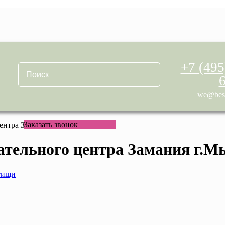
+7 (495
we@best
Заказать звонок
центра Замания г.Мытищи
кательного центра Замания г.