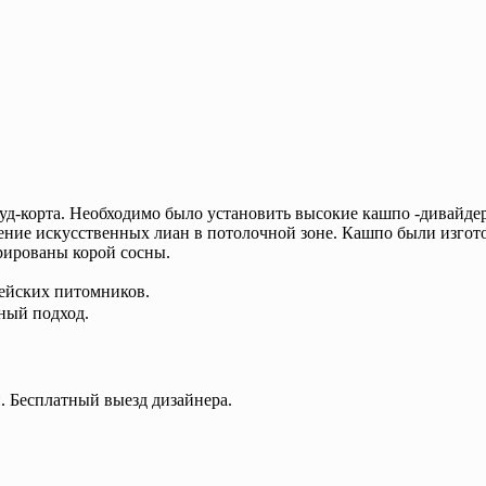
фуд-корта. Необходимо было установить высокие кашпо -дивайде
ление искусственных лиан в потолочной зоне. Кашпо были изгот
орированы корой сосны.
ейских питомников.
ый подход.
. Бесплатный выезд дизайнера.