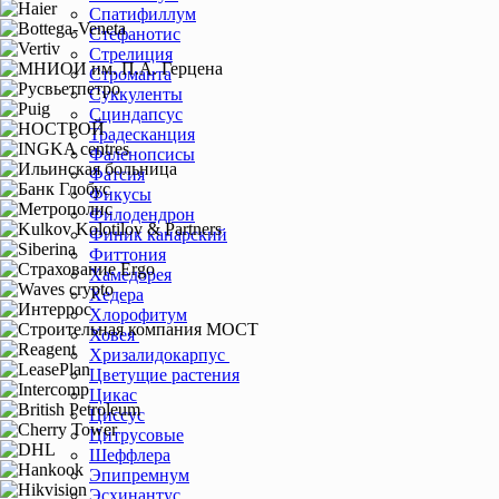
Спатифиллум
Стефанотис
Стрелиция
Строманта
Суккуленты
Сциндапсус
Традесканция
Фаленопсисы
Фатсия
Фикусы
Филодендрон
Финик канарский
Фиттония
Хамедорея
Хедера
Хлорофитум
Ховея
Хризалидокарпус
Цветущие растения
Цикас
Циссус
Цитрусовые
Шеффлера
Эпипремнум
Эсхинантус