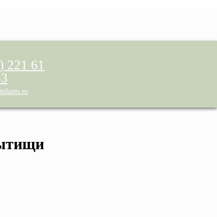
) 221 61
63
plants.ru
Мытищи