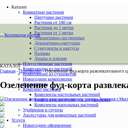
Каталог
Комнатные растения
Цветущие растения
Растения от 180 см
Растения до 1 метра
Растения от 1 метра
Декоративно-лиственные
Декоративно-цветущие
Суккуленты и кактусы
Пальмы
Лианы и плющи
Искусственные растения
КАТАЛОГ
Композиции из растений
Главная
-
Портфолио
-
Озеленение фуд-корта развлекательного 
Композиции из сухоцветов
Новогодние композиции
Озеленение фуд-корта развле
Флорариумы
Комплект растений
Комплекты настольных растений
Комплекты растений для подоконника
Комплекты напольных растений
Удобрения и грунты
Аксессуары для комнатных растений
Услуги
Новогоднее оформление