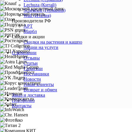
Lechuza (Китай)
Scheurich (Германия)
Wall (Италия)
Производители РФ
АРТ
Марбл
Скидки и акции
Скидки на растения и кашпо
Акции на услуги
О компании
Отзывы
Статьи
Гарантии
Поставщики
Новости
Наши клиенты
Возврат и обмен
Заказ и доставка
Портфолио
Контакты