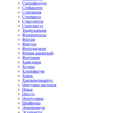
Спатифиллум
Стефанотис
Стрелиция
Строманта
Суккуленты
Сциндапсус
Традесканция
Фаленопсисы
Фатсия
Фикусы
Филодендрон
Финик канарский
Фиттония
Хамедорея
Хедера
Хлорофитум
Ховея
Хризалидокарпус
Цветущие растения
Цикас
Циссус
Цитрусовые
Шеффлера
Эпипремнум
Эсхинантус