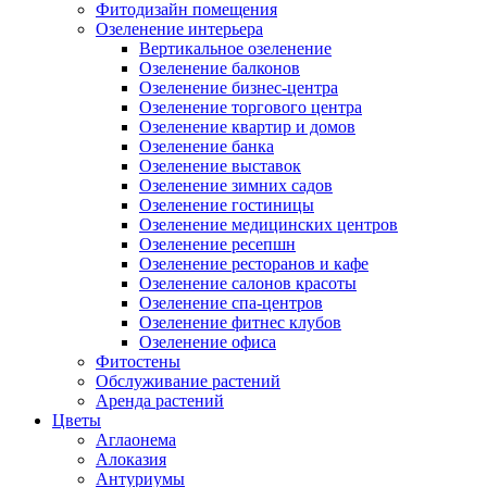
Фитодизайн помещения
Озеленение интерьера
Вертикальное озеленение
Озеленение балконов
Озеленение бизнес-центра
Озеленение торгового центра
Озеленение квартир и домов
Озеленение банка
Озеленение выставок
Озеленение зимних садов
Озеленение гостиницы
Озеленение медицинских центров
Озеленение ресепшн
Озеленение ресторанов и кафе
Озеленение салонов красоты
Озеленение спа-центров
Озеленение фитнес клубов
Озеленение офиса
Фитостены
Обслуживание растений
Аренда растений
Цветы
Аглаонема
Алоказия
Антуриумы