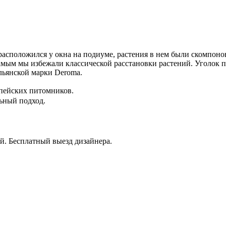
 расположился у окна на подиуме, растения в нем были скомпон
амым мы избежали классической расстановки растений. Уголок 
льянской марки Deroma.
пейских питомников.
ный подход.
й. Бесплатный выезд дизайнера.