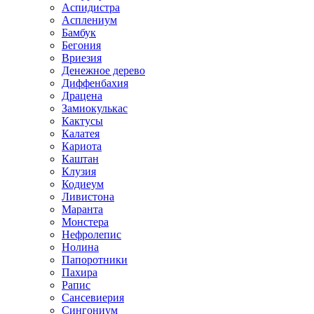
Аспидистра
Асплениум
Бамбук
Бегония
Вриезия
Денежное дерево
Диффенбахия
Драцена
Замиокулькас
Кактусы
Калатея
Кариота
Каштан
Клузия
Кодиеум
Ливистона
Маранта
Монстера
Нефролепис
Нолина
Папоротники
Пахира
Рапис
Сансевиерия
Сингониум