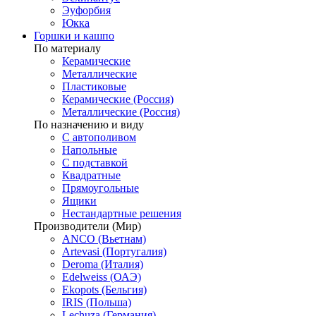
Эуфорбия
Юкка
Горшки и кашпо
По материалу
Керамические
Металлические
Пластиковые
Керамические (Россия)
Металлические (Россия)
По назначению и виду
С автополивом
Напольные
С подставкой
Квадратные
Прямоугольные
Ящики
Нестандартные решения
Производители (Мир)
ANCO (Вьетнам)
Artevasi (Португалия)
Deroma (Италия)
Edelweiss (ОАЭ)
Ekopots (Бельгия)
IRIS (Польша)
Lechuza (Германия)