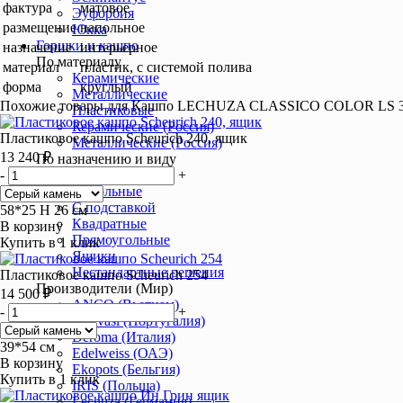
фактура
матовое
Эуфорбия
размещение
напольное
Юкка
Горшки и кашпо
назначение
интерьерное
По материалу
материал
пластик, с системой полива
Керамические
форма
круглый
Металлические
Похожие товары для Кашпо LECHUZA CLASSICO COLOR LS 
Пластиковые
Керамические (Россия)
Пластиковое кашпо Scheurich 240, ящик
Металлические (Россия)
13 240 ₽
По назначению и виду
-
+
С автополивом
Напольные
С подставкой
58*25 H 26 cм
Квадратные
В корзину
Прямоугольные
Купить в 1 клик
Ящики
Нестандартные решения
Пластиковое кашпо Scheurich 254
Производители (Мир)
14 500 ₽
ANCO (Вьетнам)
-
+
Artevasi (Португалия)
Deroma (Италия)
39*54 см
Edelweiss (ОАЭ)
В корзину
Ekopots (Бельгия)
Купить в 1 клик
IRIS (Польша)
Lechuza (Германия)