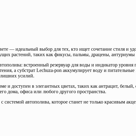
те — идеальный выбор для тех, кто ищет сочетание стиля и удо
ущих растений, таких как фикусы, пальмы, драцены, антуриумы 
полива: встроенный резервуар для воды и индикатор уровня по
ения, а субстрат Lechuza-pon аккумулирует воду и питательные
з лишних усилий.
е и доступен в элегантных цветах, таких как антрацит, белый,
его дома, офиса или любого другого пространства.
 системой автополива, которое станет не только красивым акце