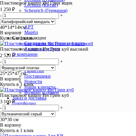
Пластиковое кашпо Ин Грин ящик
Lechuza (Китай)
1 250 ₽
Scheurich (Германия)
-
+
Wall (Италия)
Производители РФ
АРТ
40*14*14 см
Марбл
В корзину
Скидки и акции
Купить в 1 клик
Скидки на растения и кашпо
Акции на услуги
Пластиковое кашпо Ин Грин куб высокий
О компании
2 520 ₽
Отзывы
-
+
Статьи
Гарантии
25*25*47 см
Поставщики
В корзину
Новости
Купить в 1 клик
Наши клиенты
Возврат и обмен
Пластиковое кашпо Ин Грин куб
Заказ и доставка
3 100 ₽
Портфолио
-
+
Контакты
30*30 см
В корзину
Купить в 1 клик