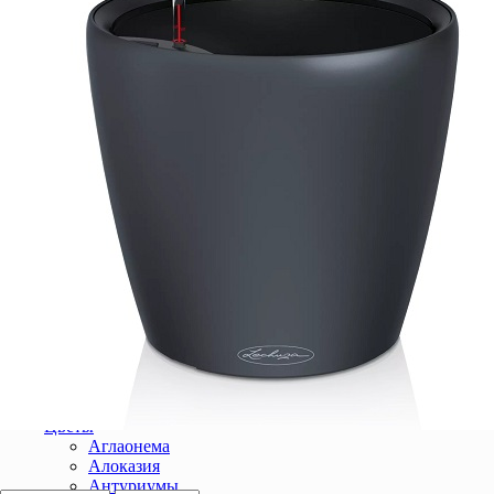
Фитодизайн помещения
Озеленение интерьера
Вертикальное озеленение
Озеленение балконов
Озеленение бизнес-центра
Озеленение торгового центра
Озеленение квартир и домов
Озеленение банка
Озеленение выставок
Озеленение зимних садов
Озеленение гостиницы
Озеленение медицинских центров
Озеленение ресепшн
Озеленение ресторанов и кафе
Озеленение салонов красоты
Озеленение спа-центров
Озеленение фитнес клубов
Озеленение офиса
Фитостены
Обслуживание растений
Аренда растений
Цветы
Аглаонема
Алоказия
Антуриумы