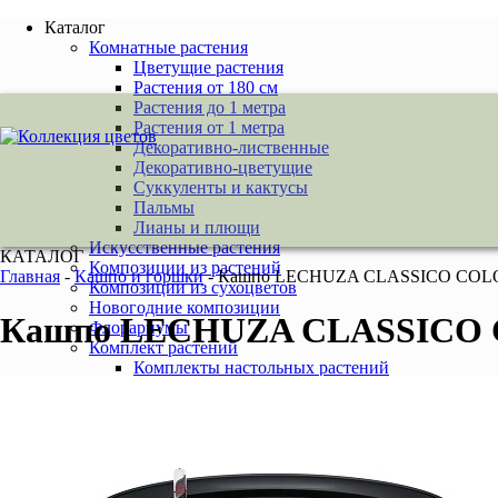
Каталог
Комнатные растения
Цветущие растения
Растения от 180 см
Растения до 1 метра
Растения от 1 метра
Декоративно-лиственные
Декоративно-цветущие
Суккуленты и кактусы
Пальмы
Лианы и плющи
Искусственные растения
КАТАЛОГ
Композиции из растений
Главная
-
Кашпо и горшки
-
Кашпо LECHUZA CLASSICO COLO
Композиции из сухоцветов
Новогодние композиции
Кашпо LECHUZA CLASSICO 
Флорариумы
Комплект растений
Комплекты настольных растений
Комплекты растений для подоконника
Комплекты напольных растений
Удобрения и грунты
Аксессуары для комнатных растений
Услуги
Новогоднее оформление