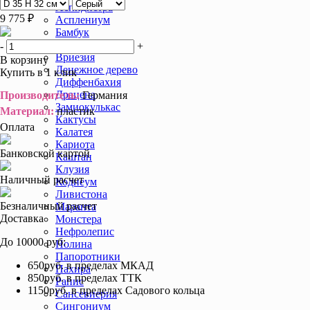
Аспидистра
9 775 ₽
Асплениум
Бамбук
Бегония
-
+
Вриезия
В корзину
Денежное дерево
Купить в 1 клик
Диффенбахия
Драцена
Производитель:
Германия
Замиокулькас
Материал:
пластик
Кактусы
Оплата
Калатея
Кариота
Банковской картой
Каштан
Клузия
Наличный расчет
Кодиеум
Ливистона
Безналичный расчет
Маранта
Доставка
Монстера
Нефролепис
До 10000 руб:
Нолина
Папоротники
650руб. в пределах МКАД
Пахира
850руб. в пределах ТТК
Рапис
1150руб. в пределах Садового кольца
Сансевиерия
Сингониум