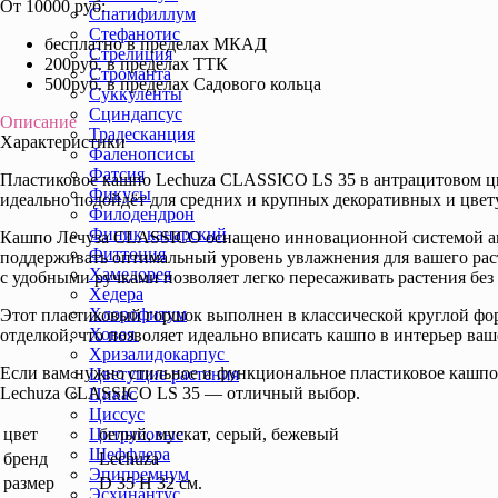
От 10000 руб:
Спатифиллум
Стефанотис
бесплатно в пределах МКАД
Стрелиция
200руб. в пределах ТТК
Строманта
500руб. в пределах Садового кольца
Суккуленты
Сциндапсус
Описание
Традесканция
Характеристики
Фаленопсисы
Фатсия
Пластиковое кашпо Lechuza CLASSICO LS 35 в антрацитовом цве
Фикусы
идеально подойдёт для средних и крупных декоративных и цвет
Филодендрон
Финик канарский
Кашпо Лечуза CLASSICO оснащено инновационной системой авто
Фиттония
поддерживать оптимальный уровень увлажнения для вашего раст
Хамедорея
с удобными ручками позволяет легко пересаживать растения бе
Хедера
Хлорофитум
Этот пластиковый горшок выполнен в классической круглой форм
Ховея
отделкой, что позволяет идеально вписать кашпо в интерьер ваш
Хризалидокарпус
Если вам нужно стильное и функциональное пластиковое кашпо с
Цветущие растения
Lechuza CLASSICO LS 35 — отличный выбор.
Цикас
Циссус
цвет
белый, мускат, серый, бежевый
Цитрусовые
Шеффлера
бренд
Lechuza
Эпипремнум
размер
D 35 Н 32 см.
Эсхинантус