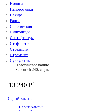
Нолина
Папоротники
Пахира
Рапис
Сансевиерия
Сингониум
Спатифиллум
Стефанотис
Стрелиция
Строманта
Суккуленты
Пластиковое кашпо
Сциндапсус
Scheurich 240, ящик
Традесканция
Фаленопсисы
Фатсия
13 240 ₽
Фикусы
Филодендрон
Серый камень
Финик канарский
Фиттония
Серый камень