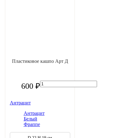
Пластиковое кашпо Арт Д
600 ₽
Антрацит
Антрацит
Белый
Фраппе
D 22 H 19 см