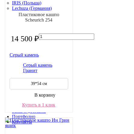
IRIS (Польша)
Lechuza (Германия)
Lechuza (Китай)
Пластиковое кашпо
Scheurich (Германия)
Scheurich 254
Wall (Италия)
Производители РФ
АРТ
14 500 ₽
Марбл
Скидки и акции
Серый камень
Скидки на растения и кашпо
Акции на услуги
Серый камень
О компании
Гранит
Отзывы
Статьи
39*54 см
Гарантии
Поставщики
В корзину
Новости
Наши клиенты
Купить в 1 клик
Возврат и обмен
Заказ и доставка
Портфолио
Контакты