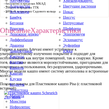
Антуриумы
Хризалидокарпус
бесплатно в пределах МКАД
Аспидистра
Цветущие растения
200руб. в пределах ТТК
500руб. в пределах Садового кольца
Асплениум
Цикас
Бамбук
Циссус
Бегония
Цитрусовые
Описание
Характеристики
Вриезия
Шеффлера
Денежное дерево
Эпипремнум
Диффенбахия
Эсхинантус
Драцена
Эуфорбия
Горшки и кашпо Artevasi имеют устойчивое к
Замиокулькас
Юкка
ультрафиолетовому излучению покрытие и подходят для
Кактусы
использования как внутри помещений, так и снаружи. Кроме
Калатея
того, они также являются морозоустойчивыми, пригодными для
повторного использования, без разрушения, ударопрочными.
Кариота
Многие модели кашпо имеют систему автополива и встроенные
Каштан
колеса.
Клузия
Похожие товары для Пластиковое кашпо Pisa (с пластиковой
Кодиеум
вставкой)
Ливистона
Маранта
Монстера
Нефролепис