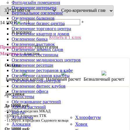
Фитодизайн помещения
Озеленение интерьера
Вертикальное озеленение
Озеленение балконов
-
+
14 100 ₽
Озеленение бизнес-центра
Озеленение торгового центра
В корзину
Озеленение квартир и домов
Купить в 1 клик
Озеленение банка
Озеленение выставок
Производитель:
Португалия
Озеленение зимних садов
Материал:
пластик
Озеленение гостиницы
Озеленение медицинских центров
Оплата
Озеленение ресепшн
Озеленение ресторанов и кафе
Озеленение салонов красоты
Банковской картой
Наличный расчет
Безналичный расчет
Озеленение спа-центров
Озеленение фитнес клубов
Озеленение офиса
Доставка
Фитостены
Обслуживание растений
До 10000 руб:
Аренда растений
650руб. в пределах МКАД
Цветы
850руб. в пределах ТТК
Аглаонема
Хлорофитум
1150руб. в пределах Садового кольца
Алоказия
Ховея
От 10000 руб: