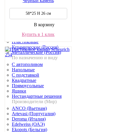
Черный камень
Хамедорея
Хедера
58*25 H 26 cм
Горшки и кашпо
По материалу
В корзину
Керамические
Купить в 1 клик
Металлические
Пластиковые
Керамические (Россия)
Металлические (Россия)
По назначению и виду
С автополивом
Напольные
С подставкой
Квадратные
Прямоугольные
Ящики
Нестандартные решения
Производители (Мир)
ANCO (Вьетнам)
Artevasi (Португалия)
Deroma (Италия)
Edelweiss (ОАЭ)
Ekopots (Бельгия)