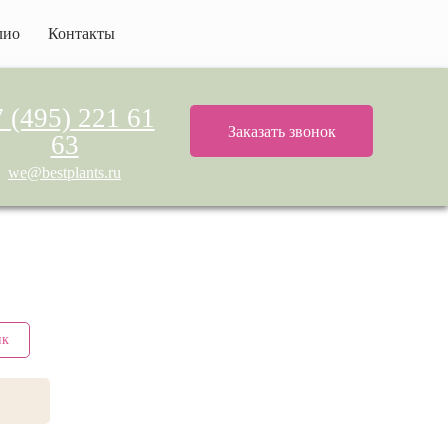
лио
Контакты
 (495) 221 61
Заказать звонок
63
we@bestplants.ru
ик