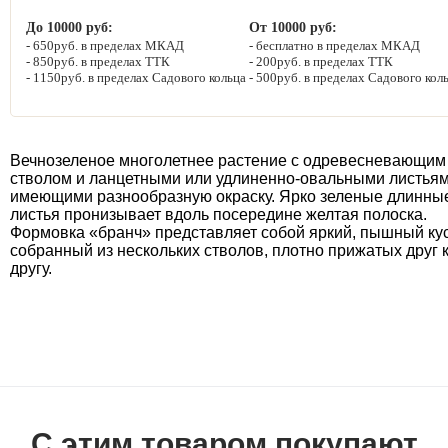
До 10000 руб:
От 10000 руб:
650руб. в пределах МКАД
бесплатно в пределах МКАД
850руб. в пределах ТТК
200руб. в пределах ТТК
1150руб. в пределах Садового кольца
500руб. в пределах Садового кол
Вечнозеленое многолетнее растение с одревесневающим
стволом и ланцетными или удлиненно-овальными листьям
имеющими разнообразную окраску. Ярко зеленые длинны
листья пронизывает вдоль посередине желтая полоска.
Формовка «бранч» представляет собой яркий, пышный кус
собранный из нескольких стволов, плотно прижатых друг 
другу.
С этим товаром покупают