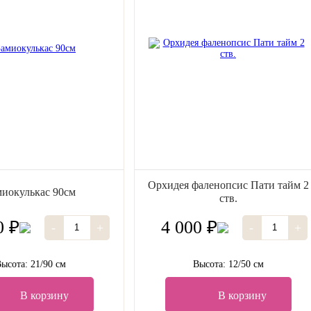
Орхидея фаленопсис Пати тайм 2
миокулькас 90см
ств.
0 ₽
4 000 ₽
-
+
-
+
ысота: 21/90 см
Высота: 12/50 см
В корзину
В корзину