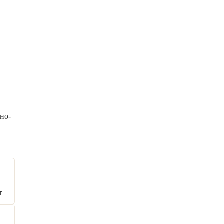
но-
т