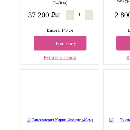
Антур
(140см)
37 200 ₽
2 80
-
+
Высота: 140 см
В
В корзину
Купить в 1 клик
К