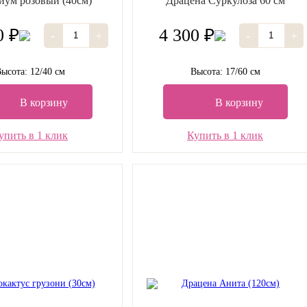
иум розовый (40см)
Драцена Суркулоза 60 см
0 ₽
4 300 ₽
-
+
-
+
ысота: 12/40 см
Высота: 17/60 см
В корзину
В корзину
упить в 1 клик
Купить в 1 клик