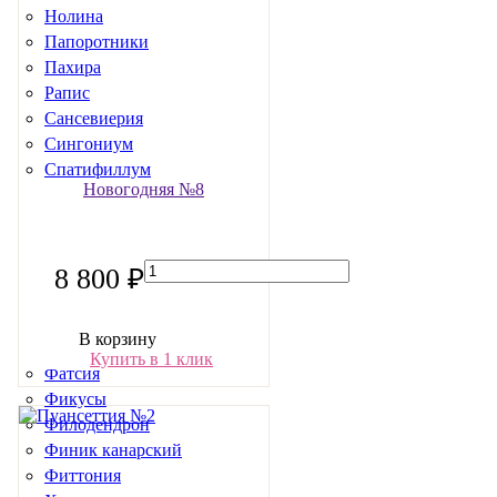
Нолина
Папоротники
Пахира
Рапис
Сансевиерия
Сингониум
Спатифиллум
Новогодняя №8
Стефанотис
Стрелиция
Строманта
Суккуленты
8 800 ₽
Сциндапсус
Традесканция
В корзину
Фаленопсисы
Купить в 1 клик
Фатсия
Фикусы
Филодендрон
Финик канарский
Фиттония