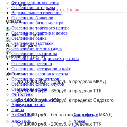
Фитодизайн помещения
В корзину
Озеленение интерьера
Купить в 1 клик
Вертикальное озеленение
Озеленение балконов
Оплата
Озеленение бизнес-центра
Озеленение торгового центра
Озеленение квартир и домов
Банковской картой
Озеленение банка
Озеленение выставок
Наличный расчет
Озеленение зимних садов
Озеленение гостиницы
Безналичный расчет
Озеленение медицинских центров
Озеленение ресепшн
Озеленение ресторанов и кафе
Доставка
Озеленение салонов красоты
Озеленение спа-центров
До 10000 руб.
- 450руб. в пределах МКАД
Озеленение фитнес клубов
Озеленение офиса
До 10000 руб.
- 650руб. в пределах ТТК
Фитостены
Обслуживание растений
До 10000 руб.
- 950руб. в пределах Садового
Аренда растений
кольца
Цветы
От 10000 руб.
- бесплатно в пределах МКАД
Аглаонема
Хлорофитум
Алоказия
Ховея
От 10000 руб.
- 200руб. в пределах ТТК