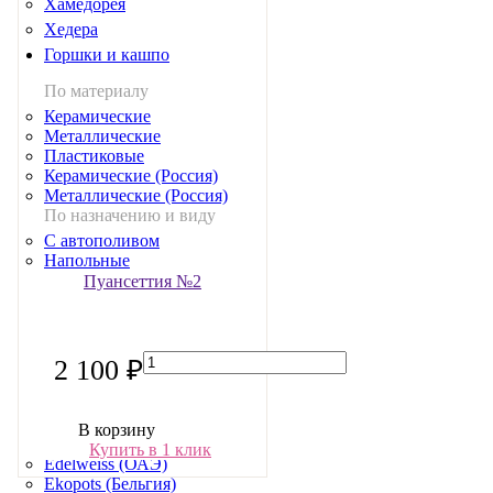
Хамедорея
Хедера
Горшки и кашпо
По материалу
Керамические
Металлические
Пластиковые
Керамические (Россия)
Металлические (Россия)
По назначению и виду
С автополивом
Напольные
С подставкой
Пуансеттия №2
Квадратные
Прямоугольные
Ящики
Нестандартные решения
2 100 ₽
Производители (Мир)
ANCO (Вьетнам)
Artevasi (Португалия)
В корзину
Deroma (Италия)
Купить в 1 клик
Edelweiss (ОАЭ)
Ekopots (Бельгия)