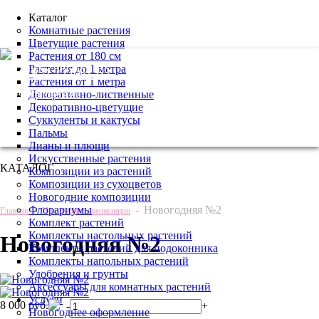
Каталог
Комнатные растения
Цветущие растения
Растения от 180 см
Растения до 1 метра
+7 (495) 221 61 63
Растения от 1 метра
we@bestplants.ru
Декоративно-лиственные
Декоративно-цветущие
Суккуленты и кактусы
Пальмы
Лианы и плющи
Искусственные растения
КАТАЛОГ
Композиции из растений
Композиции из сухоцветов
Новогодние композиции
Флорариумы
-
-
Новогодняя №2
Главная
Новогодние композиции
Комплект растений
Комплекты настольных растений
Новогодняя №2
Комплекты растений для подоконника
Комплекты напольных растений
Удобрения и грунты
Аксессуары для комнатных растений
Услуги
8 000 руб.
-
+
Новогоднее оформление