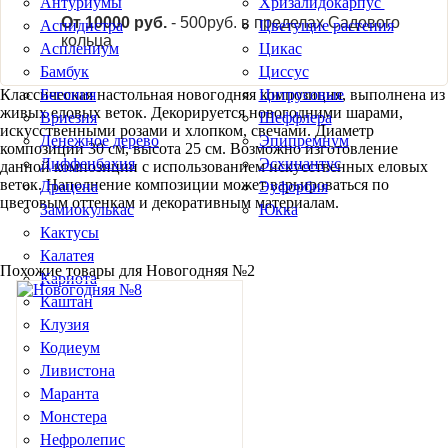
Антуриумы
Хризалидокарпус
От 10000 руб.
- 500руб. в пределах Садового
Аспидистра
Цветущие растения
кольца
Асплениум
Цикас
Бамбук
Циссус
Классическая настольная новогодняя композиция, выполнена из
Бегония
Цитрусовые
живых еловых веток. Декорируется новогодними шарами,
Вриезия
Шеффлера
искусственными розами и хлопком, свечами. Диаметр
Денежное дерево
Эпипремнум
композиции 30 см, высота 25 см. Возможно изготовление
Диффенбахия
Эсхинантус
данной композиции с использованием искусственных еловых
веток. Наполнение композиции может варьироваться по
Драцена
Эуфорбия
цветовым оттенкам и декоративным материалам.
Замиокулькас
Юкка
Кактусы
Калатея
Похожие товары для Новогодняя №2
Кариота
Каштан
Клузия
Кодиеум
Ливистона
Маранта
Монстера
Нефролепис