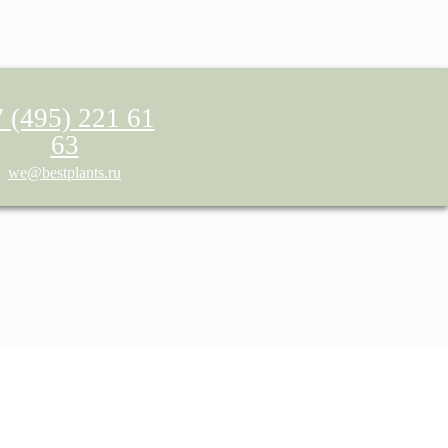
 (495) 221 61
63
we@bestplants.ru