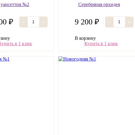
уансеттия №2
Серебряная орхидея
00 ₽
9 200 ₽
-
+
-
+
рзину
В корзину
Купить в 1 клик
Купить в 1 клик