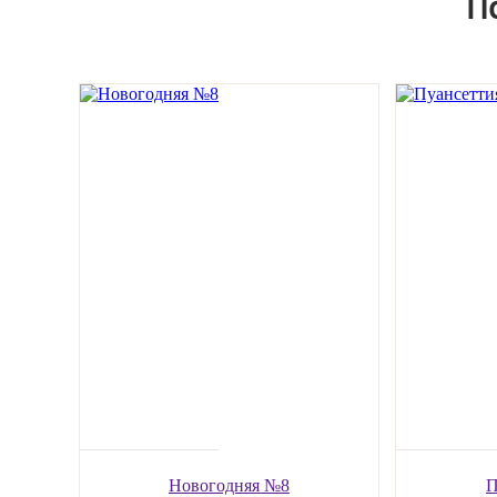
П
Новогодняя №8
П