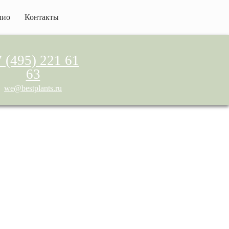
лио
Контакты
 (495) 221 61
63
we@bestplants.ru