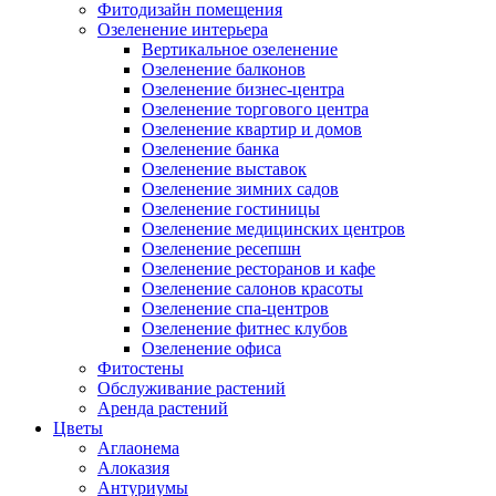
Фитодизайн помещения
Озеленение интерьера
Вертикальное озеленение
Озеленение балконов
Озеленение бизнес-центра
Озеленение торгового центра
Озеленение квартир и домов
Озеленение банка
Озеленение выставок
Озеленение зимних садов
Озеленение гостиницы
Озеленение медицинских центров
Озеленение ресепшн
Озеленение ресторанов и кафе
Озеленение салонов красоты
Озеленение спа-центров
Озеленение фитнес клубов
Озеленение офиса
Фитостены
Обслуживание растений
Аренда растений
Цветы
Аглаонема
Алоказия
Антуриумы