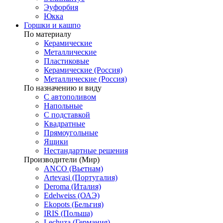
Эуфорбия
Юкка
Горшки и кашпо
По материалу
Керамические
Металлические
Пластиковые
Керамические (Россия)
Металлические (Россия)
По назначению и виду
С автополивом
Напольные
С подставкой
Квадратные
Прямоугольные
Ящики
Нестандартные решения
Производители (Мир)
ANCO (Вьетнам)
Artevasi (Португалия)
Deroma (Италия)
Edelweiss (ОАЭ)
Ekopots (Бельгия)
IRIS (Польша)
Lechuza (Германия)