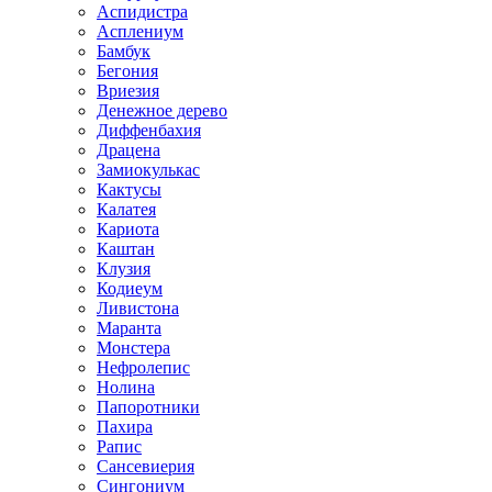
Аспидистра
Асплениум
Бамбук
Бегония
Вриезия
Денежное дерево
Диффенбахия
Драцена
Замиокулькас
Кактусы
Калатея
Кариота
Каштан
Клузия
Кодиеум
Ливистона
Маранта
Монстера
Нефролепис
Нолина
Папоротники
Пахира
Рапис
Сансевиерия
Сингониум