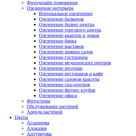
Фитодизайн помещения
Озеленение интерьера
Вертикальное озеленение
Озеленение балконов
Озеленение бизнес-центра
Озеленение торгового центра
Озеленение квартир и домов
Озеленение банка
Озеленение выставок
Озеленение зимних садов
Озеленение гостиницы
Озеленение медицинских центров
Озеленение ресепшн
Озеленение ресторанов и кафе
Озеленение салонов красоты
Озеленение спа-центров
Озеленение фитнес клубов
Озеленение офиса
Фитостены
Обслуживание растений
Аренда растений
Цветы
Аглаонема
Алоказия
Антуриумы