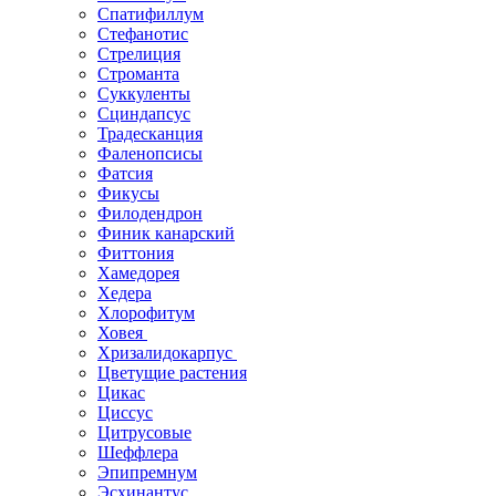
Спатифиллум
Стефанотис
Стрелиция
Строманта
Суккуленты
Сциндапсус
Традесканция
Фаленопсисы
Фатсия
Фикусы
Филодендрон
Финик канарский
Фиттония
Хамедорея
Хедера
Хлорофитум
Ховея
Хризалидокарпус
Цветущие растения
Цикас
Циссус
Цитрусовые
Шеффлера
Эпипремнум
Эсхинантус