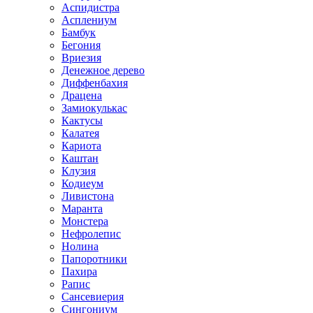
Аспидистра
Асплениум
Бамбук
Бегония
Вриезия
Денежное дерево
Диффенбахия
Драцена
Замиокулькас
Кактусы
Калатея
Кариота
Каштан
Клузия
Кодиеум
Ливистона
Маранта
Монстера
Нефролепис
Нолина
Папоротники
Пахира
Рапис
Сансевиерия
Сингониум