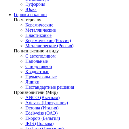
Эуфорбия
Юкка
Горшки и кашпо
По материалу
Керамические
Металлические
Пластиковые
Керамические (Россия)
Металлические (Россия)
По назначению и виду
С автополивом
Напольные
С подставкой
Квадратные
Прямоугольные
Ящики
Нестандартные решения
Производители (Мир)
ANCO (Вьетнам)
Artevasi (Португалия)
Deroma (Италия)
Edelweiss (ОАЭ)
Ekopots (Бельгия)
IRIS (Польша)
Lechuza (Германия)