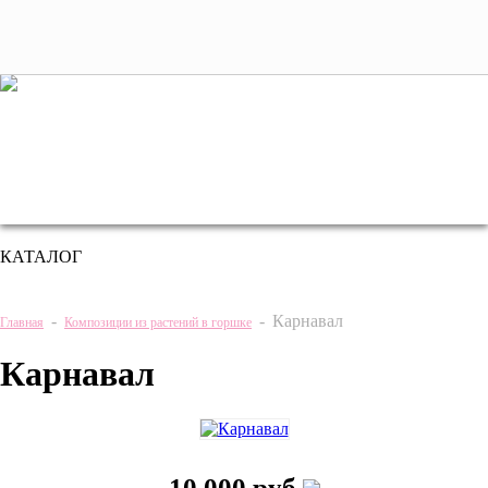
+7 (495) 221 61 63
we@bestplants.ru
КАТАЛОГ
-
-
Карнавал
Главная
Композиции из растений в горшке
Карнавал
10 000 руб.