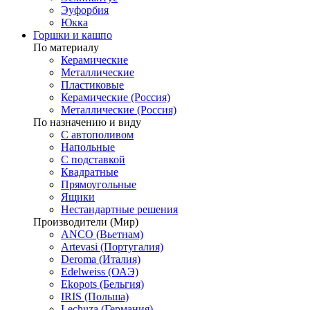
Эуфорбия
Юкка
Горшки и кашпо
По материалу
Керамические
Металлические
Пластиковые
Керамические (Россия)
Металлические (Россия)
По назначению и виду
С автополивом
Напольные
С подставкой
Квадратные
Прямоугольные
Ящики
Нестандартные решения
Производители (Мир)
ANCO (Вьетнам)
Artevasi (Португалия)
Deroma (Италия)
Edelweiss (ОАЭ)
Ekopots (Бельгия)
IRIS (Польша)
Lechuza (Германия)