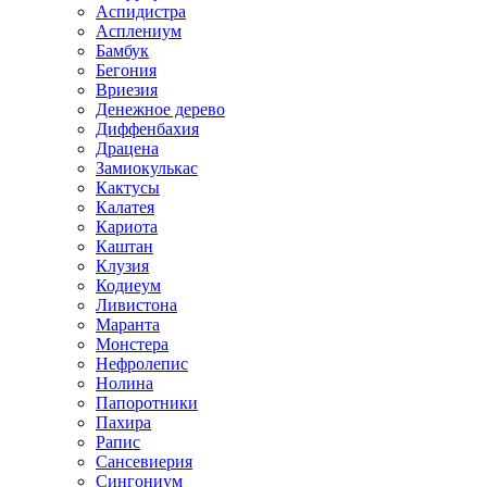
Аспидистра
Асплениум
Бамбук
Бегония
Вриезия
Денежное дерево
Диффенбахия
Драцена
Замиокулькас
Кактусы
Калатея
Кариота
Каштан
Клузия
Кодиеум
Ливистона
Маранта
Монстера
Нефролепис
Нолина
Папоротники
Пахира
Рапис
Сансевиерия
Сингониум