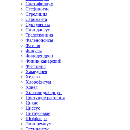
Спатифиллум
Стефанотис
Стрелиция
Строманта
Суккуленты
Сциндапсус
Традесканция
Фаленопсисы
Фатсия
Фикусы
Филодендрон
Финик канарский
Фиттония
Хамедорея
Хедера
Хлорофитум
Ховея
Хризалидокарпус
Цветущие растения
Цикас
Циссус
Цитрусовые
Шеффлера
Эпипремнум
Эсхинантус