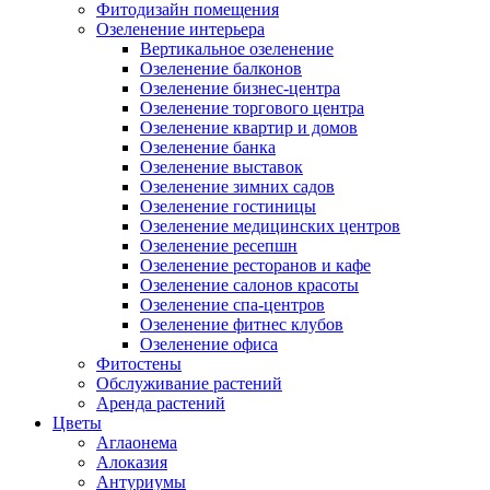
Фитодизайн помещения
Озеленение интерьера
Вертикальное озеленение
Озеленение балконов
Озеленение бизнес-центра
Озеленение торгового центра
Озеленение квартир и домов
Озеленение банка
Озеленение выставок
Озеленение зимних садов
Озеленение гостиницы
Озеленение медицинских центров
Озеленение ресепшн
Озеленение ресторанов и кафе
Озеленение салонов красоты
Озеленение спа-центров
Озеленение фитнес клубов
Озеленение офиса
Фитостены
Обслуживание растений
Аренда растений
Цветы
Аглаонема
Алоказия
Антуриумы