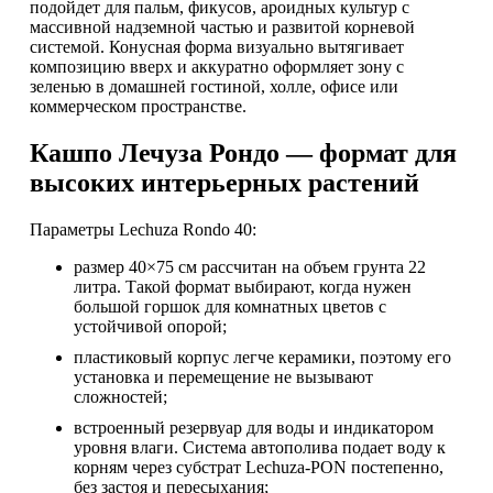
подойдет для пальм, фикусов, ароидных культур с
массивной надземной частью и развитой корневой
системой. Конусная форма визуально вытягивает
композицию вверх и аккуратно оформляет зону с
зеленью в домашней гостиной, холле, офисе или
коммерческом пространстве.
Кашпо Лечуза Рондо — формат для
высоких интерьерных растений
Параметры Lechuza Rondo 40:
размер 40×75 см рассчитан на объем грунта 22
литра. Такой формат выбирают, когда нужен
большой горшок для комнатных цветов с
устойчивой опорой;
пластиковый корпус легче керамики, поэтому его
установка и перемещение не вызывают
сложностей;
встроенный резервуар для воды и индикатором
уровня влаги. Система автополива подает воду к
корням через субстрат Lechuza-PON постепенно,
без застоя и пересыхания;