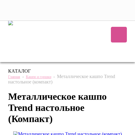
+7 (495) 221 61 63
we@bestplants.ru
КАТАЛОГ
-
-
Металлическое кашпо Trend
Главная
Кашпо и горшки
настольное (компакт)
Металлическое кашпо
Trend настольное
(Компакт)