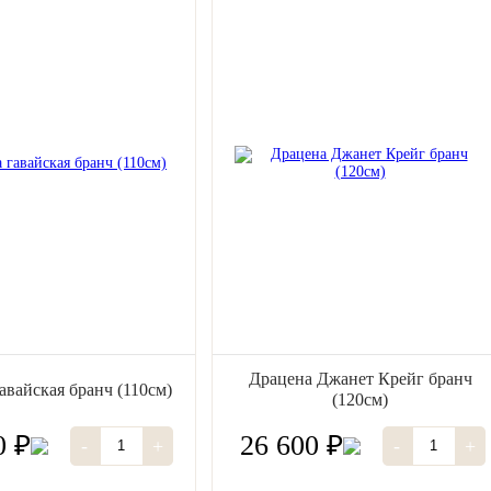
Драцена Джанет Крейг бранч
авайская бранч (110см)
(120см)
0 ₽
26 600 ₽
-
+
-
+