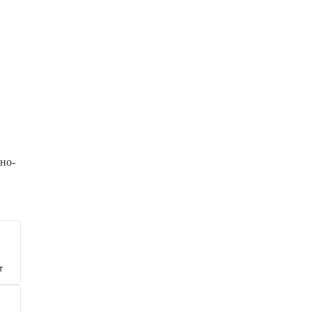
но-
т