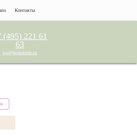
лио
Контакты
 (495) 221 61
63
we@bestplants.ru
ик