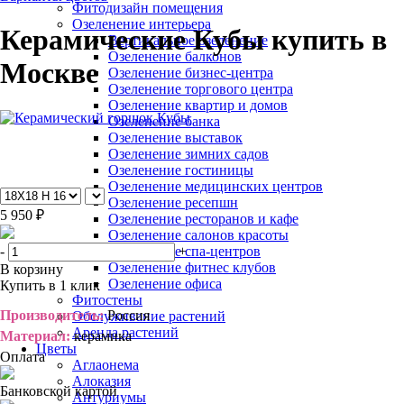
Фитодизайн помещения
Озеленение интерьера
Керамические Кубы купить в
Вертикальное озеленение
Озеленение балконов
Москве
Озеленение бизнес-центра
Озеленение торгового центра
Озеленение квартир и домов
Озеленение банка
Озеленение выставок
Озеленение зимних садов
Озеленение гостиницы
Озеленение медицинских центров
Озеленение ресепшн
5 950 ₽
Озеленение ресторанов и кафе
Озеленение салонов красоты
-
+
Озеленение спа-центров
Озеленение фитнес клубов
В корзину
Озеленение офиса
Купить в 1 клик
Фитостены
Производитель:
Россия
Обслуживание растений
Аренда растений
Материал:
керамика
Цветы
Оплата
Аглаонема
Алоказия
Банковской картой
Антуриумы