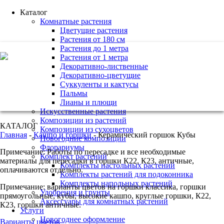
Каталог
Комнатные растения
Цветущие растения
Растения от 180 см
Растения до 1 метра
+7 (495) 221 61 63
Растения от 1 метра
Декоративно-лиственные
we@bestplants.ru
Декоративно-цветущие
Суккуленты и кактусы
Пальмы
Лианы и плющи
Искусственные растения
Композиции из растений
КАТАЛОГ
Композиции из сухоцветов
Главная
-
Кашпо и горшки
-
Керамический горшок Кубы
Новогодние композиции
Флорариумы
Примечание: Работы по пересадке и все необходимые
Комплект растений
материалы для пересадки в горшки К22, К23, античные,
Комплекты настольных растений
оплачиваются отдельно.
Комплекты растений для подоконника
Комплекты напольных растений
Примечание: варианты цветов на горшки классика, горшки
Удобрения и грунты
прямоугольные, кубы, высокие кашпо, круглые горшки, К22,
Аксессуары для комнатных растений
К23, горшки античные.
Услуги
Новогоднее оформление
Варианты цветов