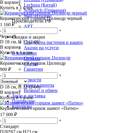
В корзину
Lechuza (Китай)
Купить в 1 клик
Scheurich (Германия)
Wall (Италия)
Керамический горшок Цилиндр черный
Производители РФ
1 160 ₽
АРТ
-
+
Марбл
Черный
Скидки и акции
D 18 см, H 12 (2-06)
Скидки на растения и кашпо
В корзину
Акции на услуги
Купить в 1 клик
О компании
Отзывы
Керамический горшок Цилиндр
Статьи
Гарантии
900 ₽
Поставщики
-
+
Новости
Наши клиенты
D 18 см, H 12 (2-06)
Возврат и обмен
В корзину
Заказ и доставка
Купить в 1 клик
Портфолио
Контакты
Керамический горшок шамот «Патио»
17 000 ₽
-
+
Стандарт
D26*67 см H23 см