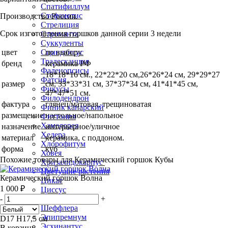
Спатифиллум
Стефанотис
Производство Россия.
Стрелиция
Срок изготовления горшков данной серии 3 недели
Строманта
Суккуленты
цвет
по выбору
Сциндапсус
Традесканция
бренд
керамика РФ
Фаленопсисы
18*18*16 см., 22*22*20 см,26*26*24 см, 29*29*27
Фатсия
размер
см, 33*33*31 см, 37*37*34 см, 41*41*45 см,
Фикусы
47*47*51 см.
Филодендрон
фактура
глянец/матовая, трещиноватая
Финик канарский
размещение
настольное/напольное
Фиттония
Хамедорея
назначение
интерьерное/уличное
Хедера
материал
керамика, с поддоном.
Хлорофитум
форма
куб
Ховея
Похожие товары для Керамический горшок Кубы
Хризалидокарпус
Цветущие растения
Керамический горшок Волна
Цикас
1 000 ₽
Циссус
-
+
Цитрусовые
Шеффлера
Эпипремнум
D17 H17,5 см
Эсхинантус
В корзину