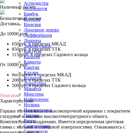
Аспидистра
Наличный расчет
Асплениум
Бамбук
Безналичный расчет
Бегония
Доставка
Вриезия
Денежное дерево
До 10000 руб:
Диффенбахия
Драцена
650руб. в пределах МКАД
Замиокулькас
850руб. в пределах ТТК
Кактусы
1150руб. в пределах Садового кольца
Калатея
Кариота
От 10000 руб:
Каштан
Клузия
бесплатно в пределах МКАД
Кодиеум
200руб. в пределах ТТК
Ливистона
500руб. в пределах Садового кольца
Маранта
Монстера
Описание
Нефролепис
Характеристики
Нолина
Папоротники
Горшки изготовлены из высокопрочной керамики с покрытием
Пахира
глазурями и эмалями высокотемпературного обжига.
Рапис
Комплектуются поддонами. Имеется определенная цветовая
Сансевиерия
гамма с матовой и глянцевой поверхностями. Ознакомьтесь с
Сингониум
вариантами цветов.