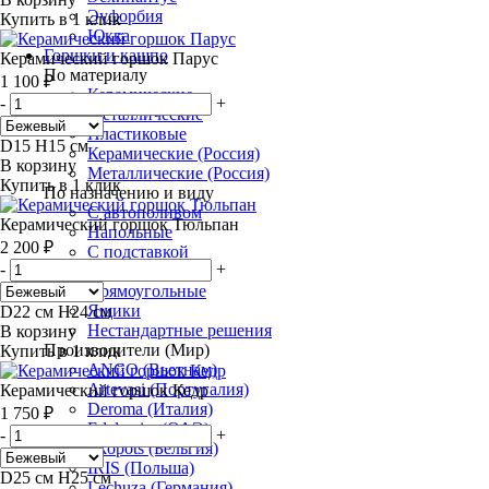
Эуфорбия
Купить в 1 клик
Юкка
Горшки и кашпо
Керамический горшок Парус
По материалу
1 100 ₽
Керамические
-
+
Металлические
Пластиковые
D15 H15 см
Керамические (Россия)
В корзину
Металлические (Россия)
Купить в 1 клик
По назначению и виду
С автополивом
Керамический горшок Тюльпан
Напольные
2 200 ₽
С подставкой
-
+
Квадратные
Прямоугольные
Ящики
D22 см H24 см
Нестандартные решения
В корзину
Производители (Мир)
Купить в 1 клик
ANCO (Вьетнам)
Artevasi (Португалия)
Керамический горшок Кедр
Deroma (Италия)
1 750 ₽
Edelweiss (ОАЭ)
-
+
Ekopots (Бельгия)
IRIS (Польша)
D25 см H25 см
Lechuza (Германия)