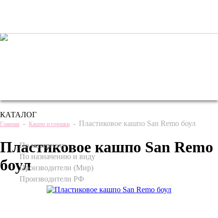
+7 (495) 221 61 63
we@bestplants.ru
КАТАЛОГ
-
-
Пластиковое кашпо San Remo боул
Главная
Кашпо и горшки
Пластиковое кашпо San Remo
По материалу
По назначению и виду
боул
Производители (Мир)
Производители РФ